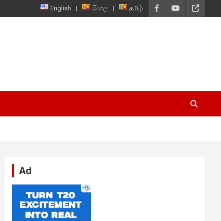
English
සිංහල
தமிழ்
Ad