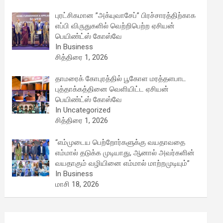
புரட்சிகமான ”அக்யுவாசேப்” பிரச்சாரத்திற்காக
எப்பி விருதுகளில் வெற்றிபெற்ற ஏசியன்
பெயிண்ட்ஸ் கோஸ்வே
In Business
சித்திரை 1, 2026
தாமரைக் கோபுரத்தில் பூகோள மரத்தளபாட
புத்தாக்கத்தினை வெளியிட்ட ஏசியன்
பெயிண்ட்ஸ் கோஸ்வே
In Uncategorized
சித்திரை 1, 2026
“எம்முடைய பெற்றோர்களுக்கு வயதாவதை
எம்மால் தடுக்க முடியாது, ஆனால் அவர்களின்
வயதாகும் வழியினை எம்மால் மாற்றமுடியும்”
In Business
மாசி 18, 2026