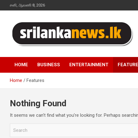
Skip
சனி, ஆவணி 8, 2026
to
content
Sri Lanka News
HOME
BUSINESS
ENTERTAINMENT
FEATUR
Home
Features
Nothing Found
It seems we can’t find what you’re looking for. Perhaps searchi
S
e