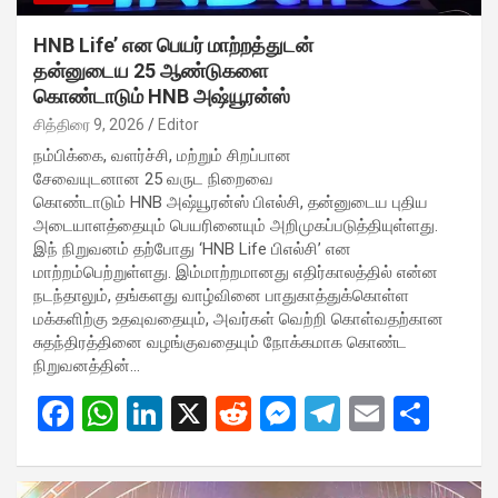
HNB Life’ என பெயர் மாற்றத்துடன்
தன்னுடைய 25 ஆண்டுகளை
கொண்டாடும் HNB அஷ்யூரன்ஸ்
சித்திரை 9, 2026
Editor
நம்பிக்கை, வளர்ச்சி, மற்றும் சிறப்பான
சேவையுடனான 25 வருட நிறைவை
கொண்டாடும் HNB அஷ்யூரன்ஸ் பிஎல்சி, தன்னுடைய புதிய
அடையாளத்தையும் பெயரினையும் அறிமுகப்படுத்தியுள்ளது.
இந் நிறுவனம் தற்போது ‘HNB Life பிஎல்சி’ என
மாற்றம்பெற்றுள்ளது. இம்மாற்றமானது எதிர்காலத்தில் என்ன
நடந்தாலும், தங்களது வாழ்வினை பாதுகாத்துக்கொள்ள
மக்களிற்கு உதவுவதையும், அவர்கள் வெற்றி கொள்வதற்கான
சுதந்திரத்தினை வழங்குவதையும் நோக்கமாக கொண்ட
நிறுவனத்தின்…
F
W
Li
X
R
M
T
E
S
a
h
n
e
es
el
m
h
ce
at
ke
d
se
e
ail
ar