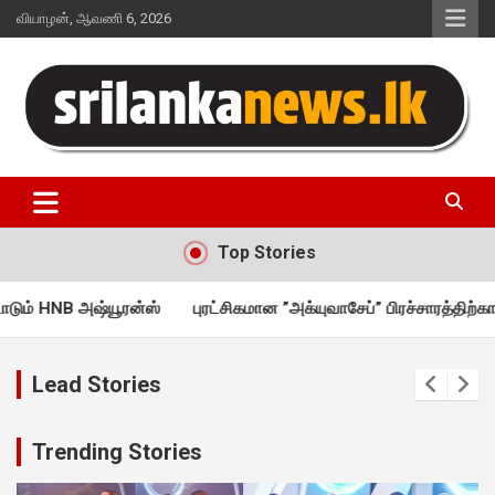
Skip
வியாழன், ஆவணி 6, 2026
to
content
Sri Lanka News
Top Stories
ூரன்ஸ்
புரட்சிகமான ”அக்யுவாசேப்” பிரச்சாரத்திற்காக எப்பி விரு
Lead Stories
Trending Stories