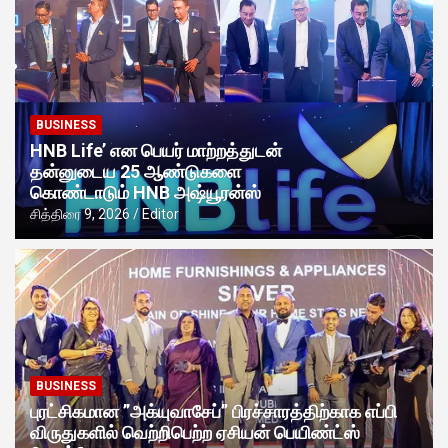
BUSINESS
HNB Life’ என பெயர் மாற்றத்துடன்
தன்னுடைய 25 ஆண்டுகளை
கொண்டாடும் HNB அஷ்யூரன்ஸ்
சித்திரை 9, 2026
Editor
BUSINESS
புரட்சிகமான ”அக்யுவாசேப்” பிரச்சாரத்திற்காக எப்பி
விருதுகளில் வெற்றிபெற்ற ஏசியன் பெயிண்ட்ஸ்