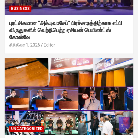
BUSINESS
புரட்சிகமான ”அக்யுவாசேப்” பிரச்சாரத்திற்காக எப்பி
விருதுகளில் வெற்றிபெற்ற ஏசியன் பெயிண்ட்ஸ்
கோஸ்வே
சித்திரை 1, 2026
Editor
UNCATEGORIZED