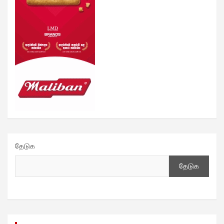
தேடுக
தேடுக