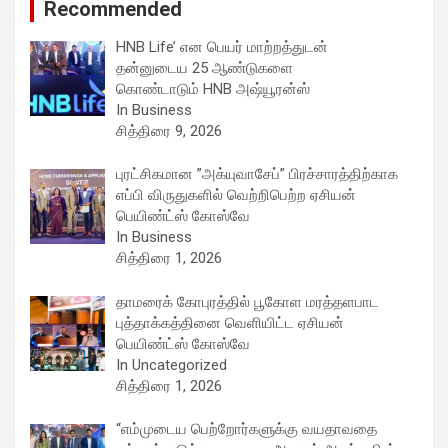
Recommended
HNB Life’ என பெயர் மாற்றத்துடன்
தன்னுடைய 25 ஆண்டுகளை
கொண்டாடும் HNB அஷ்யூரன்ஸ்
In Business
சித்திரை 9, 2026
புரட்சிகமான ”அக்யுவாசேப்” பிரச்சாரத்திற்காக
எப்பி விருதுகளில் வெற்றிபெற்ற ஏசியன்
பெயிண்ட்ஸ் கோஸ்வே
In Business
சித்திரை 1, 2026
தாமரைக் கோபுரத்தில் பூகோள மரத்தளபாட
புத்தாக்கத்தினை வெளியிட்ட ஏசியன்
பெயிண்ட்ஸ் கோஸ்வே
In Uncategorized
சித்திரை 1, 2026
“எம்முடைய பெற்றோர்களுக்கு வயதாவதை