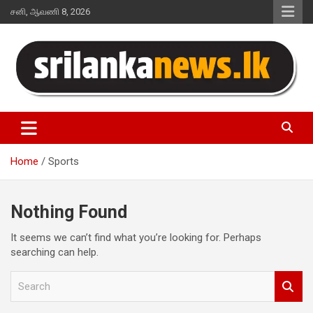
Skip
சனி, ஆவணி 8, 2026
to
content
Sri Lanka News
Home
Sports
Nothing Found
It seems we can’t find what you’re looking for. Perhaps
searching can help.
S
e
a