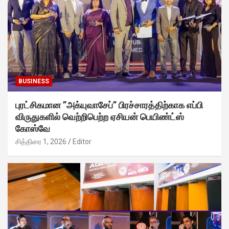
BUSINESS
புரட்சிகமான ”அக்யுவாசேப்” பிரச்சாரத்திற்காக எப்பி
விருதுகளில் வெற்றிபெற்ற ஏசியன் பெயிண்ட்ஸ்
கோஸ்வே
சித்திரை 1, 2026
Editor