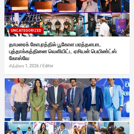
UNCATEGORIZED
தாமரைக் கோபுரத்தில் பூகோள மரத்தளபாட
புத்தாக்கத்தினை வெளியிட்ட ஏசியன் பெயிண்ட்ஸ்
கோஸ்வே
சித்திரை 1, 2026
Editor