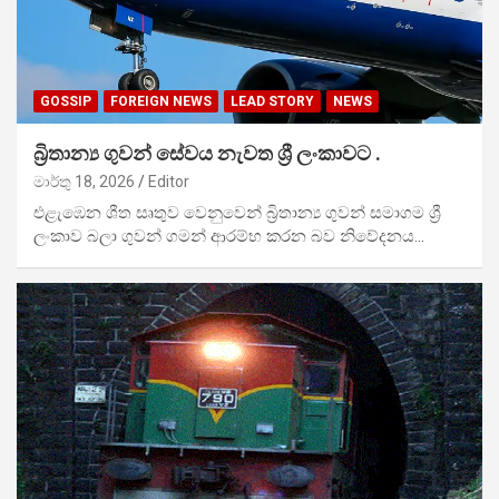
GOSSIP
FOREIGN NEWS
LEAD STORY
NEWS
බ්‍රිතාන්‍ය ගුවන් සේවය නැවත ශ්‍රී ලංකාවට .
මාර්තු 18, 2026
Editor
එළැඹෙන ශීත සෘතුව වෙනුවෙන් බ්‍රිතාන්‍ය ගුවන් සමාගම ශ්‍රී
ලංකාව බලා ගුවන් ගමන් ආරම්භ කරන බව නිවේදනය…