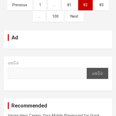
Posts
Previous
1
…
81
82
83
pagination
…
100
Next
Ad
සෙවීම
සෙවීම
Recommended
Vegas Hero Casino: Your Mobile Playground for Quick