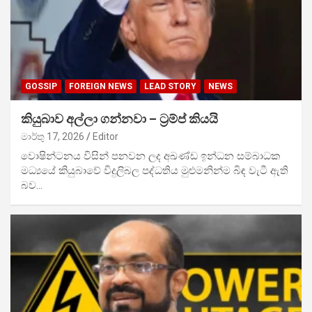
GOSSIP
FOREIGN NEWS
LEAD STORY
NEWS
කියුබාව අල්ලා ගන්නවා – ට්‍රම්ප් කියයි
මාර්තු 17, 2026
Editor
වොෂින්ටනය විසින් පනවන ලද අඛණ්ඩ ඉන්ධන සම්බාධක
මධ්‍යයේ කියුබාවේ විදුලිබල පද්ධතිය මුළුමනින්ම බිඳ වැටී ඇති
බව…