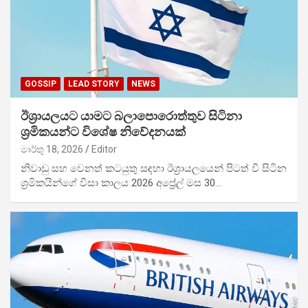
GOSSIP
LEAD STORY
NEWS
ඊශ්‍රායලයට යාමට බලාපොරොත්තුව සිටිනා
ශ්‍රමිකයන්ට විශේෂ නිවේදනයක්
මාර්තු 18, 2026
Editor
නිවාඩු සහ වෙනත් කටයුතු සඳහා ඊශ්‍රායලයෙන් පිටත් වී සිටින
ශ්‍රමිකයින්ගේ වීසා කාලය 2026 අප්‍රේල් මස 30…