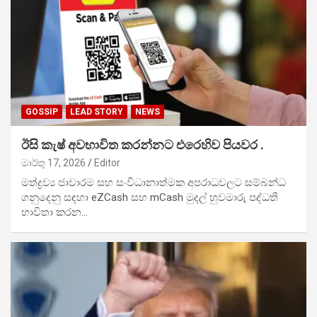
GOSSIP
LEAD STORY
NEWS
ඊසි කැෂ් අවභාවිත කරන්නට එරෙහිව පියවර .
මාර්තු 17, 2026
Editor
මත්ද්‍රව්‍ය ජාවාරම සහ සංවිධානාත්මක අපරාධවලට සම්බන්ධ
ගනුදෙනු සඳහා eZCash සහ mCash මුදල් හුවමාරු පද්ධති
භාවිතා කරන…