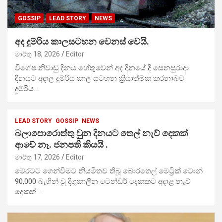
GOSSIP
LEAD STORY
NEWS
අද දුම්රිය කාලසටහන වෙනස් වෙයි.
මාර්තු 18, 2026
Editor
විශේෂ නිවාඩු දිනය හේතුවෙන් අද දිනයේ දී සෙනසුරාදා
දිනයට අදාල දුම්රිය කාල සටහන ක්‍රියාත්මක කරනාබව
දුම්රිය…
LEAD STORY
GOSSIP
NEWS
බලාපොරොත්තු වුන දිනයට තෙල් නැව් දෙකක්
ආවේ නෑ. ජනපති කියයි .
මාර්තු 17, 2026
Editor
මෙරටට ගෙන්වීමට නියමිතව තිබූ බොරතෙල් මෙට්‍රික් ටොන්
90,000 බැගින් වූ දිගුකාලීන ටෙන්ඩර් දෙකකට අදාළ නැව්
දෙකක්…