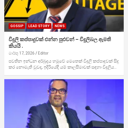
GOSSIP
LEAD STORY
NEWS
විදුලි කප්පාදුවක් එන්න පුළුවන් – විදුලිබල ඇමති
කියයි .
මාර්තු 17, 2026
Editor
පවතින ඉන්ධන අර්බුදය හමුවේ මෙතෙක් විදුලි කප්පාදුවක් සිදු
කර නොමැති වුවද, ඉදිරියේදී යම් කාලසීමාවක් සඳහා විදුලිය…