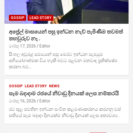
GOSSIP
LEAD STORY
අප්‍රේල් මාසයෙන් පසු ඉන්ධන නැව් පැමිණීම තවමත්
තහවුරුව නෑ .
මාර්තු 17, 2026
Editor
සිංහල අවුරුදු සමයෙන් පසු මෙරට ඉන්ධන සැපයුම
අභියෝගාත්මක විය හැකි බවට පළවන මතවාද ප්‍රතික්ෂේප
කරනා බව…
GOSSIP
LEAD STORY
NEWS
සෑම බදාදාම රජයේ නිවාඩු දිනයක් ලෙස නම්කරයි
මාර්තු 16, 2026
Editor
රට තුළ පවතින ඉන්ධන සංචිත කළමණාකරනය කරගනු වස්
සතියේ සෑම බදාදා දිනයක්ම නිවාඩු දිනයක් ලෙස අත්‍යවශ්‍ය…