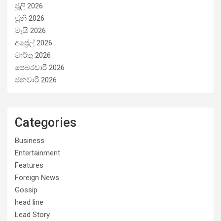
ජූලි 2026
ජූනි 2026
මැයි 2026
අප්‍රේල් 2026
මාර්තු 2026
පෙබරවාරි 2026
ජනවාරි 2026
Categories
Business
Entertainment
Features
Foreign News
Gossip
head line
Lead Story