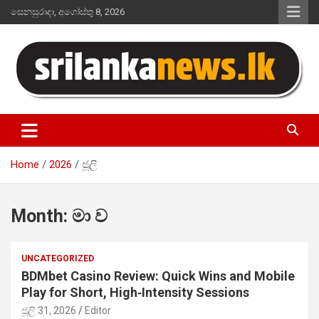
Skip
සෙනසුරාදා, අගෝස්තු 8, 2026
to
content
Sri Lanka News
Home
2026
ජූලි
Month:
මා ව
UNCATEGORIZED
BDMbet Casino Review: Quick Wins and Mobile
Play for Short, High‑Intensity Sessions
ජූලි 31, 2026
Editor