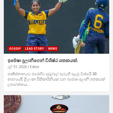
GOSSIP
LEAD STORY
NEWS
ඉමේෂා දුලානීගෙන් විශිෂ්ඨ ශතකයක්.
ජූලි 31, 2026
Editor
පාකිස්තානයට එරෙහිව දඹුල්ලේ පැවැති පළමු විස්සයි 20
තරගයේදී ශ්‍රී ලංකා පිතිකාරිනියක වන ඉමේෂා දුලානී ශතකයක්
ලබාගත්තාය.…