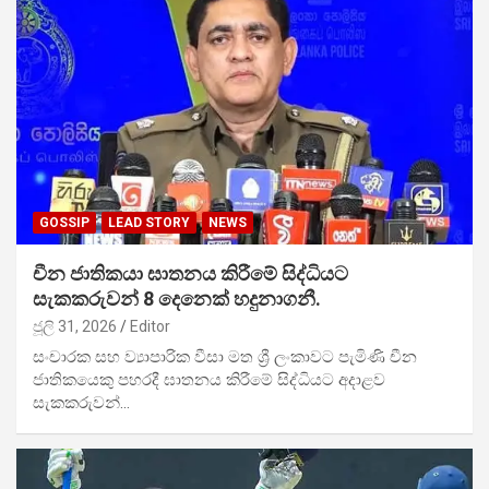
GOSSIP
LEAD STORY
NEWS
චීන ජාතිකයා ඝාතනය කිරීමේ සිද්ධියට
සැකකරුවන් 8 දෙනෙක් හදුනාගනී.
ජූලි 31, 2026
Editor
සංචාරක සහ ව්‍යාපාරික වීසා මත ශ්‍රී ලංකාවට පැමිණි චීන
ජාතිකයෙකු පහරදී ඝාතනය කිරීමේ සිද්ධියට අදාළව
සැකකරුවන්…