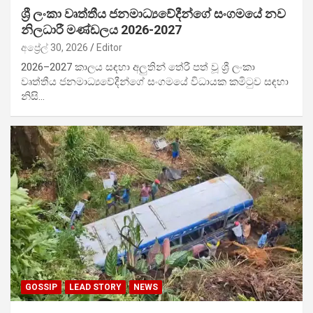
ශ්‍රී ලංකා වෘත්තීය ජනමාධ්‍යවේදීන්ගේ සංගමයේ නව
නිලධාරී මණ්ඩලය 2026-2027
අප්‍රේල් 30, 2026
Editor
2026–2027 කාලය සඳහා අලුතින් තේරී පත් වූ ශ්‍රී ලංකා
වෘත්තීය ජනමාධ්‍යවේදීන්ගේ සංගමයේ විධායක කමිටුව සඳහා
නිසි…
GOSSIP
LEAD STORY
NEWS