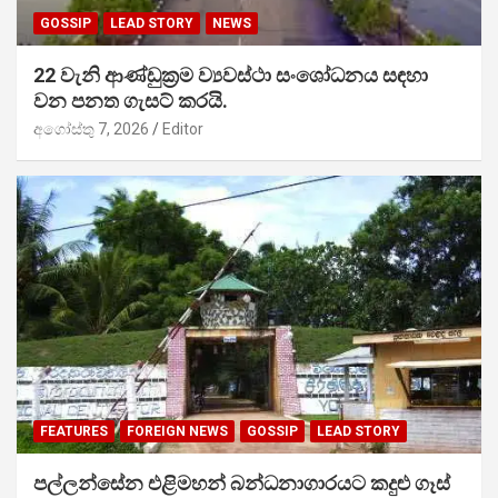
GOSSIP
LEAD STORY
NEWS
22 වැනි ආණ්ඩුක්‍රම ව්‍යවස්ථා සංශෝධනය සඳහා
වන පනත ගැසට් කරයි.
අගෝස්තු 7, 2026
Editor
FEATURES
FOREIGN NEWS
GOSSIP
LEAD STORY
පල්ලන්සේන එළිමහන් බන්ධනාගාරයට කදුළු ගෑස්