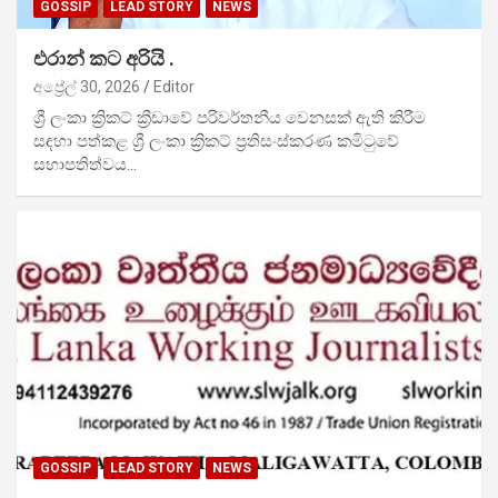
GOSSIP
LEAD STORY
NEWS
එරාන් කට අරියි .
අප්‍රේල් 30, 2026
Editor
ශ්‍රී ලංකා ක්‍රිකට් ක්‍රීඩාවේ පරිවර්තනීය වෙනසක් ඇති කිරීම
සඳහා පත්කළ ශ්‍රී ලංකා ක්‍රිකට් ප්‍රතිසංස්කරණ කමිටුවේ
සභාපතිත්වය…
GOSSIP
LEAD STORY
NEWS