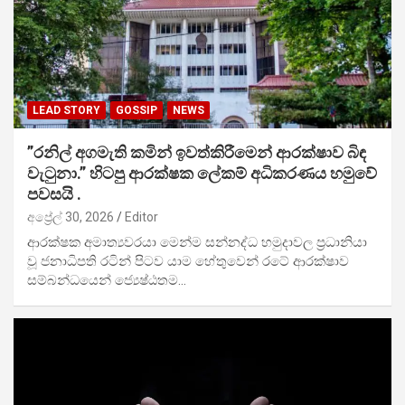
LEAD STORY
GOSSIP
NEWS
”රනිල් අගමැති කමින් ඉවත්කිරීමෙන් ආරක්ෂාව බිඳ
වැටුනා.” හිටපු ආරක්ෂක ලේකම් අධිකරණය හමුවේ
පවසයි .
අප්‍රේල් 30, 2026
Editor
ආරක්ෂක අමාත්‍යවරයා මෙන්ම සන්නද්ධ හමුදාවල ප්‍රධානියා
වූ ජනාධිපති රටින් පිටව යාම හේතුවෙන් රටේ ආරක්ෂාව
සම්බන්ධයෙන් ජ්‍යෙෂ්ඨතම…