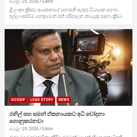
අප්‍රේල් 29, 2026
Editor
ශ්‍රී ලංකා ක්‍රිකට් ආයතනයේ සභාපති ඇතුළු විධායක සභාව
ඉල්ලා අස්වීම හෙතුවෙන් එහි පරිපාලන කටයුතු සඳහා ක්‍රීඩා…
GOSSIP
LEAD STORY
NEWS
රනිල් සහ සමන් ඒකනායකට අධි චෝදනා
ගොනුකරනවා
අප්‍රේල් 29, 2026
Editor