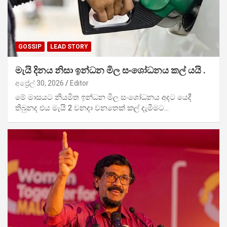
GOSSIP
LEAD STORY
මැයි දිනය නිසා ඉන්ධන මිල සංශෝධනය කල් යයි .
අප්‍රේල් 30, 2026
Editor
මේ මාසයට නියමිත ඉන්ධන මිල සංශෝධනය අදට යෙදී
තිබුනද එය මැයි 2 වනදා වනතෙක් කල් දැමීමට…