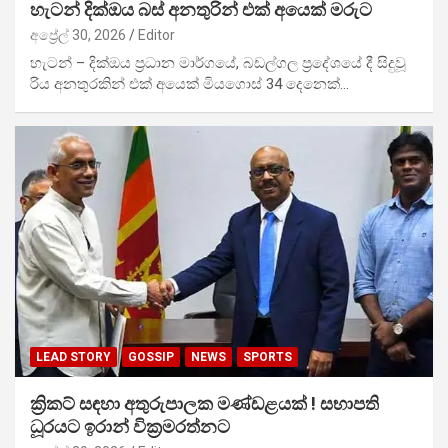
හැටන් දික්ඔය බස් අනතුරින් එක් අයෙක් මරුට
අප්‍රේල් 30, 2026
Editor
හැටන් – දික්ඔය ප්‍රධාන මාර්ගයේ, බඩල්ගල ප්‍රදේශයේ දී සිදුවූ
රිය අනතුරකින් එක් අයෙක් මියගොස් 34 දෙනෙක්…
LEAD STORY
GOSSIP
NEWS
SPORTS
ක්‍රිකට් සඳහා අතුරුපාලක මණ්ඩළයක් ! සභාපති
ධූරයට ඉරාන් වික්‍රමරත්නට