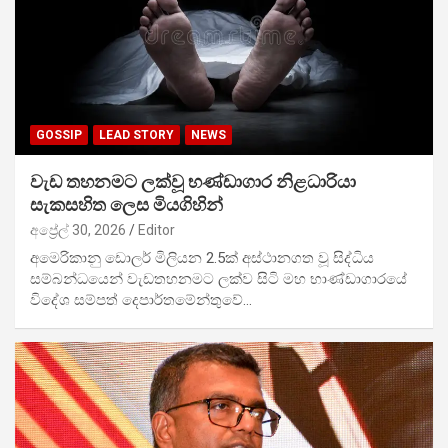
GOSSIP
LEAD STORY
NEWS
වැඩ තහනමට ලක්වූ භණ්ඩාගාර නිළධාරියා
සැකසහිත ලෙස මියගිහින්
අප්‍රේල් 30, 2026
Editor
අමෙරිකානු ඩොලර් මිලියන 2.5ක් අස්ථානගත වූ සිද්ධිය
සම්බන්ධයෙන් වැඩතහනමට ලක්ව සිටි මහ භාණ්ඩාගාරයේ
විදේශ සම්පත් දෙපාර්තමේන්තුවේ…