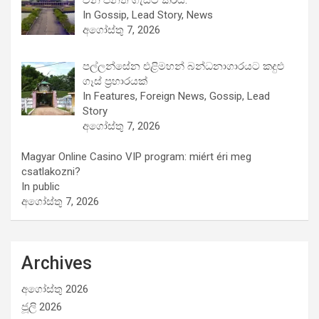
වන පනත ගැසට් කරයි.
In Gossip, Lead Story, News
අගෝස්තු 7, 2026
පල්ලන්සේන එළිමහන් බන්ධනාගාරයට කදුළු
ගෑස් ප්‍රහාරයක්
In Features, Foreign News, Gossip, Lead
Story
අගෝස්තු 7, 2026
Magyar Online Casino VIP program: miért éri meg
csatlakozni?
In public
අගෝස්තු 7, 2026
Archives
අගෝස්තු 2026
ජූලි 2026