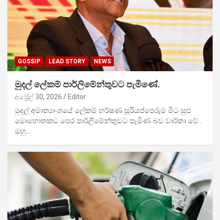
GOSSIP
LEAD STORY
NEWS
මුදල් ලේකම් පාර්ලිමේන්තුවට පැමිණේ.
අප්‍රේල් 30, 2026
Editor
මුදල් අමාත්‍යාංශයේ ලේකම් හර්ෂණ සූරියප්පෙරුම මීට සුළු
මොහොතකට පෙර පාර්ලිමේන්තුවට පැමිණ බව වාර්තා වේ .
ඔහු…