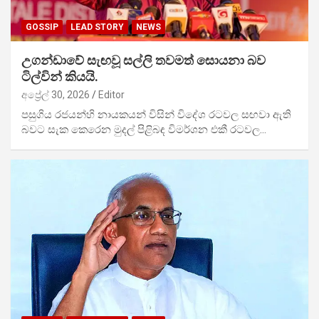
GOSSIP
LEAD STORY
NEWS
උගන්ඩාවේ සැඟවූ සල්ලි තවමත් සොයනා බව
ටිල්වින් කියයි.
අප්‍රේල් 30, 2026
Editor
පසුගිය රජයන්හි නායකයන් විසින් විදේශ රටවල සඟවා ඇති
බවට සැක කෙරෙන මුදල් පිළිබඳ විමර්ශන එකී රටවල…