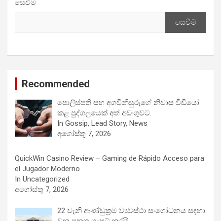
සෙවීම
සෙවීම
Recommended
පොලිස්පති සහ අගවිනිසුරුගේ නිවාස වීඩියෝ
කළ පුද්ගලයෙක් අත් අඩංගුවට.
In Gossip, Lead Story, News
අගෝස්තු 7, 2026
QuickWin Casino Review – Gaming de Rápido Acceso para
el Jugador Moderno
In Uncategorized
අගෝස්තු 7, 2026
22 වැනි ආණ්ඩුක්‍රම ව්‍යවස්ථා සංශෝධනය සඳහා