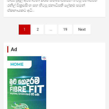
රාජ්‍ය මුදල් අවභාවිතා කිරීම සම්බන්ධයෙන් හිටපු ජනාධිපති
රනිල් වික්‍රමසිංහ සහ හිටපු ජනාධිපති ලේකම් සමන්
ඒකනායකට අධි…
Posts
1
2
…
19
Next
pagination
Ad