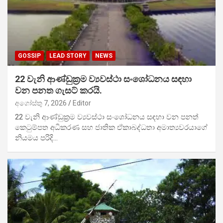
GOSSIP
LEAD STORY
NEWS
22 වැනි ආණ්ඩුක්‍රම ව්‍යවස්ථා සංශෝධනය සඳහා
වන පනත ගැසට් කරයි.
අගෝස්තු 7, 2026
Editor
22 වැනි ආණ්ඩුක්‍රම ව්‍යවස්ථා සංශෝධනය සඳහා වන පනත්
කෙටුම්පත අධිකරණ සහ ජාතික ඒකාබද්ධතා අමාත්‍යවරයාගේ
නියමය පරිදි…