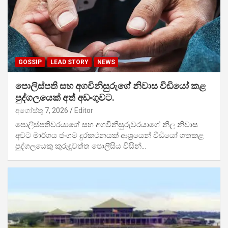
GOSSIP
LEAD STORY
NEWS
පොලිස්පති සහ අගවිනිසුරුගේ නිවාස වීඩියෝ කළ
පුද්ගලයෙක් අත් අඩංගුවට.
අගෝස්තු 7, 2026
Editor
පොලිස්පතිවරයාගේ සහ අගවිනිසුරුවරයාගේ නිල නිවාස
අවට මාර්ගය ජංගම දුරකථනයක් ආශ්‍රයෙන් වීඩියෝ ගතකළ
පුද්ගලයෙකු කුරුඳුවත්ත පොලීසිය විසින්…