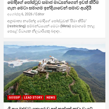
මෝදිගේ පෝස්ටුව සමාජ මාධ්‍යන්ගෙන් ඉවත් කිරීම
ගැන මෙටා සමාගම ඉන්දියාවෙන් සමාව අයදියි
අගෝස්තු 6, 2026
Editor
අග්‍රාමාත්‍ය නරේන්ද්‍ර මෝදිගේ පෝස්ටුවක් ‘සීමා කිරීම’
(restricting) සම්බන්ධයෙන් මෙටා (Meta) සමාගමේ ඉහළ
පෙළේ විධායක නිලධාරියකු බදාදා…
GOSSIP
LEAD STORY
NEWS
ශ්‍රී පාද මළුවට නොදුරුව පස් කන්දක් කඩා වැටේ