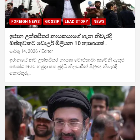
FOREIGN NEWS
GOSSIP
LEAD STORY
NEWS
ඉරාන උත්තරීතර නායකයාගේ ගැන නිවැරදි
ඔත්තුවකට ඩොලර් මිලියන 10 ත්‍යාගයක් .
මාර්තු 14, 2026
Editor
ඉරානයේ නව උත්තරීතර නායක මොජ්තාබා කමේනි ඇතුළු
ජ්‍යෙෂ්ඨ IRGC හමුදා සහ බුද්ධි නිලධාරීන් පිළිබඳ නිවැරදි
තොරතුරු…