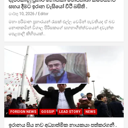
සහය දීමට ඉරාන වැසියෝ වීථි බසිති .
මාර්තු 10, 2026
Editor
මහා පරිමාන ප්‍රහාරයන් රැසක් එල්ල වෙමින් පැවතියද ඒ බව
නොතකමින් විශාල පිරිසකගේ සහභාගීත්ත්වයෙන් දවැන්ත
පෙළපාලි කිහිපයක්…
FOREIGN NEWS
GOSSIP
LEAD STORY
NEWS
ඉරානය සිය නව අධ්‍යාත්මික නායකයා පත්කරගනී .