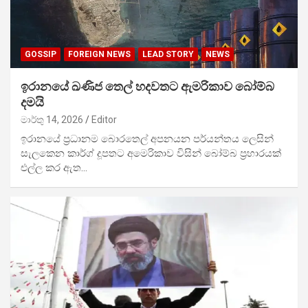
GOSSIP
FOREIGN NEWS
LEAD STORY
NEWS
ඉරානයේ ඛණිජ තෙල් හදවතට ඇමරිකාව බෝම්බ
දමයි
මාර්තු 14, 2026
Editor
ඉරානයේ ප්‍රධානම බොරතෙල් අපනයන පර්යන්තය ලෙසින්
සැලකෙන කාර්ග් දූපතට අමෙරිකාව විසින් බෝම්බ ප්‍රහාරයක්
එල්ල කර ඇත…