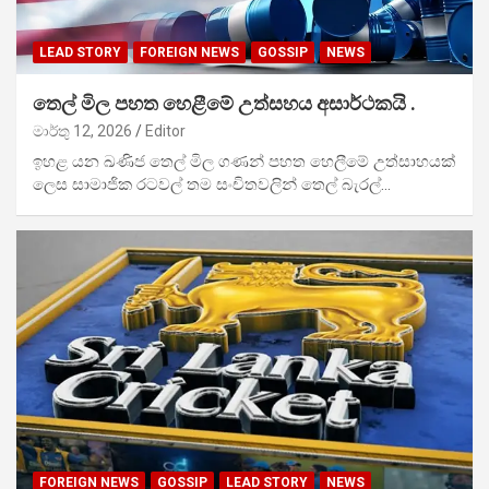
LEAD STORY
FOREIGN NEWS
GOSSIP
NEWS
තෙල් මිල පහත හෙළීමේ උත්සහය අසාර්ථකයි .
මාර්තු 12, 2026
Editor
ඉහළ යන ඛණිජ තෙල් මිල ගණන් පහත හෙලීමේ උත්සාහයක්
ලෙස සාමාජික රටවල් තම සංචිතවලින් තෙල් බැරල්…
FOREIGN NEWS
GOSSIP
LEAD STORY
NEWS