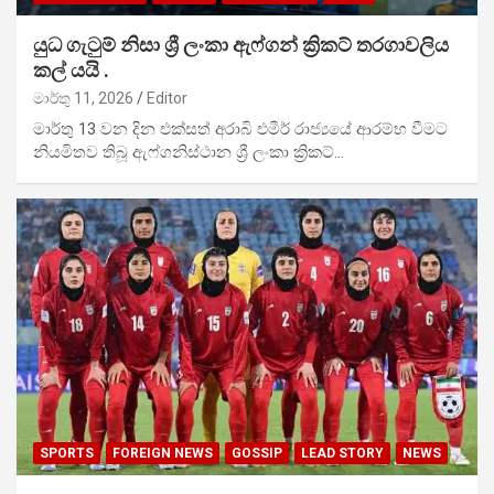
යුධ ගැටුම් නිසා ශ්‍රී ලංකා ඇෆ්ගන් ක්‍රිකට් තරගාවලිය
කල් යයි .
මාර්තු 11, 2026
Editor
මාර්තු 13 වන දින එක්සත් අරාබි එමීර් රාජ්‍යයේ ආරම්භ වීමට
නියමිතව තිබූ ඇෆ්ගනිස්ථාන ශ්‍රී ලංකා ක්‍රිකට්…
SPORTS
FOREIGN NEWS
GOSSIP
LEAD STORY
NEWS