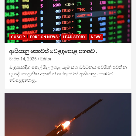
GOSSIP
FOREIGN NEWS
LEAD STORY
NEWS
ආසියානු කොටස් වෙළඳපොළ පහතට .
මාර්තු 14, 2026
Editor
මැදපෙරදිග තෙල් මිල ඉහළ යෑම සහ වර්ධනය වෙමින් පවතින
භූ දේශපාලනික ආතතීන් හේතුවෙන් ආසියානු කොටස්
වෙළෙඳපොළ…