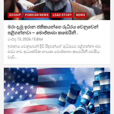
GOSSIP
FOREIGN NEWS
LEAD STORY
NEWS
මරා දැමූ ඉරාන ජතිකයන්ගෙ රුධිරය වෙනුවෙන්
පළිගන්නවා – මොජ්තාබා කමෙයිනි .
මාර්තු 13, 2026
Editor
ඉරානය වෙනුවෙන් දිවි පිදූවන්ගේ රුධිරයට පළිගන්නා බව
එරට නව අධ්‍යාත්මික නායක මොජ්තාබා කමෙයිනී පවසීය .
වැඩි…