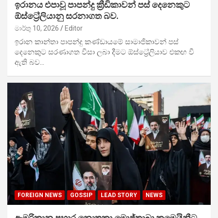
ඉරානය එපාවූ පාපන්දු ක්‍රීඩිකාවන් පස් දෙනෙකුට
ඕස්ට්‍රේලියානු සරනාගත බව.
මාර්තු 10, 2026
Editor
ඉරාන කාන්තා පාපන්දු කණ්ඩායමේ සාමාජිකාවන් පස්
දෙනෙකුට සරණාගත වීසා ලබා දීමට ඕස්ට්‍රේලියාව එකඟ වී
ඇති බව…
FOREIGN NEWS
GOSSIP
LEAD STORY
NEWS
ඇමරිකානු ප්‍රහාර නොතකා මොජ්තාබා කමෙයිනීට