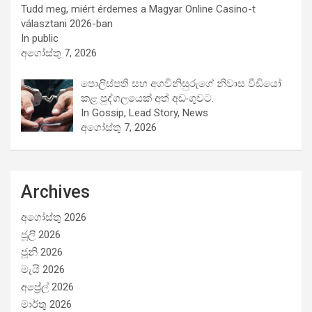
Tudd meg, miért érdemes a Magyar Online Casino-t
választani 2026-ban
In public
අගෝස්තු 7, 2026
පොලිස්පති සහ අගවිනිසුරුගේ නිවාස වීඩියෝ
කළ පුද්ගලයෙක් අත් අඩංගුවට.
In Gossip, Lead Story, News
අගෝස්තු 7, 2026
Archives
අගෝස්තු 2026
ජූලි 2026
ජූනි 2026
මැයි 2026
අප්‍රේල් 2026
මාර්තු 2026