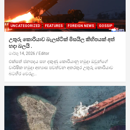
UNCATEGORIZED
FEATURES
FOREIGN NEWS
GOSSIP
උතුරු කොරියාව බැලස්ටික් මිසයිල කිහිපයක් අත්
හදා බලයි .
මාර්තු 14, 2026
Editor
එක්සත් ජනපදය සහ දකුණු කොරියානු හමුදා ඔවුන්ගේ
වාර්ෂික හමුදා අභ්‍යාස පවත්වන අතරතුර උතුරු කොරියාව
බටහිර වෙරළ…