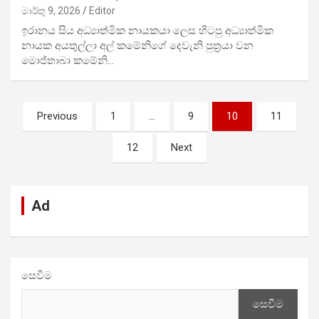
මාර්තු 9, 2026
Editor
ඉරානය සිය අධ්‍යාත්මික නායකයා ලෙස හිටපු අධ්‍යාත්මික
නායක අයතුල්ලා අල් කමේනිගේ දෙවැනි පුත්‍රයා වන
මොජ්තාබා කමේනි…
Posts
Previous
1
…
9
10
11
pagination
12
Next
Ad
සෙවීම
සෙවීම