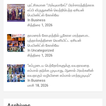
புரட்சிகமான ”அக்யுவாசேப்” பிரச்சாரத்திற்காக
எப்பி விருதுகளில் வெற்றிபெற்ற ஏசியன்
பெயிண்ட்ஸ் கோஸ்வே
In Business
சித்திரை 1, 2026
தாமரைக் கோபுரத்தில் பூகோள மரத்தளபாட
புத்தாக்கத்தினை வெளியிட்ட ஏசியன்
பெயிண்ட்ஸ் கோஸ்வே
In Uncategorized
சித்திரை 1, 2026
“எம்முடைய பெற்றோர்களுக்கு வயதாவதை
எம்மால் தடுக்க முடியாது, ஆனால் அவர்களின்
வயதாகும் வழியினை எம்மால் மாற்றமுடியும்”
In Business
மாசி 18, 2026
Archives