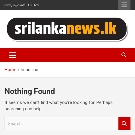
Skip
சனி, ஆவணி 8, 2026
to
content
Sri Lanka News
Home
head line
Nothing Found
It seems we can’t find what you’re looking for. Perhaps
searching can help.
S
e
a