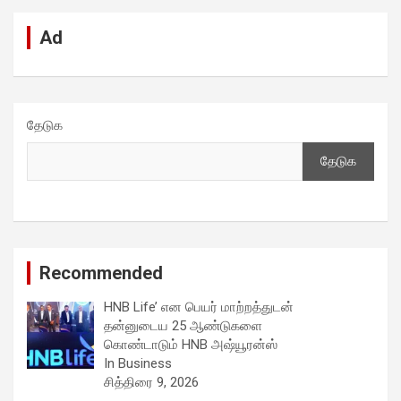
r
c
Ad
h
தேடுக
தேடுக
Recommended
HNB Life’ என பெயர் மாற்றத்துடன்
தன்னுடைய 25 ஆண்டுகளை
கொண்டாடும் HNB அஷ்யூரன்ஸ்
In Business
சித்திரை 9, 2026