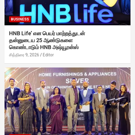
BUSINESS
HNB Life’ என பெயர் மாற்றத்துடன்
தன்னுடைய 25 ஆண்டுகளை
கொண்டாடும் HNB அஷ்யூரன்ஸ்
சித்திரை 9, 2026
Editor