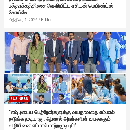
புத்தாக்கத்தினை வெளியிட்ட ஏசியன் பெயிண்ட்ஸ்
கோஸ்வே
சித்திரை 1, 2026
Editor
BUSINESS
“எம்முடைய பெற்றோர்களுக்கு வயதாவதை எம்மால்
தடுக்க முடியாது, ஆனால் அவர்களின் வயதாகும்
வழியினை எம்மால் மாற்றமுடியும்”