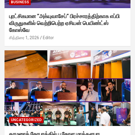
BUSINESS
புரட்சிகமான ”அக்யுவாசேப்” பிரச்சாரத்திற்காக எப்பி
விருதுகளில் வெற்றிபெற்ற ஏசியன் பெயிண்ட்ஸ்
கோஸ்வே
சித்திரை 1, 2026
Editor
UNCATEGORIZED
தாமரைக் கோபுரத்தில் பூகோள மரத்தளபாட