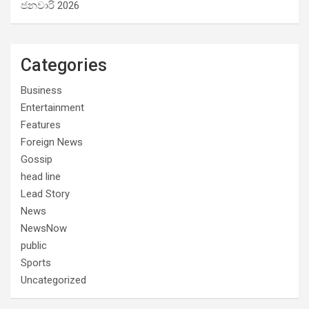
ජනවාරි 2026
Categories
Business
Entertainment
Features
Foreign News
Gossip
head line
Lead Story
News
NewsNow
public
Sports
Uncategorized