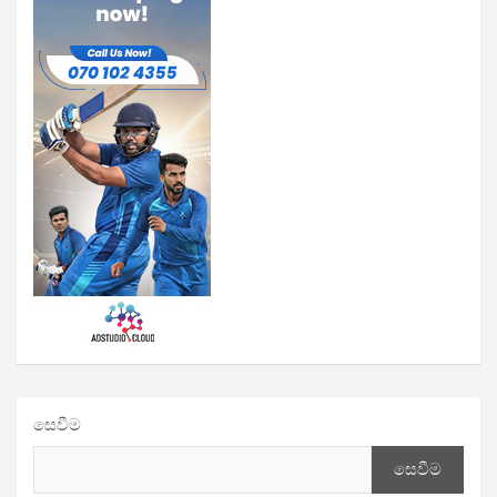
සෙවීම
සෙවීම