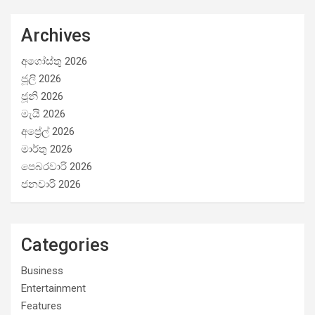
Archives
අගෝස්තු 2026
ජූලි 2026
ජූනි 2026
මැයි 2026
අප්‍රේල් 2026
මාර්තු 2026
පෙබරවාරි 2026
ජනවාරි 2026
Categories
Business
Entertainment
Features