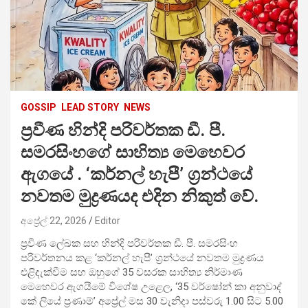
GOSSIP
LEAD STORY
NEWS
ප්‍රවීණ හින්දි පරිවර්තක ඩී. පී.
සමරසිංහගේ සාහිත්‍ය මෙහෙවර
ඇගයේ . ‘කර්නල් හැපී’ ග්‍රන්ථයේ
නවතම මුද්‍රණයද එදින නිකුත් වේ.
අප්‍රේල් 22, 2026
Editor
ප්‍රවීණ ලේඛක සහ හින්දි පරිවර්තක ඩී. පී. සමරසිංහ
පරිවර්තනය කළ ‘කර්නල් හැපී’ ග්‍රන්ථයේ නවතම මුද්‍රණය
එළිදැක්වීම සහ ඔහුගේ 35 වසරක සාහිත්‍ය නිර්මාණ
මෙහෙවර ඇගයීමේ විශේෂ උළෙල, ‘35 වර්ෂෝන් කා අනුවාද්
කේ ලියේ ප්‍රණාම්’ අප්‍රේල් මස 30 වැනිදා පස්වරු 1.00 සිට 5.00