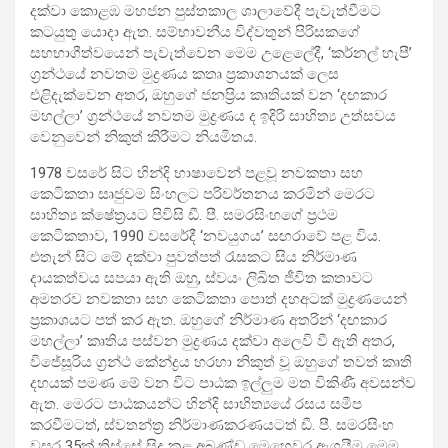
දක්වා කොළඹ මහජන පුස්තකාල ශාලාවේදී පැවැත්වීමට
කටයුතු යොදා ඇත. සම්භාවනීය විද්වතුන් පිරිසකගේ
සහභාගීත්වයෙන් පැවැත්වෙන මෙම උළෙලේදී, ‘කර්නල් හැපී’
ග්‍රන්ථයේ නවතම මුද්‍රණය කතෘ ප්‍රකාශනයක් ලෙස
එළිදැක්වෙන අතර, ඔහුගේ ජනප්‍රිය කෘතියක් වන ‘දඟකාර
මහල්ලා’ ග්‍රන්ථයේ නවතම මුද්‍රණය ද ඉදිරි සාහිත්‍ය උත්සවය
වෙනුවෙන් නිකුත් කිරීමට නියමිතය.
1978 වසරේ සිට හින්දි භාෂාවෙන් පළවූ නවකතා සහ
කෙටිකතා සෘජුවම සිංහලට පරිවර්තනය කරමින් මෙරට
සාහිත්‍ය ක්ෂේත්‍රයට පිවිසි ඩී. පී. සමරසිංහගේ ප්‍රථම
කෙටිකතාව, 1990 වසරේදී ‘නවයුගය’ සඟරාවේ පළ විය.
එතැන් සිට මේ දක්වා පුවත්පත් රැසකට සිය නිර්මාණ
දායකත්වය සපයා ඇති ඔහු, ස්වයං ලිඛිත ජීවිත කතාවට
අමතරව නවකතා සහ කෙටිකතා පොත් දහඅටක් මුද්‍රණයෙන්
ප්‍රකාශයට පත් කර ඇත. ඔහුගේ නිර්මාණ අතරින් ‘දඟකාර
මහල්ලා’ කෘතිය පස්වන මුද්‍රණය දක්වා අලෙවි වී ඇති අතර,
විජේසූරිය ග්‍රන්ථ කේන්ද්‍රය හරහා නිකුත් වූ ඔහුගේ තවත් කෘති
දහයක් පමණ මේ වන විට පාඨක ඉල්ලුම මත විකිණී අවසන්ව
ඇත. මෙරට පාඨකයන්ට හින්දි සාහිත්‍යයේ රසය සමීප
කරවීමටත්, ස්වතන්ත්‍ර නිර්මාණකරණයටත් ඩී. පී. සමරසිංහ
වසර 35ක් තිස්සේ සිදු කළ අඛණ්ඩ මෙහෙවර ඇගයීම මෙම