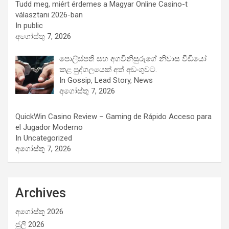
Tudd meg, miért érdemes a Magyar Online Casino-t
választani 2026-ban
In public
අගෝස්තු 7, 2026
පොලිස්පති සහ අගවිනිසුරුගේ නිවාස වීඩියෝ
කළ පුද්ගලයෙක් අත් අඩංගුවට.
In Gossip, Lead Story, News
අගෝස්තු 7, 2026
QuickWin Casino Review – Gaming de Rápido Acceso para
el Jugador Moderno
In Uncategorized
අගෝස්තු 7, 2026
Archives
අගෝස්තු 2026
ජූලි 2026