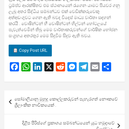
ට්‍රම්ප්ව ආරක්ෂිතව එම ස්ථානයෙන් රැගෙන යාමට පියවර ගනු
ලැබූ අතර සිද්ධිය සම්බන්ධව එක් වෙඩික්කරුවෙකු
අත්අඩංගුවට ගෙන ඇති බවද විදෙස් මාධ්‍ය වාර්තා සඳහන්
කරයි . වොෂින්ටන් හී වොෂින්ටන් හිල්ටන් හෝටලයේ
පැවැත්වෙමින් තිබූ මෙම වාර්තාකරුවන්ගේ වාර්ෂික භෝජන
සංග්‍රහය අතරතුර මෙම සිදුවීම සිදුව ඇති බවය.
Copy Post URL
F
W
Li
X
R
M
T
E
S
a
h
n
e
es
el
m
h
ce
at
ke
d
se
e
ail
ar
b
s
dI
di
n
gr
e
ලිපි
සෝමාලියානු මුහුදු කොල්ලකරුවන් පැහැරගත් නෞකවේ
o
A
n
t
g
a
යාත්‍රණය
ශ්‍රීලාංකික නාවිකයෙක් .
o
p
er
m
k
p
දිළීප පීරිස්ගේ ප්‍රකාශය සම්බන්ධයෙන් යුධ හමුදාවේ