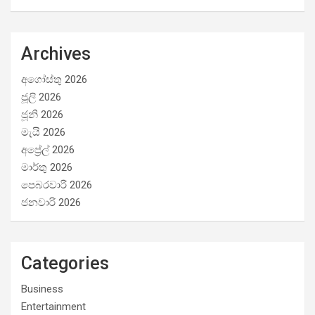
Archives
අගෝස්තු 2026
ජූලි 2026
ජූනි 2026
මැයි 2026
අප්‍රේල් 2026
මාර්තු 2026
පෙබරවාරි 2026
ජනවාරි 2026
Categories
Business
Entertainment