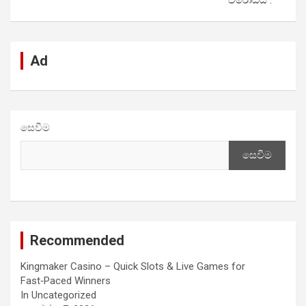
විරෝධය .
Ad
සෙවීම
සෙවීම
Recommended
Kingmaker Casino – Quick Slots & Live Games for
Fast‑Paced Winners
In Uncategorized