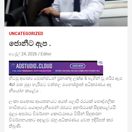
UNCATEGORIZED
ජොනීට ඇප .
අප්‍රේල් 24, 2026
Editor
හිටපු අමාත්‍ය ජොන්ස්ටන් ප්‍රනාන්දු ලක්ෂ 5 බැගින් වූ ශරීර ඇප
4ක් මත මුදා හැරීමට වත්තල මහෙස්ත්‍රාත් අධිකරණය අද
නියෝග කළේය .
ලංකා සතොස ආයතනයට අයත් ලොරි රථයක් පෞද්ගලික
භාවිතයට යොදාගැනීමෙන් රජයට අනර්ථයක් සිදුකළේයයි
මූල්‍ය අපරාධ විමර්ශන කොට්ඨාසය විසින් සිදුකරන
විමර්ශනයකට අදාළව ඔහු අධිකරණය වෙත ඉදිරිපත් කර
තිබුණි .