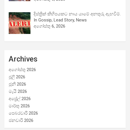
දිස්ත්‍රික් කිහිපයකට නාය යාමේ අනතුරු ඇඟවීම්.
In Gossip, Lead Story, News
අගෝස්තු 6, 2026
Archives
අගෝස්තු 2026
ජූලි 2026
ජූනි 2026
මැයි 2026
අප්‍රේල් 2026
මාර්තු 2026
පෙබරවාරි 2026
ජනවාරි 2026