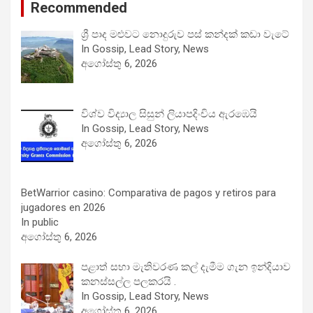
Recommended
ශ්‍රී පාද මළුවට නොදුරුව පස් කන්දක් කඩා වැටේ
In Gossip, Lead Story, News
අගෝස්තු 6, 2026
විශ්ව විද්‍යාල සිසුන් ලියාපදිංචිය ඇරඹෙයි
In Gossip, Lead Story, News
අගෝස්තු 6, 2026
BetWarrior casino: Comparativa de pagos y retiros para
jugadores en 2026
In public
අගෝස්තු 6, 2026
පළාත් සභා මැතිවරණ කල් දැමීම ගැන ඉන්දියාව
කනස්සල්ල පලකරයි .
In Gossip, Lead Story, News
අගෝස්තු 6, 2026