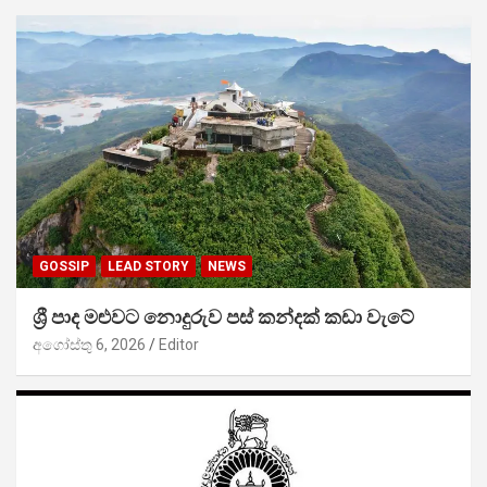
GOSSIP
LEAD STORY
NEWS
ශ්‍රී පාද මළුවට නොදුරුව පස් කන්දක් කඩා වැටේ
අගෝස්තු 6, 2026
Editor