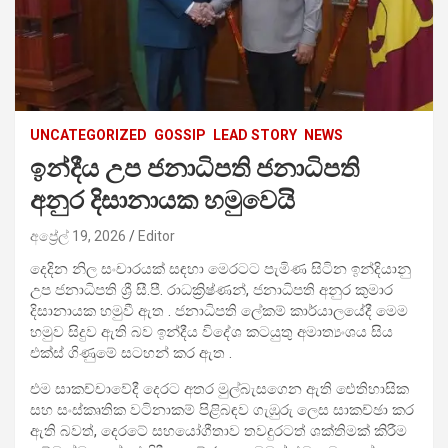
UNCATEGORIZED
GOSSIP
LEAD STORY
NEWS
ඉන්දීය උප ජනාධිපති ජනාධිපති
අනුර දිසානායක හමුවෙයි
අප්‍රේල් 19, 2026
Editor
දෙදින නිල සංචාරයක් සඳහා මෙරටට පැමිණ සිටින ඉන්දියානු
උප ජනාධිපති ශ්‍රී සී.පී. රාධක්‍රිෂ්ණන්, ජනාධිපති අනුර කුමාර
දිසානායක හමුවී ඇත . ජනාධිපති ලේකම් කාර්යාලයේදී මෙම
හමුව සිදුව ඇති බව ඉන්දීය විදේශ කටයුතු අමාත්‍යංශය සිය
එක්ස් ගිණුමේ සටහන් කර ඇත .
එම සාකච්චාවේදී දෙරට අතර මුල්බැසගෙන ඇති ඓතිහාසික
සහ සංස්කෘතික වටිනාකම් පිළිබඳව ගැඹුරු ලෙස සාකච්ඡා කර
ඇති බවත්, දෙරටේ සහයෝගීතාව තවදුරටත් ශක්තිමක් කිරීම