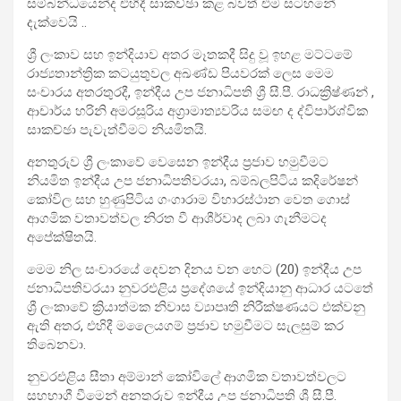
සම්බන්ධයෙන්ද එහිදී සාකච්ඡා කළ බවත් එම සටහනේ
දැක්වෙයි ..
ශ්‍රී ලංකාව සහ ඉන්දියාව අතර මෑතකදී සිදු වූ ඉහළ මට්ටමේ
රාජ්‍යතාන්ත්‍රික කටයුතුවල අඛණ්ඩ පියවරක් ලෙස මෙම
සංචාරය අතරතුරදී, ඉන්දීය උප ජනාධිපති ශ්‍රී සී.පී. රාධක්‍රිෂ්ණන් ,
ආචාර්ය හරිනි අමරසූරිය අග්‍රාමාත්‍යවරිය සමඟ ද ද්විපාර්ශ්වික
සාකච්ඡා පැවැත්වීමට නියමිතයි.
අනතුරුව ශ්‍රී ලංකාවේ වෙසෙන ඉන්දීය ප්‍රජාව හමුවීමට
නියමිත ඉන්දීය උප ජනාධිපතිවරයා, බම්බලපිටිය කදිරේෂන්
කෝවිල සහ හුණුපිටිය ගංගාරාම විහාරස්ථාන වෙත ගොස්
ආගමික වතාවත්වල නිරත වී ආශීර්වාද ලබා ගැනීමටද
අපේක්ෂිතයි.
මෙම නිල සංචාරයේ දෙවන දිනය වන හෙට (20) ඉන්දීය උප
ජනාධිපතිවරයා නුවරඑළිය ප්‍රදේශයේ ඉන්දියානු ආධාර යටතේ
ශ්‍රී ලංකාවේ ක්‍රියාත්මක නිවාස ව්‍යාපෘති නිරීක්ෂණයට එක්වනු
ඇති අතර, එහිදී මලෛයගම් ප්‍රජාව හමුවීමට සැලසුම් කර
තිබෙනවා.
නුවරඑළිය සීතා අම්මාන් කෝවිලේ ආගමික වතාවත්වලට
සහභාගී වීමෙන් අනතුරුව ඉන්දීය උප ජනාධිපති ශ්‍රී සී.පී.