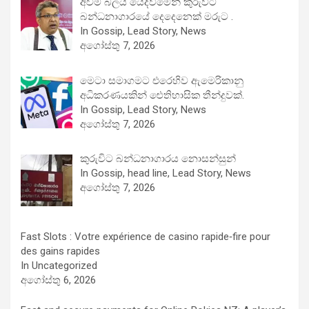
අවම බලය යෙදවීමෙන් කුරුවිට
බන්ධනාගාරයේ දෙදෙනෙක් මරුට .
In Gossip, Lead Story, News
අගෝස්තු 7, 2026
මෙටා සමාගමට එරෙහිව ඇමෙරිකානු
අධිකරණයකින් ඓතිහාසික තීන්දුවක්.
In Gossip, Lead Story, News
අගෝස්තු 7, 2026
කුරුවිට බන්ධනාගාරය නොසන්සුන්
In Gossip, head line, Lead Story, News
අගෝස්තු 7, 2026
Fast Slots : Votre expérience de casino rapide‑fire pour
des gains rapides
In Uncategorized
අගෝස්තු 6, 2026