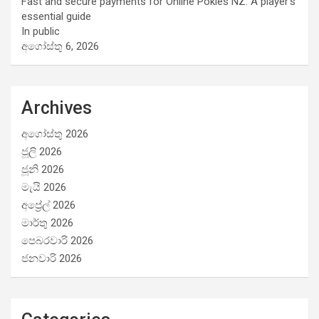
Fast and secure payments for Online Pokies NZ: A player’s
essential guide
In public
අගෝස්තු 6, 2026
Archives
අගෝස්තු 2026
ජූලි 2026
ජූනි 2026
මැයි 2026
අප්‍රේල් 2026
මාර්තු 2026
පෙබරවාරි 2026
ජනවාරි 2026