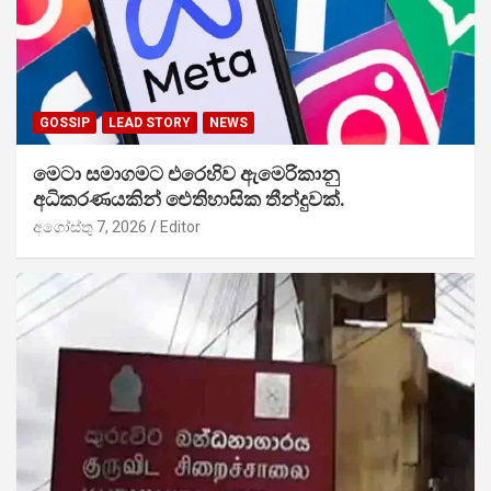
GOSSIP
LEAD STORY
NEWS
මෙටා සමාගමට එරෙහිව ඇමෙරිකානු
අධිකරණයකින් ඓතිහාසික තීන්දුවක්.
අගෝස්තු 7, 2026
Editor