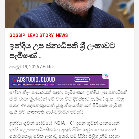
GOSSIP
LEAD STORY
NEWS
ඉන්දීය උප ජනාධිපති ශ්‍රී ලංකාවට
පැමිණේ .
අප්‍රේල් 19, 2026
Editor
දෙදින නිල සංචාරයක් සඳහා පැමිණෙන ඉන්දීය උප ජනාධිපති
සී.පී. රාධා ක්‍රිශ්ණන් මේ වන විට දිවයිනට පැමිණ ඇත . ඔහු
සමග 49 දෙනෙකුගෙන් යුතු නියෝජිතයන් පිරිසක්ද පැමිණ
ඇති බව තානාපති ආරංචිමාර්ග පවසයි .
ඉන්දීය ගුවන් සේවයේ INDIA – 01 දරන ගුවන් යානයෙන්
ඉන්දීය උපජනාධිපතිවරයා අතුළු පිරිස කටුනායක ගුවන්
තොටුපොළ වෙත ලඟාවූ අතර, එම පිරිස පිළිගැනීම සඳහා