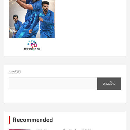
සෙවීම
සෙවීම
Recommended