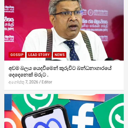
GOSSIP
LEAD STORY
NEWS
අවම බලය යෙදවීමෙන් කුරුවිට බන්ධනාගාරයේ
දෙදෙනෙක් මරුට .
අගෝස්තු 7, 2026
Editor