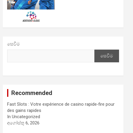
සෙවීම
සෙවීම
Recommended
Fast Slots : Votre expérience de casino rapide‑fire pour
des gains rapides
In Uncategorized
අගෝස්තු 6, 2026