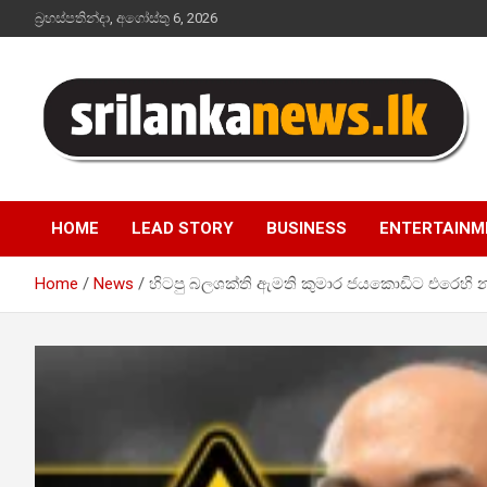
Skip
බ්‍රහස්පතින්දා, අගෝස්තු 6, 2026
to
content
Sri Lanka News
HOME
LEAD STORY
BUSINESS
ENTERTAINM
Home
News
හිටපු බලශක්ති ඇමති කුමාර ජයකොඩිට එරෙහි 