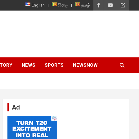
English
සිංහල
தமிழ்
STORY
NEWS
SPORTS
NEWSNOW
Ad