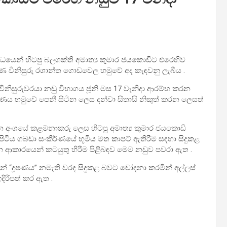
යෙන් හිටපු බලශක්ති අමාත්‍ය කුමාර ජයකොඩිට එරෙහිව
ිනිසුරු රශාන්ත ගොඩවෙල හමුවේ අද කැඳවනු ලැබීය .
විනිසුරුවරයා නඩු විභාගය ජූනි මස 17 වැනිදා ආරම්භ කරන
ණය හමුවේ පෙනී සිටින ලෙස දන්වා සිතාසි නිකුත් කරන ලෙසත්
 අංශයේ කළමනාකරු ලෙස හිටපු අමාත්‍ය කුමාර ජයකොඩි
ය ගබඩා සංකීර්ණයේ භූමිය මත කාපට් ඇතිරීම සඳහා සිදුකළ
ත්වන ආකාරයෙන් කටයුතු හිරීම පිළිබඳව මෙම නඩුව පවරා ඇත .
 තුළින් “දූෂණය” නමැති වරද සිදුකළ බවට චෝදනා කරමින් අල්ලස්
ිරිපත් කර ඇත .