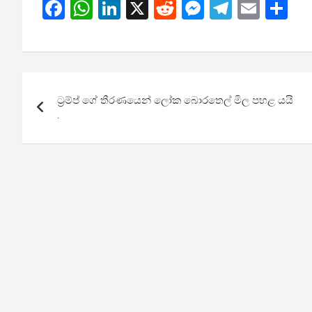
F
W
Li
X
R
M
T
E
S
a
h
n
e
es
el
m
h
ce
at
ke
d
se
e
ail
ar
b
s
dI
di
n
gr
e
ලිපි
o
A
n
t
g
a
ට්‍රම්ප් ගේ තීරණයෙන් ලෝක බොරතෙල් මිල පහළ යයි
යාත්‍රණය
o
p
er
m
.
k
p