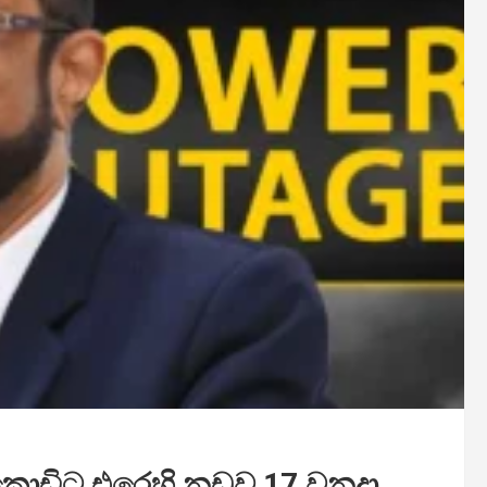
යකොඩිට එරෙහි නඩුව 17 වනදා