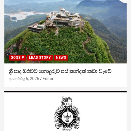
GOSSIP
LEAD STORY
NEWS
ශ්‍රී පාද මළුවට නොදුරුව පස් කන්දක් කඩා වැටේ
අගෝස්තු 6, 2026
Editor