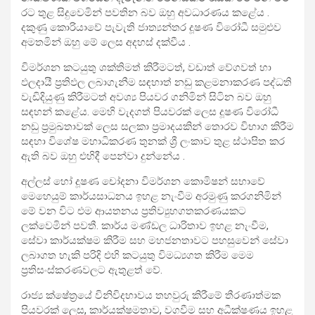
රට තුළ සිදුවෙමින් පවතින බව ඔහු අවධාරණය කළේය .
දකුණු කොරියාවේ පැවැති ජාත්‍යන්තර දූෂණ විරෝධී සමුළුව
අමතමින් ඔහු මේ ලෙස අදහස් දක්වීය .
විමර්ශන කටයුතු ශක්තිමත් කිරීමටත්, වඩාත් වේගවත් හා
ඵලදායී ප්‍රතිඵල ලබාගැනීම සඳහාත් නඩු කළමනාකරණ පද්ධති
වැඩිදියුණු කිරීමටත් අවශ්‍ය පියවර ගනිමින් සිටින බව ඔහු
සඳහන් කළේය. මෙහි වැදගත් පියවරක් ලෙස දූෂණ විරෝධී
නඩු ප්‍රමුඛතාවක් ලෙස සලකා ප්‍රමාදයකින් තොරව විභාග කිරීම
සඳහා විශේෂ මහාධිකරණ තුනක් ශ්‍රී ලංකාව තුළ ස්ථාපිත කර
ඇති බව ඔහු එහිදී පෙන්වා දුන්නේය .
අල්ලස් හෝ දූෂණ චෝදනා විමර්ශන කොමිෂන් සභාවේ
මෙහෙයුම් කාර්යසාධනය ඉහළ නැංවීම අරමුණු කරගනිමින්
මේ වන විට එම ආයතනය ප්‍රතිව්‍යුහගතකරණයකට
ලක්වෙමින් පවතී. කාර්ය මණ්ඩල ධාරිතාව ඉහළ නැංවීම,
සේවා කාර්යක්ෂම කිරීම සහ මහජනතාවට පහසුවෙන් සේවා
ලබාගත හැකි පරිදි එහි කටයුතු විමධ්‍යගත කිරීම මෙම
ප්‍රතිසංස්කරණවලට ඇතුළත් වේ.
රාජ්‍ය ක්ෂේත්‍රයේ විනිවිදභාවය තහවුරු කිරීමේ තීරණාත්මක
පියවරක් ලෙස, කාර්යක්ෂමතාව, වගවීම සහ අධීක්ෂණය ඉහළ