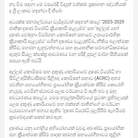
නැංවීම සඳහා මේ වසරේදී විද්‍යුත් වත්කම් ප්‍රකාශන පද්ධතියක්
ද ශ්‍රී ලංකාව හඳුන්වා දී තිබේ.
අධ්‍යක්ෂ ජනරාල්වරයා වැඩිදුරටත් සඳහන් කළේ ‘2025-2029
ජාතික දූෂණ විරෝධී ක්‍රියාකාරී සැලැස්ම’ සහ ‘අල්ලස් හෝ
දූෂණ චෝදනා විමර්ශන කොමිෂන් සභාවේ උපායමාර්ගික
ක්‍රියාකාරී සැලැස්ම’ මගින් දූෂණය වැළැක්වීම, නීතිය බලාත්මක
කිරීම, මහජන දැනුවත්භාවය සහ ආයතනික සම්බන්ධීකරණය
ඇතුළු සියලු ක්ෂේත්‍ර ආවරණය වන පරිදි පුළුල් මාර්ග සිතියමක්
සපයා ඇති බවයි.
අල්ලස් කොමිසම සහ දකුණු කොරියාවේ දූෂණ විරෝධී හා
සිවිල් අයිතිවාසිකම් පිළිබඳ කොමිෂන් සභාව (ACRC) අතර
පවතින සහයෝගීතාව ප්‍රායෝගික ක්‍රියාත්මක කිරීම් කෙරෙහි
නැඹුරු වෙමින් ස්ථාවර ලෙස වර්ධනය වී ඇති බව ද ඔහු
අවධාරණය කළේය. මෙම හවුල්කාරිත්වයේ ප්‍රධාන ප්‍රතිඵලයක්
ලෙස දකුණු කොරියාවේ සහ එක්සත් ජාතීන්ගේ සංවර්ධන
වැඩසටහනේ සහාය ඇතිව ‘දූෂණ විරෝධී මුලපිරීම් ඇගයීමේ
ක්‍රමවේදයක් සකස් කර ඇත.
දූෂණය යනු ගෝලීය අභියෝගයක් වුවද, අඛණ්ඩ, ප්‍රායෝගික
සහ ක්‍රියාත්මක කිරීම් පාදක කරගත් සහයෝගීතාවය තුළින්