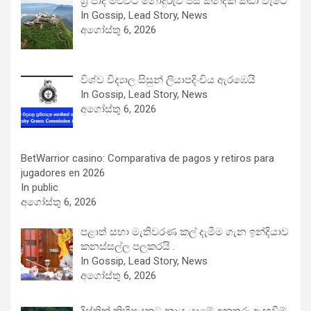
ශ්‍රී පාද මළුවට නොදුරුව පස් කන්දක් කඩා වැටේ
In Gossip, Lead Story, News
අගෝස්තු 6, 2026
විශ්ව විද්‍යාල සිසුන් ලියාපදිංචිය ඇරඹෙයි
In Gossip, Lead Story, News
අගෝස්තු 6, 2026
BetWarrior casino: Comparativa de pagos y retiros para
jugadores en 2026
In public
අගෝස්තු 6, 2026
පළාත් සභා මැතිවරණ කල් දැමීම ගැන ඉන්දියාව
කනස්සල්ල පලකරයි .
In Gossip, Lead Story, News
අගෝස්තු 6, 2026
දිස්ත්‍රික් කිහිපයකට නාය යාමේ අනතුරු ඇඟවීම්.