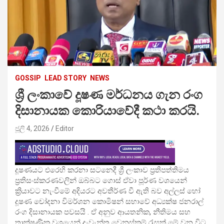
GOSSIP
LEAD STORY
NEWS
ශ්‍රී ලංකාවේ දූෂණ මර්ධනය ගැන රංග
දිසානායක කොරියාවේදී කථා කරයි.
ජූලි 4, 2026
Editor
දූෂණයට එරෙහි කරනා සටනෙදී ශ්‍රී ලංකාව ප්‍රතිපත්තිමය
ප්‍රතිසංස්කරණවලින් ඔබ්බට ගොස් ඒවා පූර්ණ වශයෙන්
ක්‍රියාවට නැංවීමේ අදියරට අවතීර්ණ වී ඇති බව අල්ලස් හෝ
දූෂණ චෝදනා විමර්ශන කොමිෂන් සභාවේ අධ්‍යක්ෂ ජනරාල්
රංග දිසානායක පවසයි . ඒ අනුව ආයතනික, නීතිමය සහ
තාක්ෂණික වශයෙන් දැවැන්ත වෙනස්කම් රැසක් මේ වන විට