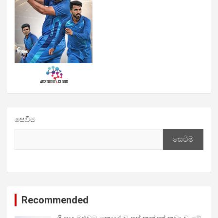
සෙවීම
සෙවීම
Recommended