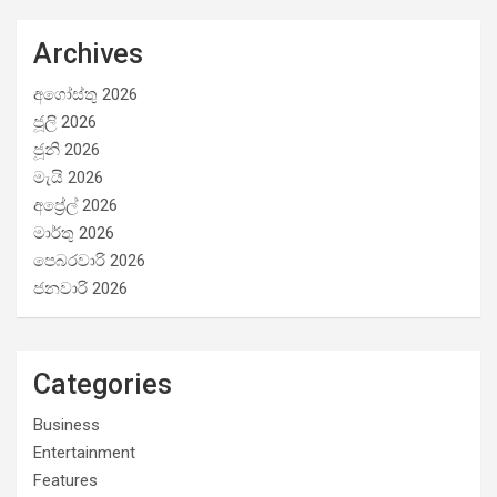
Archives
අගෝස්තු 2026
ජූලි 2026
ජූනි 2026
මැයි 2026
අප්‍රේල් 2026
මාර්තු 2026
පෙබරවාරි 2026
ජනවාරි 2026
Categories
Business
Entertainment
Features