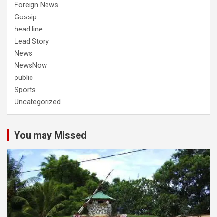
Foreign News
Gossip
head line
Lead Story
News
NewsNow
public
Sports
Uncategorized
You may Missed