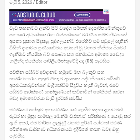
මැයි 5, 2026
Editor
වැඩ තහනමට ලක්ව සිටි විදේශ සම්පත් දෙපාර්තමේන්තුවේ
සහකාර අධ්‍යක්ෂක රංග රාජපක්ෂගේ මරණය සම්බන්ධයෙන්
අසත්‍ය ප්‍රකාශ සිදුකළ පුද්ගලයන්ට එරෙහිව එම පවුලේ ඥාතීන්
විසින් දානමය පුණ්‍යකර්මය අවසන් වූ වහාම නීතිමය පියවර
ගැනීමට නියමිත බව සෞඛ්‍ය සහ ජනමාධ්‍ය අමාත්‍ය වෛද්‍ය
නලින්ද ජයතිස්ස පාර්ලිමේන්තුවේදී අද (05) පැවසීය.
පවතින සයිබර් අවදානම හමුවේ මහ බැංකුව සහ
භාණ්ඩාගාරය ඇතුළු ඕනෑම ආයතන පද්ධතියකට සයිබර්
අපරාධකරුවන්ගේ මැදිහත්වීම් සිදුවිය හැකි බැවින්, රටේ
සයිබර් ආරක්ෂණ යාන්ත්‍රණයන් කඩිනමින් ශක්තිමත් කරන
බවද අමාත්‍යවරයා වැඩි දුරටත් පවසීය .
මරණයට හේතුව අනාවරණය කර ගැනීම සඳහා දැනටමත්
රුධිර හා මුත්‍රා සාම්පල මෙන්ම ඩී.එන්.ඒ. පරීක්ෂණ ද යොමු කර
ඇති අතර, එම වාර්තා ලැබුණු වහාම පූර්ණ පශ්චාත් මරණ
පරීක්ෂණ වාර්තාව අධිකරණයට ඉදිරිපත් කරන බවද ඔහු
පැවසීය.