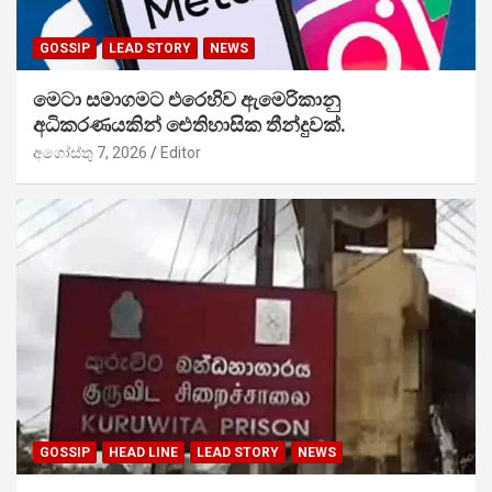
GOSSIP
LEAD STORY
NEWS
මෙටා සමාගමට එරෙහිව ඇමෙරිකානු
අධිකරණයකින් ඓතිහාසික තීන්දුවක්.
අගෝස්තු 7, 2026
Editor
GOSSIP
HEAD LINE
LEAD STORY
NEWS