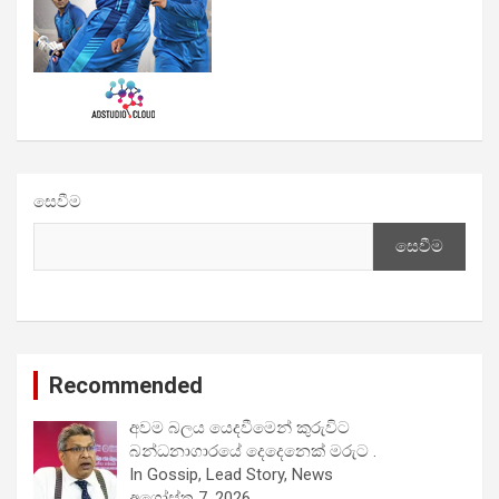
සෙවීම
සෙවීම
Recommended
අවම බලය යෙදවීමෙන් කුරුවිට
බන්ධනාගාරයේ දෙදෙනෙක් මරුට .
In Gossip, Lead Story, News
අගෝස්තු 7, 2026