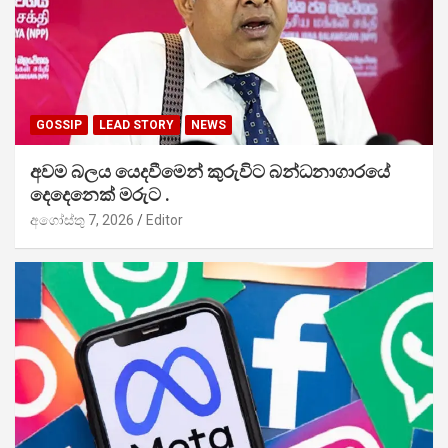
GOSSIP
LEAD STORY
NEWS
අවම බලය යෙදවීමෙන් කුරුවිට බන්ධනාගාරයේ
දෙදෙනෙක් මරුට .
අගෝස්තු 7, 2026
Editor