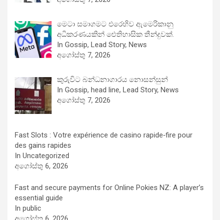
මෙටා සමාගමට එරෙහිව ඇමෙරිකානු
අධිකරණයකින් ඓතිහාසික තීන්දුවක්.
In Gossip, Lead Story, News
අගෝස්තු 7, 2026
කුරුවිට බන්ධනාගාරය නොසන්සුන්
In Gossip, head line, Lead Story, News
අගෝස්තු 7, 2026
Fast Slots : Votre expérience de casino rapide‑fire pour
des gains rapides
In Uncategorized
අගෝස්තු 6, 2026
Fast and secure payments for Online Pokies NZ: A player’s
essential guide
In public
අගෝස්තු 6, 2026