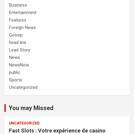
Business
Entertainment
Features
Foreign News
Gossip
head line
Lead Story
News
NewsNow
public
Sports
Uncategorized
You may Missed
UNCATEGORIZED
Fast Slots : Votre expérience de casino