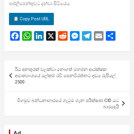
පාර්ලිමේන්තුවට දන්වා සිටියේය.
Copy Post URL
F
W
Li
X
R
M
T
E
S
a
h
n
e
es
el
m
h
ce
at
ke
d
se
e
ail
ar
b
s
dI
di
n
gr
e
ලිපි
රිය අනතුරක් වලක්වා නොගත් මහජන ආරක්ෂක
o
A
n
t
g
a
යාත්‍රණය
අමාත්‍යාංශයේ ලේකම් රවී සෙනවිරත්නට දඩය රුපියල්
o
p
er
m
2500 .
k
p
මීගමුව බන්ධනාගාරයේ ගැටුම ගැන පරීක්ෂණ CID යට
බාරදෙයි
Ad