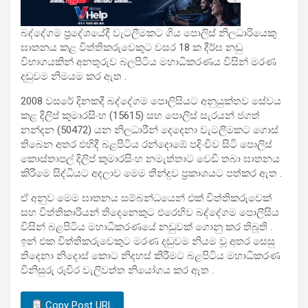
බද්දේගම ප්‍රදේශයේදී වැටලීමකට ගිය පොලිස් නිලධාරියෙකු
ඝාතනය කළ විත්තිකරුවෙකුට වසර 18 ක දීර්ඝ නඩු
විභාගයකින් අනතුරුව බලපිටිය මහාධිකරණය විසින් මරණ
දඬුවම නිමයම කර ඇත .
2008 වසරේ දිනකදී බද්දේගම පොලිසියට අනුයුක්තව සේවය
කළ දිලිප් කුමාරසිංහ (15615) සහ පොලිස් සැරයන් ජගත්
නන්දන (50472) යන නිලධාරීන් දෙදෙනා වැටලීමකට ගොස්
තිබෙන අතර එහිදී බළපිටිය රන්දොඹේ පදිංචිව සිටි පොලිස්
කොස්තාපල් දිලිප් කුමාරසිංහ නමැත්තාට වෙඩි තබා ඝාතනය
කිරීමෙ සිද්ධියට අදලාව මෙම තීන්දුව ප්‍රකාශයට පත්කර ඇත .
ඒ අනුව මෙම ඝාතනය සම්බන්ධයෙන් එක් විත්තිකරුවෙක්
සහ විත්තිකාරියන් තිදෙනෙකුට එරෙහිව බද්දේගම පොලීසිය
විසින් බළපිටිය මහාධිකරණයේ නඩුවක් ගොනු කර තිබූති .
ඉන් එක විත්තිකරුවෙකුට මරණ දඬුවම නියම වූ අතර සෙසු
තිදෙනා නිදොස් කොට නිදහස් කිරීමට බළපිටිය මහාධිකරණ
විනිසුරු රුචිර වැලිවත්ත නියෝගය කර ඇත .
Copy Post URL