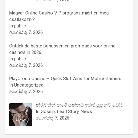
Magyar Online Casino VIP program: miért éri meg
csatlakozni?
In public
අගෝස්තු 7, 2026
Ontdek de beste bonussen en promoties voor online
casino’s in 2026
In public
අගෝස්තු 7, 2026
PlayCroco Casino – Quick Slot Wins for Mobile Gamers
In Uncategorized
අගෝස්තු 7, 2026
නිරුවතින් පාරේ යන්නට ඉරාජ් සූදානම් වෙයි.
In Gossip, Lead Story, News
අගෝස්තු 7, 2026