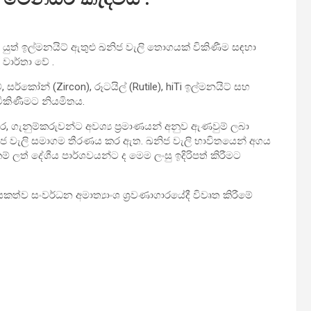
න් යුත් ඉල්මනයිට් ඇතුළු ඛනිජ වැලි තොගයක් විකිණීම සඳහා
වාර්තා වේ .
 සර්කෝන් (Zircon), රූටයිල් (Rutile), hiTi ඉල්මනයිට් සහ
විකිණීමට නියමිතය.
තර, ගැනුම්කරුවන්ට අවශ්‍ය ප්‍රමාණයන් අනුව ඇණවුම් ලබා
ණිජ වැලි සමාගම තීරණය කර ඇත. ඛනිජ වැලි භාවිතයෙන් අගය
ම් ලත් දේශීය පාර්ශවයන්ට ද මෙම ලංසු ඉදිරිපත් කිරීමට
යකත්ව සංවර්ධන අමාත්‍යාංශ ශ්‍රවණාගාරයේදී විවෘත කිරීමේ