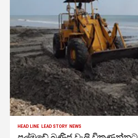
HEAD LINE
LEAD STORY
NEWS
පුල්මුඩේ ඛණිජ වැලි විකුණන්නට