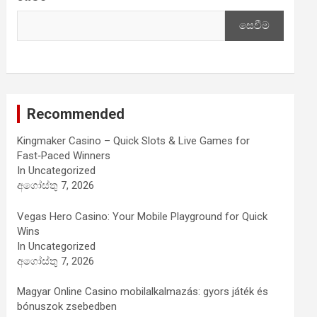
සෙවීම
Recommended
Kingmaker Casino – Quick Slots & Live Games for
Fast‑Paced Winners
In Uncategorized
අගෝස්තු 7, 2026
Vegas Hero Casino: Your Mobile Playground for Quick
Wins
In Uncategorized
අගෝස්තු 7, 2026
Magyar Online Casino mobilalkalmazás: gyors játék és
bónuszok zsebedben