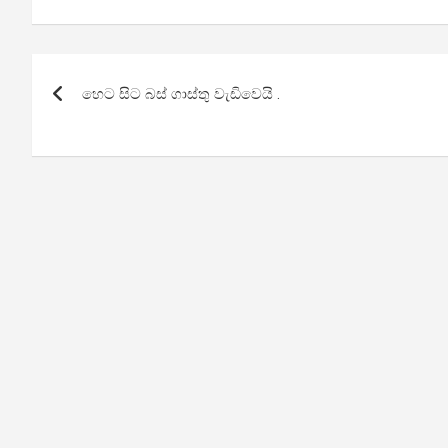
ce
at
ke
d
se
e
ail
ar
b
s
dI
di
n
gr
e
ලිපි
o
A
n
t
g
a
හෙට සිට බස් ගාස්තු වැඩිවෙයි .
යාත්‍රණය
o
p
er
m
k
p