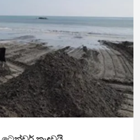
 ටෙන්ඩර් කැඳවයි .