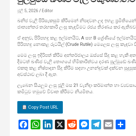
ජූලි 5, 2026
Editor
ඛනිජ වැලි පිරිසැකසුම් කිරීමෙන් නිපදවන ලද ඉහළ ප්‍රමිතියෙ
ජාත්‍යන්තර තරඟකාරී ලංසු කැඳවීමට රජය තීරණය කර ඇතිබව 
ඒ අනුව, පිරිපහදු කළ ඉල්මනයිට්, A සහ B ශ්‍රේණියේ ඉල්මනයිට්,
පිරිපහදු නොකළ රූටයිල් (Crude Rutile) මෙලෙස ලංසු කැඳවා 
මෙම ලංසු ඉදිරිපත් කිරීම අන්තර්ජාලය ඔස්සේ සිදු කළ හැකි අ
දීමටත් ඛණිජ වැලි තොගයේ හිමිකාරීත්වය දරණ පුල්මුඩේ ඛ
එකතු කළ නිෂ්පාදන සිදු කිරීම සඳහා උනන්දුවක් දක්වන සුදුසුක
අවස්ථාව ලබා දී ඇත.
ලැබෙන සියලුම ලංසු ජූලි මස 21 වැනිදා කර්මාන්ත හා ව්‍යවසා
කමිටුව හමුවේ විවෘත කිරීමට නියමිතය.
Copy Post URL
F
W
Li
X
R
M
T
E
S
a
h
n
e
es
el
m
h