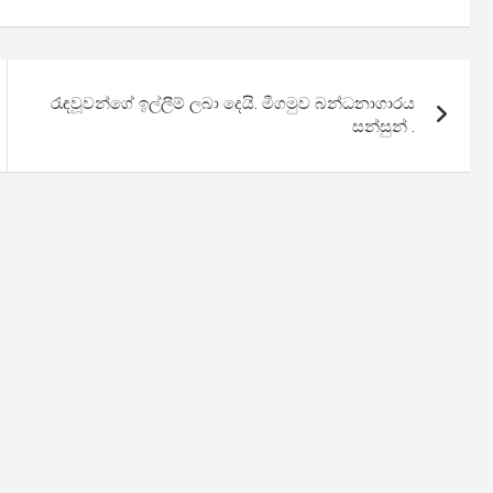
රැඳවූවන්ගේ ඉල්ලීම් ලබා දෙයි. මීගමුව බන්ධනාගාරය
සන්සුන් .