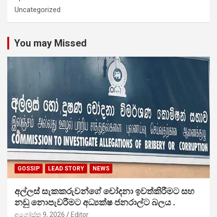
Uncategorized
You may Missed
GOSSIP
LEAD STORY
NEWS
අල්ලස් සැකකරුවන්ගේ චෝදනා ඉවත්කිරීමට සහ
නඩු නොපැවරීමට අධ්‍යක්ෂ ජනරාල්ට බලය .
අගෝස්තු 9, 2026
Editor