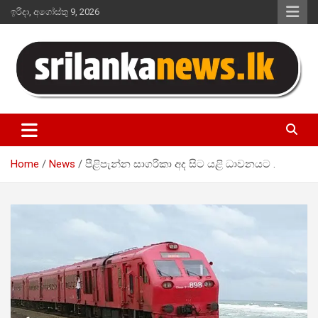
Skip
ඉරිදා, අගෝස්තු 9, 2026
to
content
Sri Lanka News
Home
News
පීළිපැන්න සාගරිකා අද සිට යළි ධාවනයට .