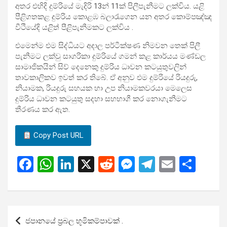
අතර එහිදි දුම්රියේ මැදිරි 13න් 11ක් පිලීපැනීමට ලක්විය. යළි
පීළිගතකළ දුම්රිය කොළඹ බලාරැගෙන යන අතර කොම්පඤ්ඤ
වීථියේදි යළිත් පීළිපැනීමකට ලක්විය .
එමෙන්ම එම සිද්ධියට අදාල පර්ටීක්ෂණ නිමවන තෙක් පිලී
පැනීමට ලක්වු සාගරිකා දුම්රියේ ගමන් කළ කාර්යය මණ්ඩල
සාමාජිකයින් සිව් දෙනෙකු දුම්රිය ධාවන කටයුතුවලින්
තාවකාලිකව ඉවත් කර තිබේ. ඒ අනුව එම දුම්රියේ රියදුරු,
නියාමක, රියදුරු සහයක හා උප නියාමකවරයා මෙලෙස
දුම්රිය ධාවන කටයුතු සදහා සහභාගී කර නොගැනීමට
තීරණය කර ඇත.
Copy Post URL
F
W
Li
X
R
M
T
E
S
a
h
n
e
es
el
m
h
ce
at
ke
d
se
e
ail
ar
b
s
dI
di
n
gr
e
ලිපි
ජපානයේ ප්‍රබල භූමිකම්පාවක් .