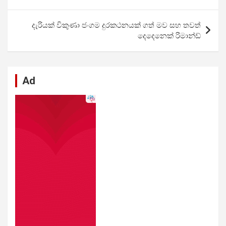
o
A
n
t
g
a
යාත්‍රණය
o
p
er
m
දැරියක් විකුණා ජංගම දුරකථනයක් ගත් මව සහ තවත්
k
p
දෙදෙනෙක් රිමාන්ඩ්
Ad