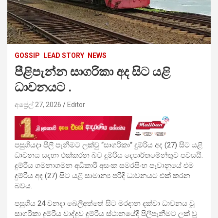
GOSSIP
LEAD STORY
NEWS
පීළිපැන්න සාගරිකා අද සිට යළි
ධාවනයට .
අප්‍රේල් 27, 2026
Editor
පසුගියදා පිලී පැනීමට ලක්වු ‘‘සාගරිකා‘‘ දුම්රිය අද (27) සිට යළි
ධාවනය සදහා එක්කරන බව දුම්රිය දෙපාර්තමේන්තුව පවසයි.
දුම්රිය ගමනාගමන අධිකාරි අසංක සමරසිංහ පැවානුයේ එම
දුම්රිය අද (27) සිට යළි සාමාන්‍ය පරිදි ධාවනයට එක් කරන
බවය.
පසුගිය 24 වනදා බෙලිඅත්තේ සිට මරදාන දක්වා ධාවනය වූ
සාගරිකා දුම්රිය වාද්දුව දුම්රිය ස්ථානයේදී පිලීපැනීමට ලක් වූ