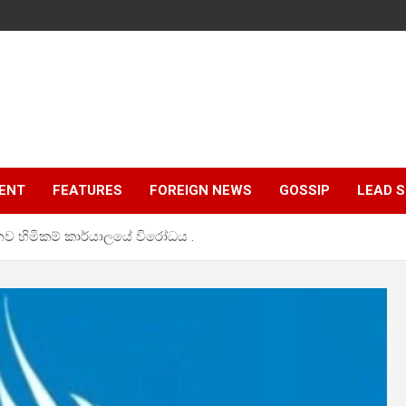
ENT
FEATURES
FOREIGN NEWS
GOSSIP
LEAD 
නව හිමිකම් කාර්යාලයේ විරෝධය .