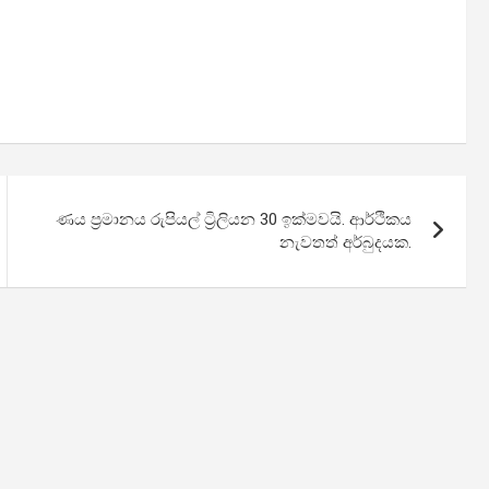
ණය ප්‍රමානය රුපියල් ට්‍රිලියන 30 ඉක්මවයි. ආර්ථිකය
නැවතත් අර්බුදයක.