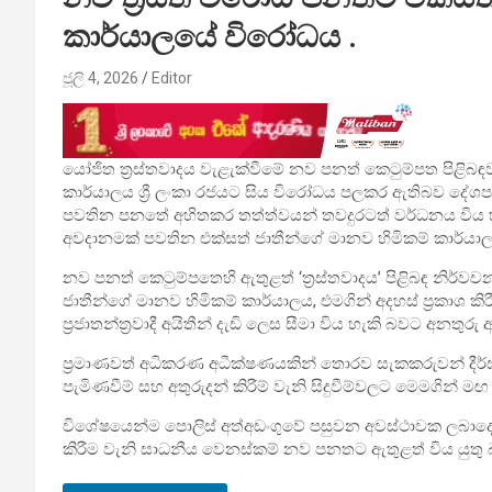
කාර්යාලයේ විරෝධය .
ජූලි 4, 2026
Editor
යෝජිත ත්‍රස්තවාදය වැළැක්වීමේ නව පනත් කෙටුම්පත පිළිබඳ
කාර්යාලය ශ්‍රී ලංකා රජයට සිය විරෝධය පලකර ඇතිබව දේශ
පවතින පනතේ අහිතකර තත්ත්වයන් තවදුරටත් වර්ධනය විය හැ
අවදානමක් පවතින එක්සත් ජාතීන්ගේ මානව හිමිකම් කාර්යාල
නව පනත් කෙටුම්පතෙහි ඇතුළත් ‘ත්‍රස්තවාදය’ පිළිබඳ නිර්වච
ජාතීන්ගේ මානව හිමිකම් කාර්යාලය, එමගින් අදහස් ප්‍රකාශ කි
ප්‍රජාතන්ත්‍රවාදී අයිතීන් දැඩි ලෙස සීමා විය හැකි බවට අනතුරු 
ප්‍රමාණවත් අධිකරණ අධීක්ෂණයකින් තොරව සැකකරුවන් දීර
පැමිණවීම් සහ අතුරුදන් කිරීම් වැනි සිදුවීම්වලට මෙමගින්
විශේෂයෙන්ම පොලිස් අත්අඩංගුවේ පසුවන අවස්ථාවක ලබාදෙන 
කිරීම වැනි සාධනීය වෙනස්කම් නව පනතට ඇතුළත් විය යුතු