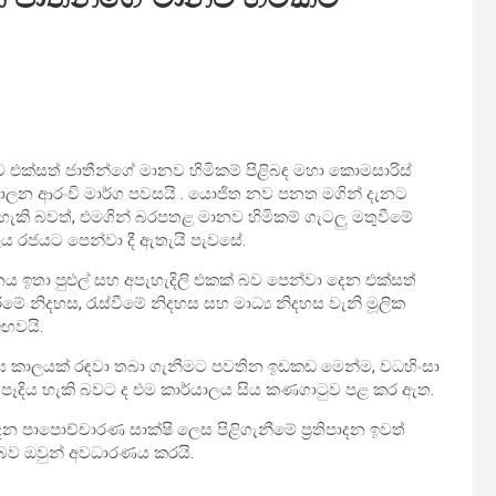
ව එක්සත් ජාතීන්ගේ මානව හිමිකම් පිළිබඳ මහා කොමසාරිස්
පාලන ආරංචි මාර්ග පවසයි . යොජිත නව පනත මගින් දැනට
කි බවත්, එමගින් බරපතළ මානව හිමිකම් ගැටලු මතුවීමේ
ය රජයට පෙන්වා දී ඇතැයි පැවසේ.
නය ඉතා පුළුල් සහ අපැහැදිලි එකක් බව පෙන්වා දෙන එක්සත්
රීමේ නිදහස, රැස්වීමේ නිදහස සහ මාධ්‍ය නිදහස වැනි මූලික
අඟවයි.
්ඝ කාලයක් රඳවා තබා ගැනීමට පවතින ඉඩකඩ මෙන්ම, වධහිංසා
 මඟ පෑදිය හැකි බවට ද එම කාර්යාලය සිය කණගාටුව පළ කර ඇත.
පාපොච්චාරණ සාක්ෂි ලෙස පිළිගැනීමේ ප්‍රතිපාදන ඉවත්
 බව ඔවුන් අවධාරණය කරයි.