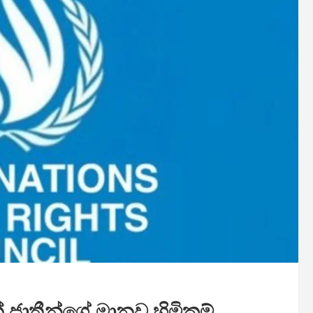
් ජාතීන්ගේ මානව හිමිකම්