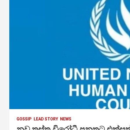
GOSSIP
LEAD STORY
NEWS
නව ත්‍රස්ත විරෝධී පනතට එක්සත