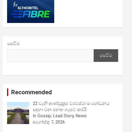
සෙවීම
සෙවීම
Recommended
22 වැනි ආණ්ඩුක්‍රම ව්‍යවස්ථා සංශෝධනය
සඳහා වන පනත ගැසට් කරයි.
In Gossip, Lead Story, News
අගෝස්තු 7, 2026