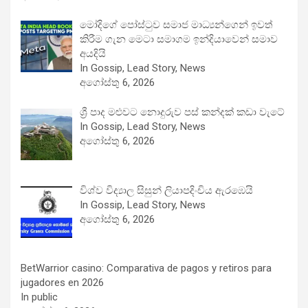
මෝදිගේ පෝස්ටුව සමාජ මාධ්‍යන්ගෙන් ඉවත්
කිරීම ගැන මෙටා සමාගම ඉන්දියාවෙන් සමාව
අයදියි
In Gossip, Lead Story, News
අගෝස්තු 6, 2026
ශ්‍රී පාද මළුවට නොදුරුව පස් කන්දක් කඩා වැටේ
In Gossip, Lead Story, News
අගෝස්තු 6, 2026
විශ්ව විද්‍යාල සිසුන් ලියාපදිංචිය ඇරඹෙයි
In Gossip, Lead Story, News
අගෝස්තු 6, 2026
BetWarrior casino: Comparativa de pagos y retiros para
jugadores en 2026
In public