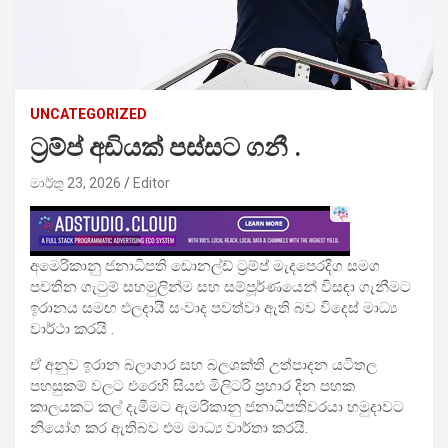
UNCATEGORIZED
ට්‍රම්ප් අඩියක් පස්සට ගනී .
මාර්තු 23, 2026
Editor
අමෙරිකානු ජනාධිපති ඩොනල්ඩ් ට්‍රම්ප් මැදපෙරදිග සමග
පවතින ගැටුම් සහමුලින්ම සහ සම්පූර්ණයෙන් විසඳා ගැනීමට
ඉරානය සමඟ ඵලදායී සංවාද පවත්වා ඇති බව විදෙස් මාධ්‍ය
වාර්ථා කරයි .
ඒ අනුව ඉරාන බලාගාර සහ බලශක්ති උත්පාදන යටිතල
පහසුකම් වලට එරෙහි සියළු මිලිටරි ප්‍රහාර දින පහක
කාලයකට කල් දැමීමට ඇමරිකානු ජනාධිපතිවරයා හමුදාවට
නියෝග කර ඇතිබව එම මාධ්‍ය වාර්තා කරයි.