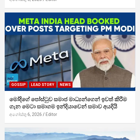
GOSSIP
LEAD STORY
NEWS
මෝදිගේ පෝස්ටුව සමාජ මාධ්‍යන්ගෙන් ඉවත් කිරීම
ගැන මෙටා සමාගම ඉන්දියාවෙන් සමාව අයදියි
අගෝස්තු 6, 2026
Editor