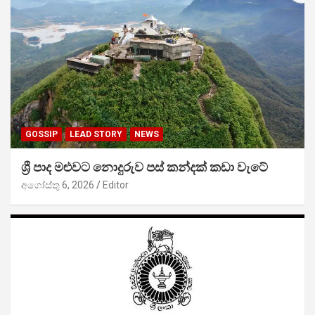
GOSSIP
LEAD STORY
NEWS
ශ්‍රී පාද මළුවට නොදුරුව පස් කන්දක් කඩා වැටේ
අගෝස්තු 6, 2026
Editor