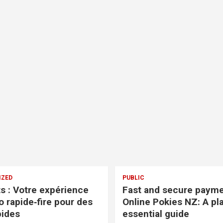
IZED
PUBLIC
ts : Votre expérience
Fast and secure payme
o rapide‑fire pour des
Online Pokies NZ: A pla
pides
essential guide