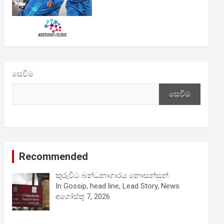
සෙවීම
සෙවීම
Recommended
කුරුවිට බන්ධනාගාරය නොසන්සුන්
In Gossip, head line, Lead Story, News
අගෝස්තු 7, 2026