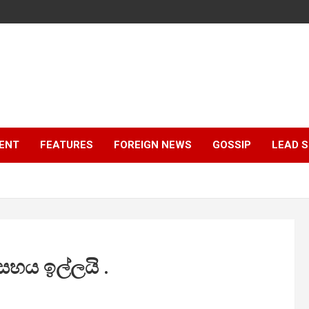
ENT
FEATURES
FOREIGN NEWS
GOSSIP
LEAD 
හය ඉල්ලයි .