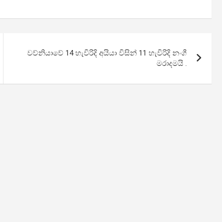
වව්නියාවේ 14 හැවිරිදි අයියා විසින් 11 හැවිරිදි නංගී
මරාදමයි .