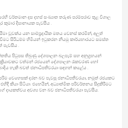
රෙහි වර්තමාන දස දහස් සංඛ්‍යාත තරුණ පරම්පරාව තුළ විශාල
 කුමාර දිසානායක පැවසීය .
ා වූවක්ය යන සාම්ප්‍රදායික මතය වෙනස් කරමින්, අලුත්
ීමට සිරිධම්ම හිමියන් ඉටුකරන නියමු කාර්යභාරයට සමස්ත
් පැවසීය .
්තතිය පිටුපස තිබුණු දේශපාලන බලපෑම් සහ අනුග්‍රහයන්
රී ක්‍රියාවකට වත්මන් රජයෙන් දේශපාලන රැකවරණ හෝ
ය හැකි බවත් ජනාධිපතිවරයා සඳහන් කළේය .
උපරිම වෙහෙසක් දරන බව පැවසූ ජනාධිපතිවරයා, නමුත් රජයකට
කියා සිටියා. එහෙයින්, අධ්‍යාත්මික පරිවර්තනය සිදුකිරීමට
ගේ දායකත්වය අවශ්‍ය වන බව ජනාධිපතිවරයා පැවසීය.