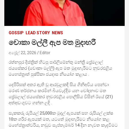
GOSSIP
LEAD STORY
NEWS
චොකා මල්ලී ඇප මත මුදාහරී
අප්‍රේල් 22, 2026
Editor
රත්නපුර දිස්ත්‍රික් හිටපු පාර්ලිමේන්තු මන්ත්‍රී ප්‍රේමලාල්
ජයසේකර (චොකා මල්ලි) ඇප මත මුදාහැරීමට නුවරඑළිය
මහෙස්ත්‍රාත් පුෂ්පිකා ජයදාස නියෝග කළාය .
දෙපිරිසක් අතර ඇති වූ ආරවුලකදී සිය ගිනිඅවිය පෙන්වා
මරණ තර්ජනය කරමින් බියවැද්දීම යන චෝදනාව මත
ප්‍රේමලාල් ජයසේකර නුවරඑළිය පොලීසිය විසින් ඊයේ (21)
අත්අඩංගුවට ගන්න ලදි .
සැකකරු රුපියල් 25,000ක මුදල් ඇපයක් සහ රුපියල් ලක්ෂ
10ක ශරීර ඇපයක් මත, යටතේ මුදාහැරීමට නියෝග කළ
මහේස්ත්‍රාත්වරිය, නඩුව සැප්තැම්බර් 14 දින නැවත කැඳවීමට