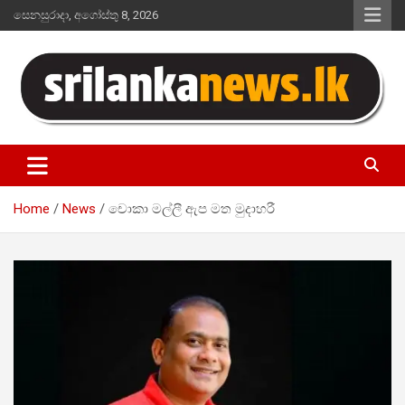
Skip
සෙනසුරාදා, අගෝස්තු 8, 2026
to
content
Sri Lanka News
Home
News
චොකා මල්ලී ඇප මත මුදාහරී