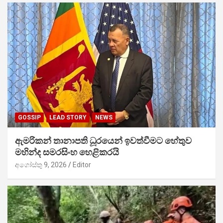
GOSSIP
LEAD STORY
NEWS
ඇමරිකන් තානාපති ධූරයෙන් ඉවත්වීමට හේතුව
මහින්ද සමරසිංහ හෙළිකරයි
අගෝස්තු 9, 2026
Editor