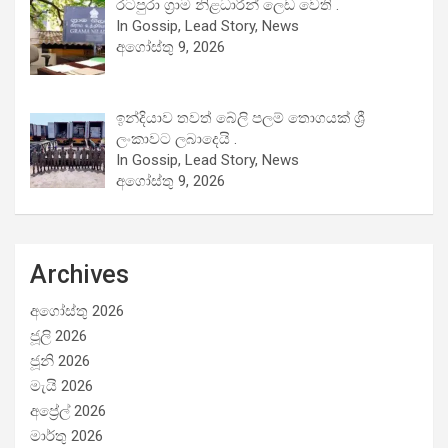
රටපුරා ග්‍රාම නිළධාරීන් ලෙඩ වෙති .
In Gossip, Lead Story, News
අගෝස්තු 9, 2026
ඉන්දියාව තවත් බේලි පලම් තොගයක් ශ්‍රී
ලංකාවට ලබාදෙයි .
In Gossip, Lead Story, News
අගෝස්තු 9, 2026
Archives
අගෝස්තු 2026
ජූලි 2026
ජූනි 2026
මැයි 2026
අප්‍රේල් 2026
මාර්තු 2026