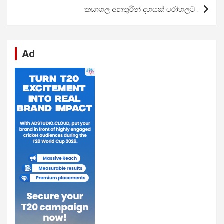
k
p
කසාගල අනතුරින් දහයක් රෝහලට .
Ad