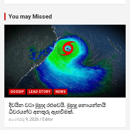
You may Missed
GOSSIP
LEAD STORY
NEWS
දිවයින වටා මුහුද රළුවෙයි. මුහුදු නොයන්නයි
ධීවරයන්ට අනතුරු ඇඟවීමක්.
අගෝස්තු 9, 2026
Editor