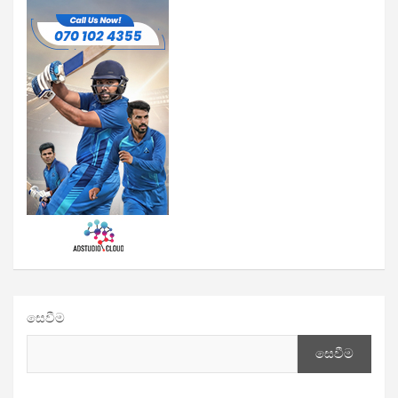
සෙවීම
සෙවීම