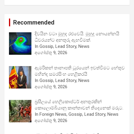
Recommended
දිවයින වටා මුහුද රළුවෙයි. මුහුදු නොයන්නයි
ධීවරයන්ට අනතුරු ඇඟවීමක්.
In Gossip, Lead Story, News
අගෝස්තු 9, 2026
ඇමරිකන් තානාපති ධූරයෙන් ඉවත්වීමට හේතුව
මහින්ද සමරසිංහ හෙළිකරයි
In Gossip, Lead Story, News
අගෝස්තු 9, 2026
බ්‍රසීලයේ හෙලිකොප්ටර් අනතුරකින්
කොලොම්බියානු කාන්තාවන් තිදෙනෙක් මරුට.
In Foreign News, Gossip, Lead Story, News
අගෝස්තු 9, 2026