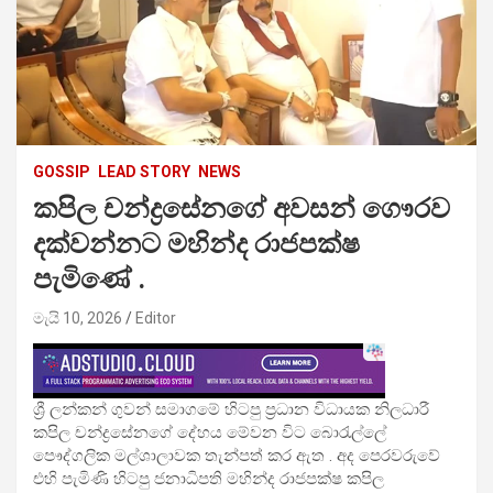
GOSSIP
LEAD STORY
NEWS
කපිල චන්ද්‍රසේනගේ අවසන් ගෞරව
දක්වන්නට මහින්ද රාජපක්ෂ
පැමිණේ .
මැයි 10, 2026
Editor
ශ්‍රී ලන්කන් ගුවන් සමාගමේ හිටපු ප්‍රධාන විධායක නිලධාරී
කපිල චන්ද්‍රසේනගේ දේහය මේවන විට බොරැල්ලේ
පෞද්ගලික මල්ශාලාවක තැන්පත් කර ඇත . අද පෙරවරුවේ
එහි පැමිණි හිටපු ජනාධිපති මහින්ද රාජපක්ෂ කපිල