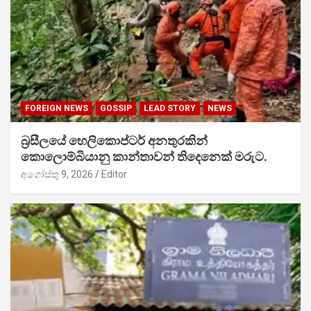
FOREIGN NEWS
GOSSIP
LEAD STORY
NEWS
බ්‍රසීලයේ හෙලිකොප්ටර් අනතුරකින්
කොලොම්බියානු කාන්තාවන් තිදෙනෙක් මරුට.
අගෝස්තු 9, 2026
Editor