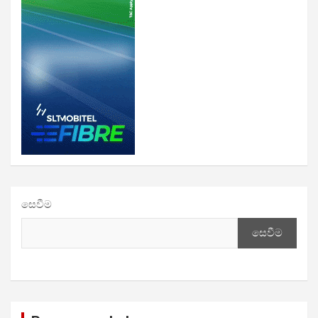
සෙවීම
සෙවීම