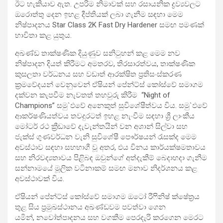
ඊට හැකියාව ඇත. උපරිම නිමාවක් සහ රසායනික ද්‍රව්‍යවලට
ඔරොත්තු දෙන ඉහළ දීප්තියක් ලබා ගැනීම සඳහා මෙම
නිෂ්පාදනය Star Class 2K Fast Dry Hardener සමඟ පමණක්
භාවිතා කළ යුතුය.
අඛණ්ඩ තාක්ෂණික දියුණුව සනිටුහන් කළ මෙම නව
නිෂ්පාදන දියත් කිරීමට අමතරව, තිරසාරත්වය, තාක්ෂණික
කුසලතා වර්ධනය සහ වඩාත් ආරක්ෂිත ප්‍රතිසංස්කරණ
ක්‍රමවේදයන් වෙනුවෙන් ඒෂියන් පේන්ට්ස් කෝස්වේ සමාගම
දක්වන කැපවීම නැවතත් තහවුරු කිරීම “Night of
Champions” සමු`ඵවේ අනෙකුත් සුවිශේෂීත්වය විය. සමු`ඵවේ
ආකර්ෂණියත්වය තවදුරටත් ඉහළ නැංවීම සඳහා ශ්‍රී ලාංකීය
මෝටර් රථ ක්‍රීඩාවේ දැවැන්තයින් වන අශාන් සිල්වා සහ
ජැක්ස් ගුණවර්ධන වැනි සුවිශේෂී පෞර්ෂයන් රැසක්ද මෙම
අවස්ථාව සඳහා සහභාගී වූ අතර, එය විනය කාර්යක්ෂමතාවය
සහ නිරවද්‍යතාවය පිළිබඳ ඔවුන්ගේ අත්දැකීම් බෙදාහදා ගැනීම
සන්නාමයේ මූලික වටිනාකම් සමඟ මනාව නිදර්ශනය කළ
අවස්ථාවක් විය.
ඒෂියන් පේන්ට්ස් කෝස්වේ සමාගම ඔටෝ රීෆිනිෂ් ක්ෂේත්‍රය
තුළ සිය ප්‍රමුඛස්ථානය අඛණ්ඩවම පවත්වා ගෙන
යමින්, නවෝත්පාදනය සහ වගකීම පෙරදැරි කරගෙන මෙරට