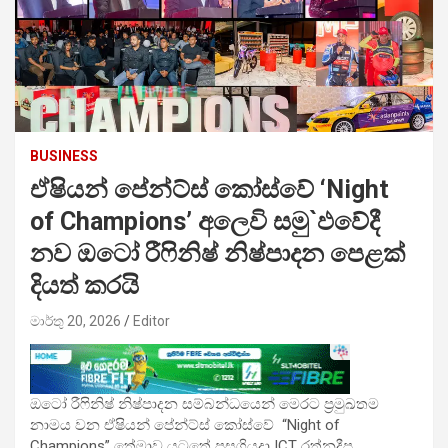
BUSINESS
ඒෂියන් පේන්ට්ස් කෝස්වේ ‘Night
of Champions’ අලෙවි සමු`ඵවේදී
නව ඔටෝ රීෆිනිෂ් නිෂ්පාදන පෙළක්
දියත් කරයි
මාර්තු 20, 2026
Editor
ඔටෝ රීෆිනිෂ් නිෂ්පාදන සම්බන්ධයෙන් මෙරට ප්‍රමුඛතම
නාමය වන ඒෂියන් පේන්ට්ස් කෝස්වේ “Night of
Champions” තේමාව යටතේ පසුගියදා ICT රත්නදීප