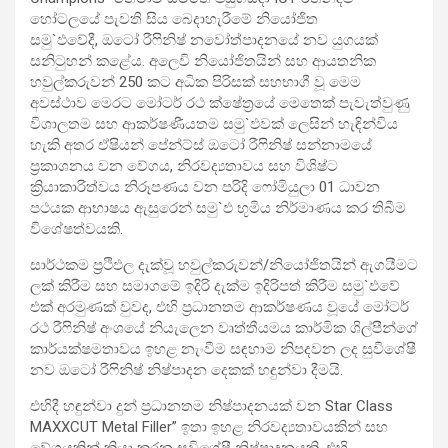
හෝටලයේ පැවති සිය බෙදාහැරීමේ නියෝජිත
සමු`ඵවේදී, ඔටෝ රීෆිනිෂ් නවෝත්පාදනයේ නව යුගයක්
සනිටුහන් කළේය. අලෙවි නියෝජිතයින් සහ ආයතනික
හවුල්කරුවන් 250 කට අධික පිරිසක් සහභාගී වූ මෙම
අවස්ථාව මෙරට මෝටර් රථ ක්ෂේත්‍රයේ මෙතෙක් පැවැත්වුණු
විශාලතම සහ ආකර්ෂණීයතම සමු`ඵවක් ලෙසින් හැඳින්විය
හැකි අතර ඒෂියන් පේන්ට්ස් ඔටෝ රීෆිනිෂ් සන්නාමයේ
ප්‍රකාශනය වන වේගය, නිරවද්‍යතාවය සහ විශිෂ්ට
ක්‍රියාකාරිත්වය නිරූපණය වන පරිදි ෆෝමියුලා 01 ධාවන
පථයක ආභාෂය ඇසුරෙන් සමු`ඵ භූමිය නිර්මාණය කර තිබීම
විශේෂත්වයකි.
සාර්ථකම ප්‍රථිඵල දැක්වූ හවුල්කරුවන්/නියෝජිතයින් ඇගයීමට
ලක් කිරීම සහ සමාගමේ ඉදිරි දැක්ම ඉදිරිපත් කිරීම සමු`ඵවේ
එක් අරමුණක් වුවද, එහි ප්‍රධානතම ආකර්ෂණය වූයේ මෝටර්
රථ රීෆිනිෂ් අංශයේ නියැලෙන වෘත්තීයමය කාර්මික ශිල්පීන්ගේ
කාර්යක්ෂමතාවය ඉහළ නැංවීම සඳහාම නිපදවන ලද සුවිශේෂී
නව ඔටෝ රීෆිනිෂ් නිෂ්පාදන දෙකක් හඳුන්වා දීමයි.
එහිදී හඳුන්වා දුන් ප්‍රධානතම නිෂ්පාදනයක් වන Star Class
MAXXCUT Metal Filler” ඉතා ඉහළ නිරවද්‍යතාවයකින් සහ