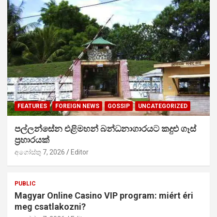
FEATURES
FOREIGN NEWS
GOSSIP
UNCATEGORIZED
පල්ලන්සේන එළිමහන් බන්ධනාගාරයට කදුළු ගෑස්
ප්‍රහාරයක්
අගෝස්තු 7, 2026
Editor
PUBLIC
Magyar Online Casino VIP program: miért éri
meg csatlakozni?