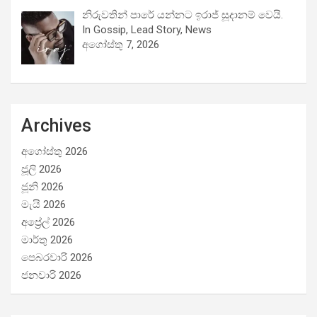
නිරුවතින් පාරේ යන්නට ඉරාජ් සූදානම් වෙයි.
In Gossip, Lead Story, News
අගෝස්තු 7, 2026
Archives
අගෝස්තු 2026
ජූලි 2026
ජූනි 2026
මැයි 2026
අප්‍රේල් 2026
මාර්තු 2026
පෙබරවාරි 2026
ජනවාරි 2026