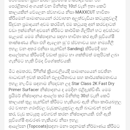
වේගයකින් ක්‍රියා කරන සුවිශේෂී නිෂ්පාදනයකි. එහි
පෙරළිකාර අංගයක් වන මිනිත්තු 10ක් වැනි ඉතා කෙටි
කාලයකින් වේලෙන ස්වභාවය නිසා MAXXCUT භාවිතා
කිරීමෙන් සාමාන්‍යයෙන් රථවාහන අලුත්වැඩියා කටයුතුවලදී
සිදුවන ප්‍රමාදයන් අවම කරමින්, එම කටුයතු අන් කරවදාටත්
වඩා ඉක්මනින් අවසන් කිරීමට කාර්මික ශිල්පීන් හට අවස්ථාව
සැලසේ. මෙම නිෂ්පාදනය සඳහා භාවිතා කර ඇති සුවිශේෂී
තාක්ෂණය නිසා එහි ඇලෙන සු`ඵ ස්වභාවය සහ නම්‍යශීලී
ඉහළ වන අතර එනිසා සෑන්ඩින් Sanding) කිරීමේදී සහ
ආලේපනය කිරීමේදී වඩාත් සුමට හා ශක්තිමත් මතුපිටක් ලබා
ගැනීමට හැකි වීමද විශේෂත්වයකි.
මීට අමතරව, රීෆිනිෂ් ක්‍රියාවලියේදී සාමාන්‍යයෙන් පවතින
බාධාවන් ඉවත් කරමින් ඵලදායිතාවය සහ කාර්යක්ෂමතාවය
ඉහළ නැංවීම සඳහාම නිපදවන ලද Star Class 2K Fast Dry
Primer Surfacer නිෂ්පාදනය ද මෙදින එළිදැක්විණි. මෙම
ප්‍රයිමර් නිෂ්පාදනය ආලේප කර මිනිත්තු 30ක් වැනි කෙටි
කාලයක් තුළ සෑන්ඩින් කිරීමට හැකියාව ඇති නිසා කාර්යබහුල
රථ වාහන ගරාජ්වල වැඩකටයුතුවල ඇති බාධාවන් ඉවත්
කර, වැඩ කටයුතු වේගවත් කරන නිෂ්පාදනයකි. එහි ඇති
සුවිශේෂී ආවරණ හැකියාව නිසා ඉහළ
ආලේපන (Topcoats)සඳහා මනා පදනමක් නිර්මාණය කිරීමට