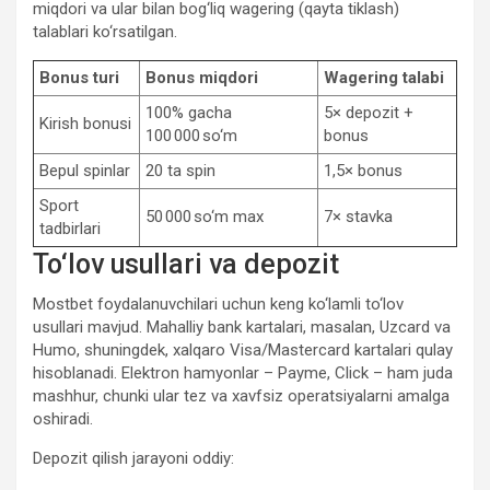
miqdori va ular bilan bog‘liq wagering (qayta tiklash)
talablari ko‘rsatilgan.
Bonus turi
Bonus miqdori
Wagering talabi
100% gacha
5× depozit +
Kirish bonusi
100 000 so‘m
bonus
Bepul spinlar
20 ta spin
1,5× bonus
Sport
50 000 so‘m max
7× stavka
tadbirlari
To‘lov usullari va depozit
Mostbet foydalanuvchilari uchun keng ko‘lamli to‘lov
usullari mavjud. Mahalliy bank kartalari, masalan, Uzcard va
Humo, shuningdek, xalqaro Visa/Mastercard kartalari qulay
hisoblanadi. Elektron hamyonlar – Payme, Click – ham juda
mashhur, chunki ular tez va xavfsiz operatsiyalarni amalga
oshiradi.
Depozit qilish jarayoni oddiy: