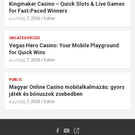
Kingmaker Casino – Quick Slots & Live Games
for Fast‑Paced Winners
අගෝස්තු 7, 2026
Editor
UNCATEGORIZED
Vegas Hero Casino: Your Mobile Playground
for Quick Wins
අගෝස්තු 7, 2026
Editor
PUBLIC
Magyar Online Casino mobilalkalmazás: gyors
játék és bónuszok zsebedben
අගෝස්තු 7, 2026
Editor