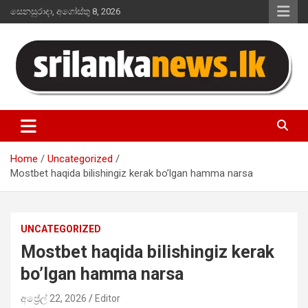
Skip
සෙනසුරාදා, අගෝස්තු 8, 2026
to
content
Sri Lanka News
Home
Uncategorized
Mostbet haqida bilishingiz kerak bo’lgan hamma narsa
UNCATEGORIZED
Mostbet haqida bilishingiz kerak
bo’lgan hamma narsa
අප්‍රේල් 22, 2026
Editor