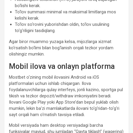
bo‘lishi kerak.
To‘lov summasi minimal va maksimal limitlarga mos
kelishi kerak.
To‘lov so‘rovini yuborishdan oldin, to‘lov usulining
to‘g‘riligini tasdiqlang.
Agar biror muammo yuzaga kelsa, mijozlarga xizmat
ko‘rsatish bo‘limi bilan bog‘lanish orqali tezkor yordam
olishingiz mumkin.
Mobil ilova va onlayn platforma
Mostbet o‘zining mobil ilovasini Android va iOS
platformalari uchun ishlab chiqargan. Ilova
foydalanuvchilarga qulay interfeys, jonli kazino, sportga pul
tikish va tezkor depozit/withdraw imkoniyatini beradi.
Ilovani Google Play yoki App Store’dan bepul yuklab olish
mumkin, lekin ba’zi mamlakatlarda ilovani to‘g‘ridan-to‘g‘ri
sayt orqali ham o‘rnatish tavsiya etiladi.
Mobil versiyada ham desktop versiyadagi barcha
funksiyalar mavjud, shu jumladan “Qayta tiklash” (wagering)