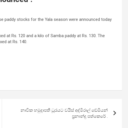
ase paddy stocks for the Yala season were announced today
xed at Rs. 120 and a kilo of Samba paddy at Rs. 130. The
xed at Rs. 140.
නාවික හමුදාපති ධූරයට වයිස් අද්මිරාල් ඩේමියන්
ප්‍රනාන්දු පත්කෙරේ .