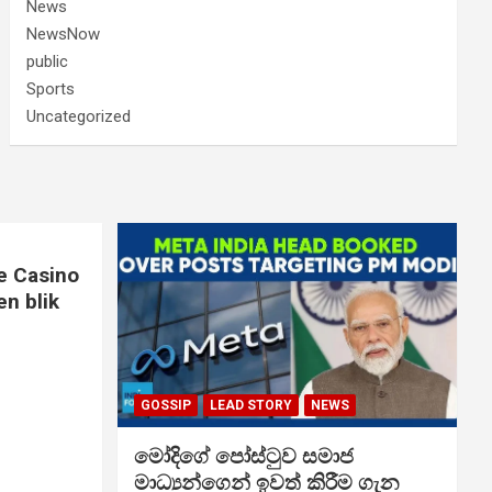
News
NewsNow
public
Sports
Uncategorized
e Casino
n blik
GOSSIP
LEAD STORY
NEWS
මෝදිගේ පෝස්ටුව සමාජ
මාධ්‍යන්ගෙන් ඉවත් කිරීම ගැන