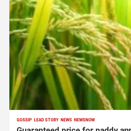
GOSSIP
LEAD STORY
NEWS
NEWSNOW
Guaranteed price for paddy an