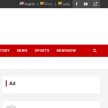
English
සිංහල
தமிழ்
STORY
NEWS
SPORTS
NEWSNOW
Ad
සෙවීම