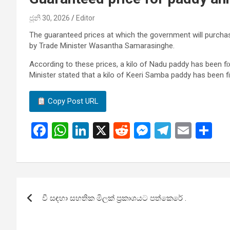
ජූනි 30, 2026
Editor
The guaranteed prices at which the government will purch
by Trade Minister Wasantha Samarasinghe.
According to these prices, a kilo of Nadu paddy has been fi
Minister stated that a kilo of Keeri Samba paddy has been fi
Copy Post URL
F
W
Li
X
R
M
T
E
S
a
h
n
e
es
el
m
h
ce
at
ke
d
se
e
ail
ar
b
s
dI
di
n
gr
e
ලිපි
o
A
n
t
g
a
වී සඳහා සහතික මිලක් ප්‍රකාශයට පත්කෙරේ .
යාත්‍රණය
o
p
er
m
k
p