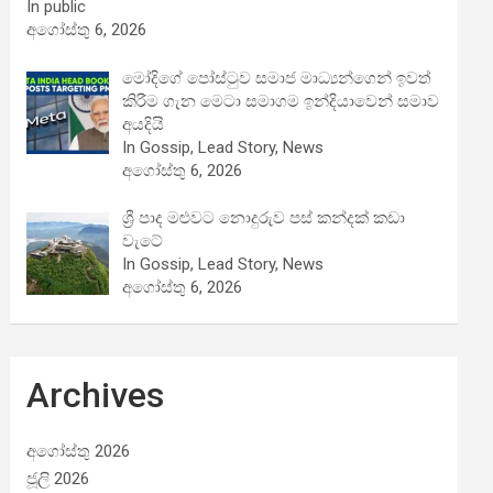
In public
අගෝස්තු 6, 2026
මෝදිගේ පෝස්ටුව සමාජ මාධ්‍යන්ගෙන් ඉවත්
කිරීම ගැන මෙටා සමාගම ඉන්දියාවෙන් සමාව
අයදියි
In Gossip, Lead Story, News
අගෝස්තු 6, 2026
ශ්‍රී පාද මළුවට නොදුරුව පස් කන්දක් කඩා
වැටේ
In Gossip, Lead Story, News
අගෝස්තු 6, 2026
Archives
අගෝස්තු 2026
ජූලි 2026