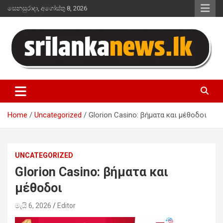
Skip
සෙනසුරාදා, අගෝස්තු 8, 2026
to
content
Sri Lanka News
Home
Uncategorized
Glorion Casino: βήματα και μέθοδοι
UNCATEGORIZED
Glorion Casino: βήματα και
μέθοδοι
මැයි 6, 2026
Editor