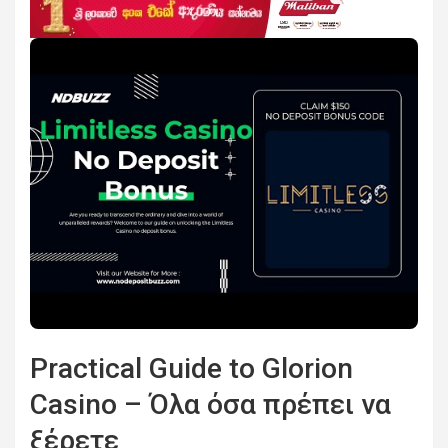
Practical Guide to Glorion
Casino – Όλα όσα πρέπει να
ξέρετε