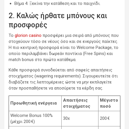
Βήμα 4: Ξεκίνα την κατάθεση και το παιχνίδι.
2. Καλώς ήρθατε μπόνους και
προσφορές
Το
glorion casino
προσφέρει μια σειρά από μπόνους που
στοχεύουν τόσο σε νέους όσο και σε ενεργούς παίκτες.
Η πιο κεντρική προσφορά είναι το Welcome Package, το
οποίο περιλαμβάνει δωρεάν ποντίκια (Free Spins) και
match bonus στο πρώτο κατάθεμα.
Κάθε προσφορά συνοδεύεται από σαφείς απαιτήσεις
στοιχήματος (wagering requirements). Σιγουρευτείτε ότι
διαβάζετε τις λεπτομέρειες ώστε να μην εκπλαγείτε
όταν προσπαθήσετε να αποσύρετε τα κέρδη σας.
Απαιτήσεις
Μέγιστο
Προωθητική ενέργεια
στοιχήματος
ποσό
Welcome Bonus 100%
30x
200 €
(μέχρι 200 €)