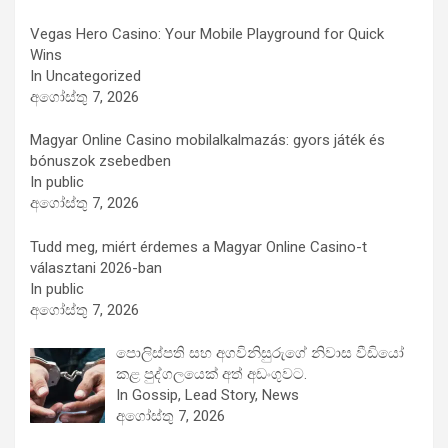
Vegas Hero Casino: Your Mobile Playground for Quick
Wins
In Uncategorized
අගෝස්තු 7, 2026
Magyar Online Casino mobilalkalmazás: gyors játék és
bónuszok zsebedben
In public
අගෝස්තු 7, 2026
Tudd meg, miért érdemes a Magyar Online Casino-t
választani 2026-ban
In public
අගෝස්තු 7, 2026
පොලිස්පති සහ අගවිනිසුරුගේ නිවාස වීඩියෝ
කළ පුද්ගලයෙක් අත් අඩංගුවට.
In Gossip, Lead Story, News
අගෝස්තු 7, 2026