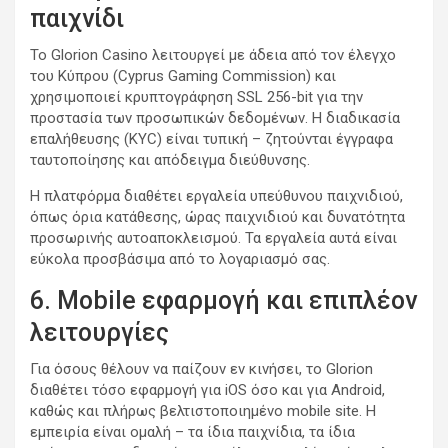
παιχνίδι
Το Glorion Casino λειτουργεί με άδεια από τον έλεγχο
του Κύπρου (Cyprus Gaming Commission) και
χρησιμοποιεί κρυπτογράφηση SSL 256-bit για την
προστασία των προσωπικών δεδομένων. Η διαδικασία
επαλήθευσης (KYC) είναι τυπική – ζητούνται έγγραφα
ταυτοποίησης και απόδειγμα διεύθυνσης.
Η πλατφόρμα διαθέτει εργαλεία υπεύθυνου παιχνιδιού,
όπως όρια κατάθεσης, ώρας παιχνιδιού και δυνατότητα
προσωρινής αυτοαποκλεισμού. Τα εργαλεία αυτά είναι
εύκολα προσβάσιμα από το λογαριασμό σας.
6. Mobile εφαρμογή και επιπλέον
λειτουργίες
Για όσους θέλουν να παίζουν εν κινήσει, το Glorion
διαθέτει τόσο εφαρμογή για iOS όσο και για Android,
καθώς και πλήρως βελτιστοποιημένο mobile site. Η
εμπειρία είναι ομαλή – τα ίδια παιχνίδια, τα ίδια