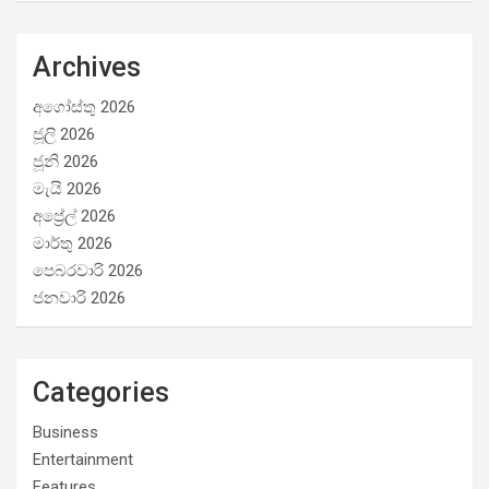
Archives
අගෝස්තු 2026
ජූලි 2026
ජූනි 2026
මැයි 2026
අප්‍රේල් 2026
මාර්තු 2026
පෙබරවාරි 2026
ජනවාරි 2026
Categories
Business
Entertainment
Features