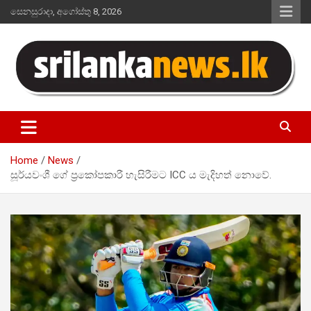
Skip
සෙනසුරාදා, අගෝස්තු 8, 2026
to
content
Sri Lanka News
Home
News
සූර්යවංශී ගේ ප්‍රකෝපකාරී හැසිරීමට ICC ය මැදිහත් නොවේ.