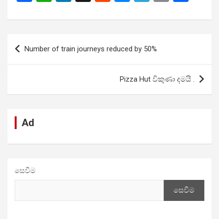
a
h
n
e
es
el
m
h
ce
at
ke
d
se
e
ail
ar
b
s
dI
di
n
gr
e
ලිපි
Number of train journeys reduced by 50%
o
A
n
t
g
a
යාත්‍රණය
o
p
er
m
Pizza Hut විකුණා දමයි .
k
p
Ad
සෙවීම
සෙවීම