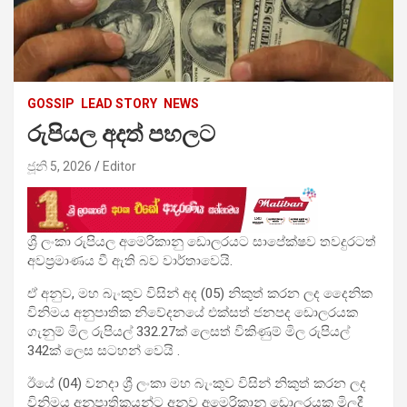
GOSSIP
LEAD STORY
NEWS
රුපියල අදත් පහලට
ජූනි 5, 2026
Editor
ශ්‍රී ලංකා රුපියල අමෙරිකානු ඩොලරයට සාපේක්ෂව තවදුරටත්
අවප්‍රමාණය වී ඇති බව වාර්තාවෙයි.
ඒ අනුව, මහ බැංකුව විසින් අද (05) නිකුත් කරන ලද දෛනික
විනිමය අනුපාතික නිවේදනයේ එක්සත් ජනපද ඩොලරයක
ගැනුම් මිල රුපියල් 332.27ක් ලෙසත් විකිණුම් මිල රුපියල්
342ක් ලෙස සටහන් වෙයි .
ඊයේ (04) වනදා ශ්‍රී ලංකා මහ බැංකුව විසින් නිකුත් කරන ලද
විනිමය අනුපාතිකයන්ට අනුව අමෙරිකානු ඩොලරයක මිලදී