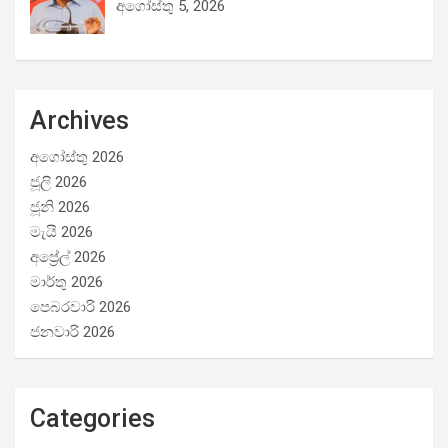
අගෝස්තු 5, 2026
Archives
අගෝස්තු 2026
ජූලි 2026
ජූනි 2026
මැයි 2026
අප්‍රේල් 2026
මාර්තු 2026
පෙබරවාරි 2026
ජනවාරි 2026
Categories