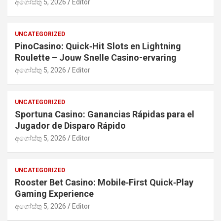
අගෝස්තු 5, 2026
Editor
UNCATEGORIZED
PinoCasino: Quick‑Hit Slots en Lightning
Roulette – Jouw Snelle Casino-ervaring
අගෝස්තු 5, 2026
Editor
UNCATEGORIZED
Sportuna Casino: Ganancias Rápidas para el
Jugador de Disparo Rápido
අගෝස්තු 5, 2026
Editor
UNCATEGORIZED
Rooster Bet Casino: Mobile‑First Quick‑Play
Gaming Experience
අගෝස්තු 5, 2026
Editor