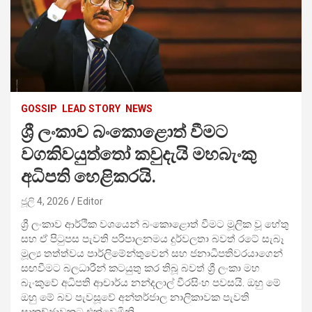
GOSSIP
LEAD STORY
NEWS
ශ්‍රී ලංකාව බංකොළොත් වීමට
වගකිවයුත්තෝ කවුදැයි මහබැංකු
අධිපති හෙළිකරයි.
ජූලි 4, 2026
Editor
ශ්‍රී ලංකාව ආර්ථික වශයෙන් බංකොළොත් වීමට මූලික වූ හේතු
සහ ඒ පිටුපස පැවති පරිපාලනමය දුර්වලතා බවත් රටේ සැබෑ
මූල්‍ය තත්ත්වය පාර්ලිමේන්තුවෙන් සහ ජනාධිපතිවරයාගෙන්
සඟවීමට බලධාරීන් කටයුතු කර තිබූ බවත් ශ්‍රී ලංකා මහ
බැංකුවේ අධිපති ආචාර්ය නන්දලාල් වීරසිංහ පවසයි. ඔහු මේ
ඔහු මේ බව පැවසූවේ අන්තර්ජාල නාලිකාවක පැවති