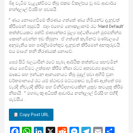
බිඳ වැටීම වැළැක්වීමට තිබූ එකම විකල්පය වූ බව ආචාර්ය
නන්දලාල් වීරසිංහ පවසයි .
” ණය නොගෙවීමේ තීරණය ගත්තේ ණය හිමියන්ට දැනුවත්
කිරීමෙන් පසුවයි . එදා එහෙම නොකළානම් රට ‘Hard Default’
තත්ත්වයකට පත්වී ජාත්‍යන්තර මූල්‍ය පද්ධතියෙන් මුළුමනින්ම
කොන් වෙන්න ඉඩ තිබූනා . ඒ ගත්තේ කැබිනට් මණ්ඩලයේ
අනුමැතිය සහ පාර්ලිමේන්තුව දැනුවත් කිරීමෙන් අනතුරුවයි .
එය මාගේ තනි තීරණයක් නොවේ.
පෙර සිටි බලධාරීන් රටේ සැබෑ ආර්ථික තත්ත්වය සඟවමින්
ණය ගෙවීමට උත්සාහ කිරීම නිසා රටට අත්‍යවශ්‍ය ආහාර,
ඖෂධ සහ ඉන්ධන ආනයනයට තිබූ මුදල් පවා අහිමි වුන.
වර්තමානයේ රට යම් ස්ථාවර මට්ටමකට පැමිණ ඇත්තේ එම
වැරදි නිවැරදි කිරීම සහ විනිවිදභාවයකින් යුතුව කටයුතු කිරීම
නිසායි . ” මහබැංකු අධිපති ආචාර්ය නන්දලාල් වීරසිංහ එහිදී
පැවසීය .
Copy Post URL
F
W
Li
X
R
M
T
E
S