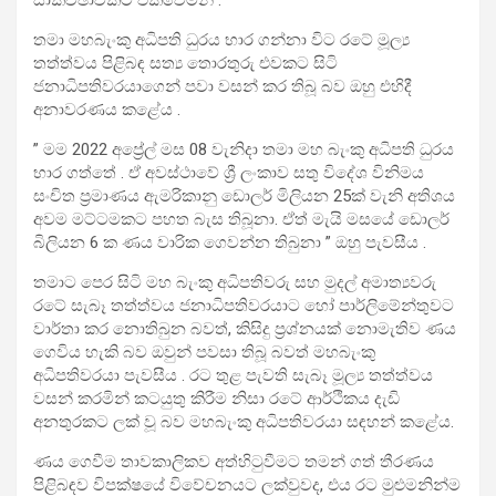
සාකච්ඡාවකට එක්වෙමිනි .
තමා මහබැංකු අධිපති ධුරය භාර ගන්නා විට රටේ මූල්‍ය
තත්ත්වය පිළිබඳ සත්‍ය තොරතුරු එවකට සිටි
ජනාධිපතිවරයාගෙන් පවා වසන් කර තිබූ බව ඔහු එහිදී
අනාවරණය කළේය .
” මම 2022 අප්‍රේල් මස 08 වැනිදා තමා මහ බැංකු අධිපති ධුරය
භාර ගත්තේ . ඒ අවස්ථාවේ ශ්‍රී ලංකාව සතු විදේශ විනිමය
සංචිත ප්‍රමාණය ඇමරිකානු ඩොලර් මිලියන 25ක් වැනි අතිශය
අවම මට්ටමකට පහත බැස තිබූනා. ඒත් මැයි මසයේ ඩොලර්
බිලියන 6 ක ණය වාරික ගෙවන්න තිබුනා ” ඔහු පැවසීය .
තමාට පෙර සිටි මහ බැංකු අධිපතිවරු සහ මුදල් අමාත්‍යවරු
රටේ සැබෑ තත්ත්වය ජනාධිපතිවරයාට හෝ පාර්ලිමේන්තුවට
වාර්තා කර නොතිබුන බවත්, කිසිදු ප්‍රශ්නයක් නොමැතිව ණය
ගෙවිය හැකි බව ඔවුන් පවසා තිබූ බවත් මහබැංකු
අධිපතිවරයා පැවසීය . රට තුළ පැවති සැබෑ මූල්‍ය තත්ත්වය
වසන් කරමින් කටයුතු කිරීම නිසා රටේ ආර්ථිකය දැඩි
අනතුරකට ලක් වූ බව මහබැංකු අධිපතිවරයා සඳහන් කළේය.
ණය ගෙවීම තාවකාලිකව අත්හිටුවීමට තමන් ගත් තීරණය
පිළිබඳව විපක්ෂයේ විවේචනයට ලක්වුවද, එය රට මුළුමනින්ම