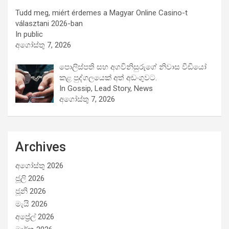
Tudd meg, miért érdemes a Magyar Online Casino-t
választani 2026-ban
In public
අගෝස්තු 7, 2026
පොලිස්පති සහ අගවිනිසුරුගේ නිවාස වීඩියෝ
කළ පුද්ගලයෙක් අත් අඩංගුවට.
In Gossip, Lead Story, News
අගෝස්තු 7, 2026
Archives
අගෝස්තු 2026
ජූලි 2026
ජූනි 2026
මැයි 2026
අප්‍රේල් 2026