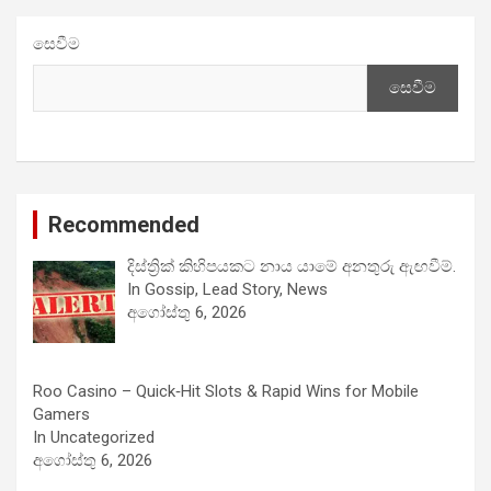
සෙවීම
සෙවීම
Recommended
දිස්ත්‍රික් කිහිපයකට නාය යාමේ අනතුරු ඇඟවීම්.
In Gossip, Lead Story, News
අගෝස්තු 6, 2026
Roo Casino – Quick‑Hit Slots & Rapid Wins for Mobile
Gamers
In Uncategorized
අගෝස්තු 6, 2026