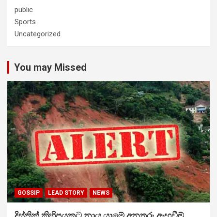
public
Sports
Uncategorized
You may Missed
GOSSIP
LEAD STORY
NEWS
දිස්ත්‍රික් කිහිපයකට නාය යාමේ අනතුරු ඇඟවීම්.