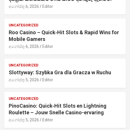
අගෝස්තු 6, 2026
Editor
UNCATEGORIZED
Roo Casino – Quick‑Hit Slots & Rapid Wins for
Mobile Gamers
අගෝස්තු 6, 2026
Editor
UNCATEGORIZED
Slottyway: Szybka Gra dla Gracza w Ruchu
අගෝස්තු 5, 2026
Editor
UNCATEGORIZED
PinoCasino: Quick‑Hit Slots en Lightning
Roulette – Jouw Snelle Casino-ervaring
අගෝස්තු 5, 2026
Editor