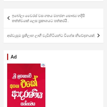
ce
at
ke
d
se
e
ail
ar
b
s
dI
di
n
gr
e
ලිපි
ඉබෝලා වෛරස් වසංගතය මහජන සෞඛ්‍ය හදිසි
o
A
n
t
g
a
යාත්‍රණය
තත්ත්වයක් ලෙස ප්‍රකාශයට පත්කරයි .
o
p
er
m
k
p
අස්වැසුම ප්‍රතිලාභ ලාභී වැඩිහිටියන්ට විශේෂ නිවේදනයක්.
Ad