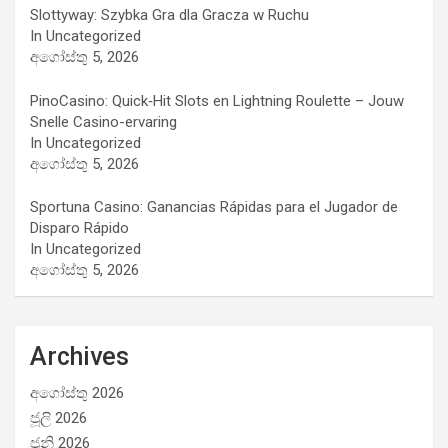
Slottyway: Szybka Gra dla Gracza w Ruchu
In Uncategorized
අගෝස්තු 5, 2026
PinoCasino: Quick‑Hit Slots en Lightning Roulette – Jouw
Snelle Casino-ervaring
In Uncategorized
අගෝස්තු 5, 2026
Sportuna Casino: Ganancias Rápidas para el Jugador de
Disparo Rápido
In Uncategorized
අගෝස්තු 5, 2026
Archives
අගෝස්තු 2026
ජූලි 2026
ජූනි 2026