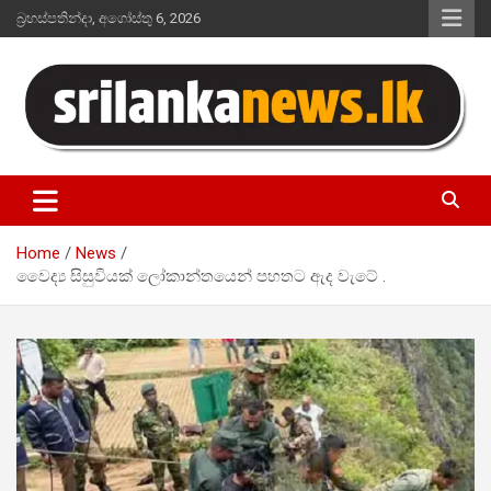
Skip
බ්‍රහස්පතින්දා, අගෝස්තු 6, 2026
to
content
Sri Lanka News
Home
News
වෛද්‍ය සිසුවියක් ලෝකාන්තයෙන් පහතට ඇද වැටේ .