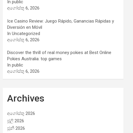
In public
අගෝස්තු 6, 2026
Ice Casino Review: Juego Rápido, Ganancias Rápidas y
Diversión en Móvil
In Uncategorized
අගෝස්තු 6, 2026
Discover the thrill of real money pokies at Best Online
Pokies Australia: top games
In public
අගෝස්තු 6, 2026
Archives
අගෝස්තු 2026
ජූලි 2026
ජූනි 2026