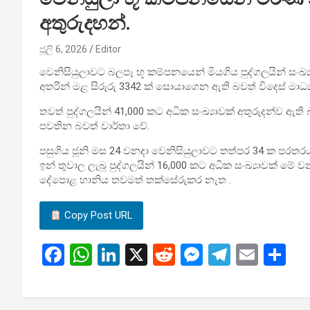
අතුරුදහන්.
ජූලි 6, 2026
Editor
වෙනිසියුලාවට බලපෑ භූ කම්පනයෙන් මියගිය පුද්ගලයින් සංඛ්
අතරින් මළ සිරුරු 3342 ක් සොයාගෙන ඇති බවත් විදෙස් මාධ්‍
තවත් පුද්ගලයින් 41,000 කට අධික සංඛ්‍යාවක් අතුරුදන්ව ඇති
පවතින බවත් වාර්තා වේ.
පසුගිය ජූනි මස 24 වනදා වෙනිසියුලාවට තත්පර 34 ක පරතර
ඉන් තුවාල ලැබූ පුද්ගලයින් 16,000 කට අධික සංඛ්‍යාවක් මේ ව
දේපොළ හානිය තවමත් තක්සේරුකර නැත .
Copy Post URL
F
W
Li
X
R
M
T
E
S
a
h
n
e
es
el
m
h
ce
at
ke
d
se
e
ail
ar