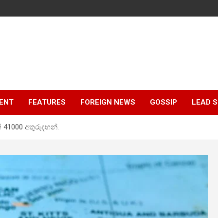
ENT
FEATURES
FOREIGN NEWS
GOSSIP
LEAD 
 41000 අතුරුදහන්.