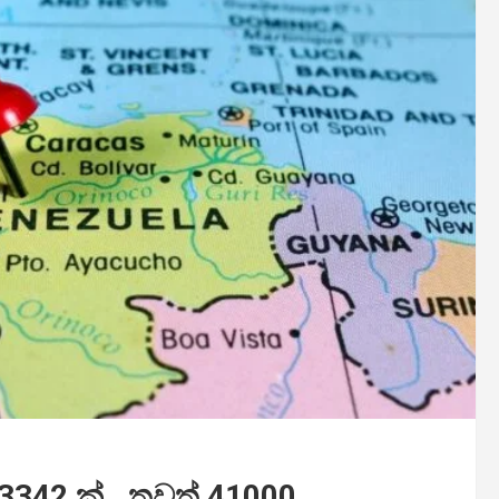
342 ක් . තවත් 41000