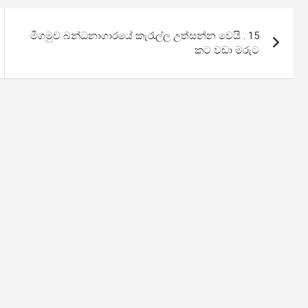
මීගමුව බන්ධනාගාරයේ කැරැල්ල උත්සන්න වෙයි . 15
කට වඩා මරුට