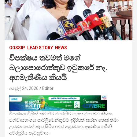
GOSSIP
LEAD STORY
NEWS
විපක්ෂය තවමත් මගේ
බලාපොරොත්තුව ඉටුකරේ නෑ.
අගමැතිණිය කියයි
අප්‍රේල් 24, 2026
Editor
විපක්ෂය විසින් තමන්ට එරෙහිව ගෙන එන බව කියන
විශ්වාසභංගය පාර්ලිමේන්තුවට ඉදිරිපත් කරන තෙක් තමා
උවමනවෙන් බලා සිටින බව අග්‍රාමාත්‍ය ආචාර්ය හරිනි
අමරසූරිය පැවසූවාය .