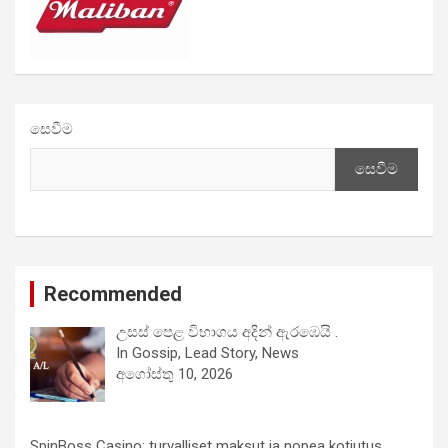
සෙවීම
සෙවීම
Recommended
උසස් පෙළ විභාගය අදින් ඇරඹෙයි .
In Gossip, Lead Story, News
අගෝස්තු 10, 2026
SpinBoss Casino: turvalliset maksut ja nopea kotiutus