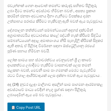
එවැන්නක් ගෙන ආවොත් තමන්ට කරුණු සහිතව පිළිතුරු
ලබා දීමට තමන්ට අවස්ථාව හිමිවන බවත් , අසත්‍ය ප්‍රකාශ
කරමින් ජනතා අවධානය දිනා ගැනීමට විපක්ෂය දරන
උත්සාහය පරාජය කිරිමට හැකිවනු ඇති බවත් ඇය පැවසූවාය.
දේශපාලන තත්ත්වයන් සම්බන්ධයෙන් අදහස් දක්වමින්
අග්‍රාමාත්‍යවරිය අවධාරණය කළේ පද්ධති හැක් කිරීමේ සිද්ධිය
සම්බන්ධයෙන් අදාළ අමාත්‍යාංශය නිසි පැහැදිලි කිරීමක් සිදුකර
ඇති අතර, ඒ පිළිබඳ විමර්ශන සඳහා ඕස්ට්‍රේලියානු රජයේ
පූර්ණ සහාය හිමිවන බවයි.
ලෝක සාමය සහ ස්ථාවරත්වය වෙනුවෙන් ශ්‍රී ලංකාවේ
දායකත්වය ලබාදීමට හැකිවීම වාසනාවක් ලෙස තමන්
සළකන බවත්, මෙවනි සාම පා ගමනක් මෙරට පැවැත්වීම
රටට විශාල ආශීර්වාදයක් ලෙස දක්නා බවත් ඇය පැවසූවාය .
අද (24) නුවර දළඳා මාලිගාව අසලින් සාම පාගමන ආරම්භකළ
අවස්ථාවේ මාධ්‍ය වේදීන් නැගූ ප්‍රශ්ණ සඳහා පිළිතුරු
ලබාදෙමින් ඇය මේ බව පැවසූවාය .
Copy Post URL