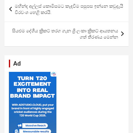
b
s
dI
di
n
gr
e
ලිපි
මහින්ද අල්ලස් කොමිසමට කැඳවීම පසුපස ඉන්නෙ කවුදැයි
o
A
n
t
g
a
යාත්‍රණය
වීරවංශ හෙළි කරයි.
o
p
er
m
k
p
සියළුම දේශීය ක්‍රිකට් තරග ගැන ශ්‍රි ලංකා ක්‍රිකට් ආයතනය
ගත් තීරණය මෙන්න
Ad