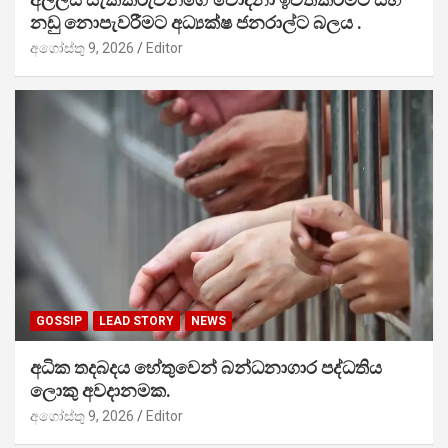
නඩු නොපැවරීමට අධ්‍යක්ෂ ජනරාල්ට බලය .
අගෝස්තු 9, 2026
Editor
GOSSIP
LEAD STORY
NEWS
අධික තදබදය හේතුවෙන් බන්ධනාගාර පද්ධතිය
ලොකු අවදානමක.
අගෝස්තු 9, 2026
Editor