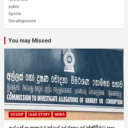
public
Sports
Uncategorized
You may Missed
GOSSIP
LEAD STORY
NEWS
අල්ලස් සැකකරුවන්ගේ චෝදනා ඉවත්කිරීමට සහ