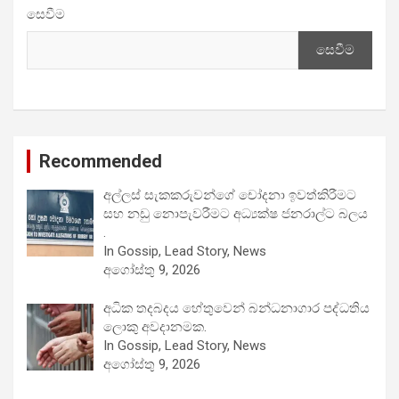
සෙවීම
සෙවීම
Recommended
අල්ලස් සැකකරුවන්ගේ චෝදනා ඉවත්කිරීමට
සහ නඩු නොපැවරීමට අධ්‍යක්ෂ ජනරාල්ට බලය
.
In Gossip, Lead Story, News
අගෝස්තු 9, 2026
අධික තදබදය හේතුවෙන් බන්ධනාගාර පද්ධතිය
ලොකු අවදානමක.
In Gossip, Lead Story, News
අගෝස්තු 9, 2026