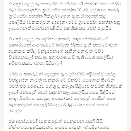
ඒ අනුව පළමු සැකකරු විසින් මේ වසරේ ජනවාරි මාසයේ සිට
මැයි මාසය දක්වා ග්‍රාමසේවා සහතික 10 ක්ද දෙවන සැකකරු
ග්‍රාමසේවා සහතික 7ක් ලබා ගෙන ඇතැයි සඳහන් කළ
පොලීසිය සැකකරුවන් දෙදෙනා මෙම ග්‍රාමසේවා සහතික පත්‍ර
ලබාගෙන තිබෙන්නේ පදිංචිය සහතික කර බවත් පැවසීය.
ඒ අනුව පළමු හා දෙවන සැකකරු කාලයක් තිස්සේ මේ
ආකාරයෙන් ඇප තැබීමේ කටයුතු සිදුකර ඇති අතර මොවුන්
සැකකාර කපිල චන්ද්‍රසේනගේ ඥාතීන් නොවන බවට
විමර්ශනවලදී කරුණු අනාවරණය වී ඇති බවත් පොලීසිය
අධිකරණයට දන්වා සිටින ලදි .
මෙම සැකකරුවන් දෙදෙනා ඇප ලබාදීමට ඉදිරිපත් වූ කපිල
චන්ද්‍රසේන නැමති සැකකරු මේ වනවට මියගොස් තිබෙන
බවත් එම මරණයට හේතු වූ කරුණු පිළිබඳව තවමත් තීන්දුවක්
ලබාදී නොමැති බවත් සඳහන් කළ පොලීසිය මෙම සිද්ධියට
අදාළ විමර්ශන කටයුතු අවසන් කර නොමැති හෙයින් මෙම
සැකකරුවන් අප ඉල්ලීම්වලට විරුද්ධ වන බවත් සඳහන්
කළේය.
එම අවස්ථාවේදී සැකකරුවන් වෙනුවෙන් පෙනී සිටි
නීතිඥවරයා, අධිකරණය හමුවේ කරුණු දක්වමින් මෙම