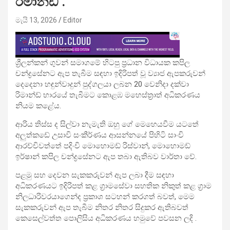
රිමාන්ඩ් .
මැයි 13, 2026
Editor
ශ්‍රීලන්කන් ගුවන් සමාගමේ හිටපු ප්‍රධාන විධායක කපිල
චන්ද්‍රසේනට ඇප තැබීම සඳහා ඉදිරිපත් වූ ව්‍යාජ ඇපකරුවන්
දෙදෙනා හඳුන්වාදුන් පුද්ගලයා ලබන 20 වෙනිදා දක්වා
රිමාන්ඩ් භාරයේ තැබීමට කොළඹ මහෙස්ත්‍රාත් අධිකරණය
නියම කළේය.
ආරිය තිස්ස ද සිල්වා නැමැති ඔහු ගේ මෙහෙයවීම යටතේ
අලුත්කඩේ උසාවි සංකීර්ණය ආසන්නයේ පිහිටි සාංචි
ආරච්චිවත්තේ පදිංචි මොහොමඩ් රිස්වාන්, මොහොමඩ්
ඉර්ෂාන් කපිල චන්ද්‍රසේනට ඇප තබා ඇතිබව වාර්තා වේ.
පළමු සහ දෙවන සැකකරුවන් ඇප ලබා දීම සඳහා
අධිකරණයට ඉදිරිපත් කළ ග්‍රාමසේවා සහතික නිකුත් කළ ග්‍රාම
නිලධාරිවරයාගෙන්ද ප්‍රකාශ සටහන් කරගත් බවත්, මෙම
සැකකරුවන් ඇප තැබීම නිතර නිතර සිදුකර ඇතිබවත්
කෙසෙල්වත්ත පොලිසිය අධිකරණය හමුවේ පවසන ලදි .