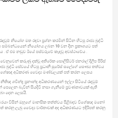
ැඳවුම් නියෝග මත රඳවා ප්‍රශ්න කරමින් සිටින හිටපු රාජ්‍ය බුද්ධි
තත්වය සම්බන්ධයෙන් නියෝගය ලබන 10 වන දින ප්‍රකාශයට පත්
. ඒ එම නඩුව ඊයේ පස්වරුවේ කැඳවූ අවස්ථාවේය .
නුවෙන් කරුණු දක්වූ අතිරේක සොලිසිටර් ජනරාල් දිලීප පිරිස්
ාජ්‍ය බුද්ධි සේවයේ හිටපු ප්‍රධානී සුරේස් සලේගේ සෞඛ්‍ය තත්වය
හා විශේෂඥ අධිකරණ වෛද්‍ය මණ්ඩලයක් පත් කරන ලෙසය
 ශවීන්ද්‍ර ප්‍රනාන්දු අධිකරණයෙන් ඉල්ලා සිටියේ රැඳවුම්
් පෙලෙන බැවින් සියදිවි නසා ගැනීමේ ප්‍රවණතාවයක් ඇති
 ලබා දෙන ලෙසයි.
ඥවරයා විසින් ඔහුගේ මානසික තත්ත්වය පිළිබඳව විශේෂඥ මනෝ
පත් කරනු ලැබු වෛද්‍ය වාර්තාවක් අද අධිකරණයට ඉදිරිපත් කරනු