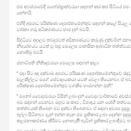
එම අවස්ථාවේදී මහේස්ත්‍රාත්වරයා සඳහන් කර කර සිටියේ එම 
යන්නයි.
එහිදී අපරාධ පරීක්ෂණ දෙපාර්තමේන්තුව සඳහන් කළේ සියලු
වාර්තා ගරු අධිකරණයට භාර දුන් බවයි.
සිද්ධියට අදාලව තවදුරටත් අඩිකරණයට කරුණු දක්වමින් ජනා
නියෝගයට යටත් වු පසු මෙලෙස මානසික ආබාධිත තත්ත්වයට ප
නොතිබූ බවයි.
ජනාධිපති නීතිඥවරයා මෙලෙස සඳහන් කළා.
” එදා සිට අද දක්වාම අපරාධ පරීක්‍ෂණ දෙපාර්තමේන්තුවේ රැ
සැලකිල්ලට මගේ සේවාදායකයා යටත් වෙලා තියෙනවා. ඒ බව
පරීක්ෂණ දෙපාර්තමේන්තුව වගකීම භාරගන්න ඕනි.”
” මනෝ වෛද්‍යවරයා විසින් ලබා දුන් වෛද්‍ය වාර්තාවේ අව
බව සඳහන් වෙනවා. ඔහුට සංකාව , විශාදය යන රෝගී තත්වයෙන
තත්ත්වයක් තිබෙන බව දක්වා තිබෙනවා. ඒ සඳහා අවශ්‍ය සුදුස
ඉල්ලා සිටිනවා. දැන් ඉන්න තැන එම ප්‍රතිකාර ලබා දෙන්න ස
කළමනාකරණය කිරීමට නොහැකිි බැවින් ප්‍රතිකාර ලබාදීමට බ