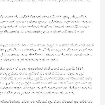
ිලධාරීන් සැකකරුට හොඳින් සලකන බව පැවසූවා නේද යන්නයි.
ේ විමර්ශන නිලධාරීන් විතරක් නෙවෙයි නේ. ඉහළ නිලධාරීන්
ායකයාගේ වෛද්‍ය වාර්තා අපරාධ පරීක්ෂණ දෙපාර්තමේන්තුවට
ා ලබා ගත්තේ. මෙය තනිකර ස්වාධීන මතයක් නෙවෙයි වෛද්‍ය
ශ කරලා තියෙනවා. මං කොහොමද ආය යන්නේ අඩි හතර හයේ
”
ෙලෙස සඳහන් කරලා තියෙනවා. ඇඳුම් ගලවන්න කිව්වා අත් දෙක
යන්න ලැජ්ජයි. මං සතෙක්ද? ස්වාමීනි මෙලෙස වාචික හා අවාචිකව
හැදිලි වෙනවා. තවද නිශ්චිතවම කෘෘර වධ හිංසාවට මගේ සේවා
‍ය වාර්තාවේ තැන් හතක සඳහන් වෙනවා.
යෙනවා. ඒ සඳහා අභ්‍යන්තර නීති සකස් කර යුතුයි. 1984
 තවද ත්‍රස්තවාදය වැළකීමේ පනතේ විධිවිධාන වලට අනුව
ිකාර නිසි ලෙස ලබාදිය යුතුයි. පොලිස්පතිතුමා මාර්ගයෙන් මෙම
ධීනව බලා ඊට අදාල පුද්ගලයන් සම්බන්ධයෙන් අධි චෝදනා ගොනු
දෙපාර්තමේන්තුව වෙනුවෙන්. ඉතින් කොහොමද නීතියේ කාර්යය
ද වධහිංසාවට ලක්වෙන පුද්ගලයන් සම්බන්ධයෙන්.
ාර්තමේන්තුව තවත් තොප්පියක් දාගත්තා. ඒකෙන් අප කීර්තියට