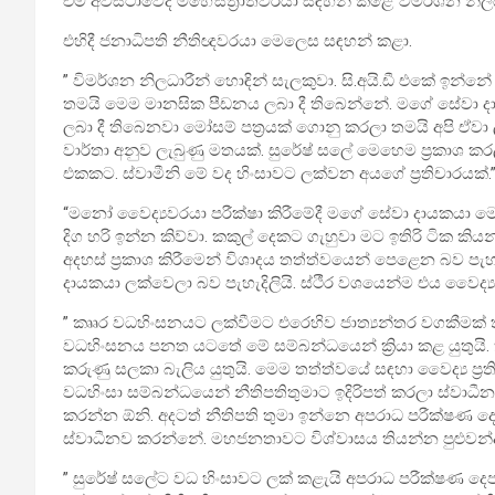
එම අවස්ථාවේදී මහේස්ත්‍රාත්වරයා සඳහන් කළේ විමර්ශන න
එහිදී ජනාධිපති නීතිඥවරයා මෙලෙස සඳහන් කළා.
” විමර්ශන නිලධාරීන් හොඳින් සැලකුවා. සි.අයි.ඩී එකේ ඉන්න
තමයි මෙම මානසික පීඩනය ලබා දී තිබෙන්නේ. මගේ සේවා ද
ලබා දී තිබෙනවා මෝසම් පත්‍රයක් ගොනු කරලා තමයි අපි ඒව
වාර්තා අනුව ලැබුණු මතයක්. සුරේෂ් සලේ මෙහෙම ප්‍රකා
එකකට. ස්වාමීනි මේ වද හිංසාවට ලක්වන අයගේ ප්‍රතිචාරයක්.
“මනෝ වෛද්‍යවරයා පරීක්ෂා කිරීමේදී මගේ සේවා දායකයා ම
දිග හරි ඉන්න කිව්වා. කකුල් දෙකට ගැහුවා මට ඉතිරි ටික කි
අදහස් ප්‍රකාශ කිරීමෙන් විශාදය තත්ත්වයෙන් පෙළෙන බව පැ
දායකයා ලක්වෙලා බව පැහැදිලියි. ස්ථීර වශයෙන්ම එය වෛද්
” කෘෘර වධහිංසනයට ලක්වීමට එරෙහිව ජාත්‍යන්තර වගකීමක් ති
වධහිංසනය පනත යටතේ මේ සම්බන්ධයෙන් ක්‍රියා කළ යුතුයි.
කරුණු සලකා බැලිය යුතුයි. මෙම තත්ත්වයේ සඳහා වෛද්‍ය ප්‍රත
වධහිංසා සම්බන්ධයෙන් නීතිපතිතුමාට ඉදිරිපත් කරලා ස්වා
කරන්න ඕනි. අදටත් නීතිපති තුමා ඉන්නෙ අපරාධ පරීක්ෂණ 
ස්වාධීනව කරන්නේ. මහජනතාවට විශ්වාසය තියන්න පුළුවන්
” සුරේෂ් සලේට වධ හිංසාවට ලක් කළැයි අපරාධ පරීක්ෂණ දෙප