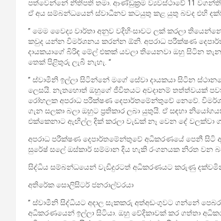
පත්වෙන්නේ නීතිපති තමා. ආණ්ඩුක්‍රම ව්‍යවස්ථාවේ 11 ව
ඒ අය සම්බන්ධයෙන් ස්වාධීනව කටයුතු කළ යුතු බවද එහි දක
” මෙම වෛද්‍ය වාර්තා අනුව වදිහිංසාවට ලක් කරලා තියෙන්
කවුද යන්න විමර්ශනය කරන්න ඕනි. අපරාධ පරීක්ෂණ දෙපාර්
දායකයාගේ බිරිඳ මේල් එකක් යවලා තියෙනවා ඔහු සිටින තැන
තෙක් පිළිතුරු ලැබී නැහැ. “
” ස්වාමීනි ඉල්ලා සිටින්නේ මගේ සේවා දායකයා සිටින ස්ථානය
ලෙසයි. නැතහොත් ඔහුගේ ජීවිතයට අවදානම් තත්ත්වයක් පව
රෝහලක අපරාධ පරීක්ෂණ දෙපාර්තමේන්තුවේ නෙවේ. විමර්
ගැන සලකා බලා ඔහුට ප්‍රතිකාර ලබා යුතුයි. ඒ සඳහා නියෝග
එක්කෙනාට ඇඟිල්ල දික් කරලා වැඩක් නෑ වෙන දේ වලක්වා ගැ
අපරාධ පරීක්ෂණ දෙපාර්තමේන්තුවේ අධිකරණයේ පෙනී සිටි අති
සුරේෂ් සලේ ඔස්කාර් සම්මාන දිය හැකි රංගනයක නිරත වන බ
සිද්ධිය සම්බන්ධයෙන් වැඩිදුරටත් අධිකරණයට කරුණු දක්වම
අතිරේක සොලිසිටර් ජනරාල්වරයා
” ස්වාමීනි සිද්ධියට අදාල සැකකරු අත්අඩංගුවට ගන්නේ පෙබර
අධිකරණයෙන් ඉල්ලා සිටියා. ඔහු වේදිකාවක් කර ගත්තා අ