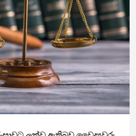
 හිංසාවට ලක්ව ඇතිබව වෛද්‍යවරු