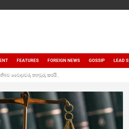
ENT
FEATURES
FOREIGN NEWS
GOSSIP
LEAD 
ඇතිබව වෛද්‍යවරු තහවුරු කරයි .