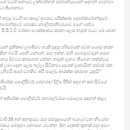
ගන්තියේ වධහිංසනයට ලක්වන්නත් සම්බන්ධයෙන් සඳහන් වෙනවා.
්වා තිබෙනවා.
නේ කවුද වධහිංසා කළේ අපරාධ පරීක්ෂණ දෙපාර්තමේන්තුවේ
තමේන්තුවේ ජ්‍යෙෂ්ඨ පොලිස්පතිවරයාට මගේ සේවා
 සී.සී.ටී.වී වාර්තා සංරක්ෂණය කරන ලෙස නමුත් එයට මේ වෙන
ෙන් ප්‍රතිකාර ලබාදීමට හැකි සුදුසු පරිසරයක් වෙත යොමු කරන
තින බවයි පෙනී යන්නේ. ඔහු ඉන්න ඕනි වෛද්‍යවරුන් සමඟ
ශනය දිගටම කරගෙන යන්න. නමුත් දැනට තිබෙන තත්ත්වය
යක් ලබා දෙන ලෙස ඉල්ලා සිටිනවා.දෙයක් වුණායින් පස්සේ එක
නීමයි අපේ වගකීම. අපි සලේව ආරක්ෂා කරගත යුතුයි.”
රේක සොලිසිටර් ජෙනරාල් දිලිප පීරිස් සඳහන් කර සිටියේ
වයි.
ින් අතිරේක සොලිස්ටර් ජනරාල්වරයා මෙලෙස සඳහන් කළා.
වාරි 25 ඉන් අනතුරුව ඔහු සම්ප්‍රදායෙන් බැහැර වන නියෝග
ධිකරණය ඔබතුමා නොමඟ යවන්න. දින දෙකක් තුනක් ඔහු ආවා