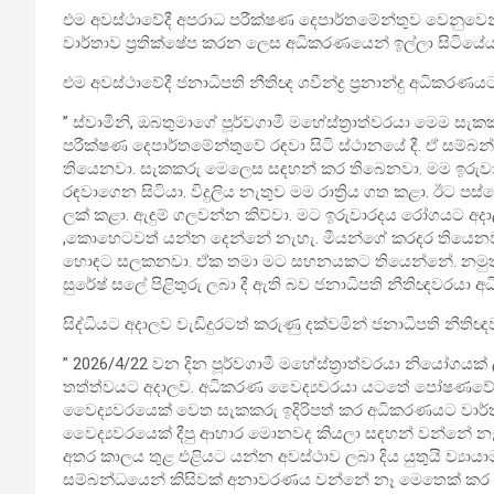
එම අවස්ථාවේදී අපරාධ පරීක්ෂණ දෙපාර්තමේන්තුව වෙනුවෙන්
වාර්තාව ප්‍රතික්ෂේප කරන ලෙස අධිකරණයෙන් ඉල්ලා සිටියේය
එම අවස්ථාවේදී ජනාධිපති නීතිඥ ශවීන්ද්‍ර ප්‍රනාන්දු අධිකරණ
” ස්වාමීනි, ඔබතුමාගේ පූර්වගාමී මහේස්ත්‍රාත්වරයා මෙම සැ
පරීක්ෂණ දෙපාර්තමේන්තුවේ රඳවා සිටි ස්ථානයේ දී. ඒ සම්
තියෙනවා. සැකකරු මෙලෙස සඳහන් කර තිබෙනවා. මම ඉරු
රඳවාගෙන සිටියා. විදුලිය නැතුව මම රාත්‍රිය ගත කළා. ඊට පස
ලක් කළා. ඇඳුම් ගලවන්න කිව්වා. මට ඉරුවාරදය රෝගයට අදාල
,කොහෙටවත් යන්න දෙන්නේ නැහැ. මීයන්ගේ කරදර තියෙනවා.
හොඳට සලකනවා. ඒක තමා මට සහනයකට තියෙන්නේ. නමුත් 
සුරේෂ් සලේ පිළිතුරු ලබා දී ඇති බව ජනාධිපති නීතිඥවරයා 
සිද්ධියට අදාලව වැඩිදුරටත් කරුණු දක්වමින් ජනාධිපති නී
” 2026/4/22 වන දින පූර්වගාමී මහේස්ත්‍රාත්වරයා නියෝගය
තත්ත්වයට අදාලව. අධිකරණ වෛද්‍යවරයා යටතේ පෝෂණවේදී 
වෛද්‍යවරයෙක් වෙත සැකකරු ඉදිරිපත් කර අධිකරණයට වාර
වෛද්‍යවරයෙක් දීපු ආහාර මොනවද කියලා සඳහන් වන්නේ නෑ
අතර කාලය තුළ එළියට යන්න අවස්ථාව ලබා දිය යුතුයි ව්‍ය
සම්බන්ධයෙන් කිසිවක් අනාවරණය වන්නේ නෑ මෙතෙක් කර 