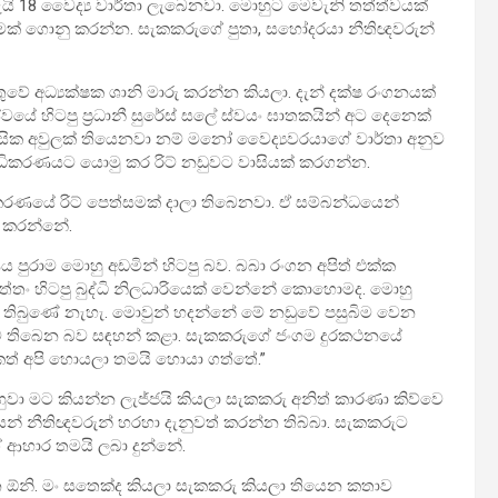
යි 18 වෛද්‍ය වාර්තා ලැබෙනවා. මොහුට මෙවැනි තත්ත්වයක්
් ගොනු කරන්න. සැකකරුගේ පුතා, සහෝදරයා නීතිඥවරුන්
ුවේ අධ්‍යක්ෂක ශානි මාරු කරන්න කියලා. දැන් දක්ෂ රංගනයක්
සේවයේ හිටපු ප්‍රධානී සුරේස් සලේ ස්වයං ඝාතකයින් අට දෙනෙක්
මානසික අවුලක් තියෙනවා නම් මනෝ වෛද්‍යවරයාගේ වාර්තා අනුව
ිකරණයට යොමු කර රිට් නඩුවට වාසියක් කරගන්න.
ණයේ රිට් පෙත්සමක් දාලා තිබෙනවා. ඒ සම්බන්ධයෙන්
ු කරන්නේ.
ය පුරාම මොහු අඩමින් හිටපු බව. බබා රංගන අපිත් එක්ක
ත්තං හිටපු බුද්ධි නිලධාරියෙක් වෙන්නේ කොහොමද. මොහු
ක් තිබුණේ නැහැ. මොවුන් හදන්නේ මේ නඩුවේ පසුබිම වෙන
 තිබෙන බව සඳහන් කළා. සැකකරුගේ ජංගම දුරකථනයේ
එකත් අපි හොයලා තමයි හොයා ගත්තේ.”
ැහුවා මට කියන්න ලැජ්ජයි කියලා සැකකරු අනිත් කාරණා කිව්වෙ
ෙන් නීතිඥවරුන් හරහා දැනුවත් කරන්න තිබ්බා. සැකකරුට
ගේ ආහාර තමයි ලබා දුන්නේ.
ඕනි. මං සතෙක්ද කියලා සැකකරු කියලා තියෙන කතාව