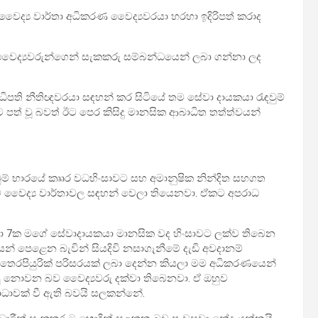
වෛද්‍ය වාර්තා අධිකරණ වෛද්‍යවරයා හරහා ඉදිරිපත් කරාද
 වෛද්‍යවරුන්ගෙන් සැකකරු සම්බන්ධයෙන් ලබා ගන්නා ලද
ධිපති නීතිඥවරයා සඳහන් කර සිටියේ තම සේවා දායකයා රැඳවුම්
ත් වූ බවත් ඊට පෙර කිසිදු මානසික ආබාධිත තත්ත්වයන්
ඳවුම් භාරයේ කෘෘර වධහිංසාවට සහ අමානුෂික නින්දිත සහගත
 වෛද්‍ය වාර්තාවල සඳහන් වෙලා තියෙනවා. ඒකට අපරාධ
ස්ථා 7ක මගේ සේවාදායකයා මානසික වද හිංසාවට ලක්ව තිබෙන
් පෙළෙන බැවින් සියදිවි නසාගැනීමේ දැඩි අවදානම්
ුු තෙරපියුරික් පරිසරයක් ලබා දෙන්න කියලා මම අධිකරණයෙන්
ුදුසු නොවන බව වෛද්‍යවරු දක්වා තිබෙනවා. ඒ ඔහුව
ාධාවක් වී ඇති බවයි සලකන්නේ.