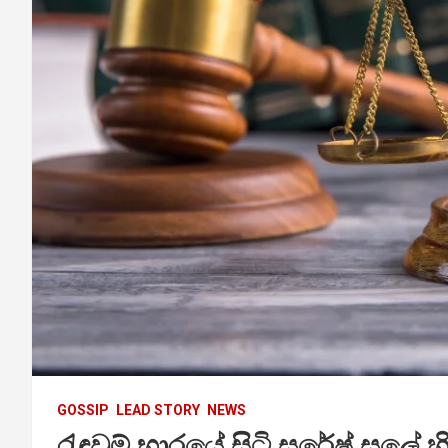
GOSSIP
LEAD STORY
NEWS
රැඳවුම් භාරයේ සිටි සුරේෂ් සලේ