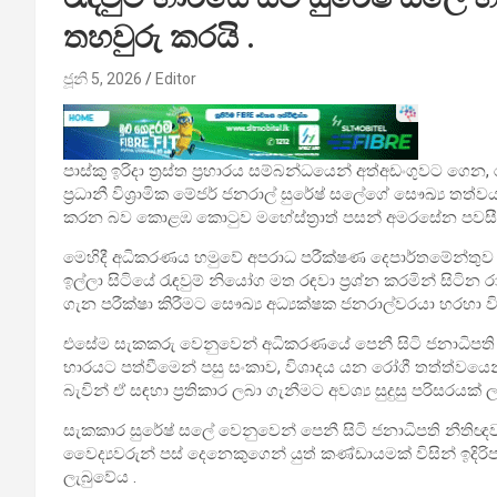
තහවුරු කරයි .
ජූනි 5, 2026
Editor
පාස්කු ඉරිදා ත්‍රස්ත ප්‍රහාරය සම්බන්ධයෙන් අත්අඩංගුවට ගෙන, ර
ප්‍රධානී විශ්‍රාමික මේජර් ජනරාල් සුරේෂ් සලේගේ සෞඛ්‍ය 
කරන බව කොළඹ කොටුව මහේස්ත්‍රාත් පසන් අමරසේන පවසීය 
මෙහිදී අධිකරණය හමුවේ අපරාධ පරීක්ෂණ දෙපාර්තමේන්තුව වෙ
ඉල්ලා සිටියේ රැඳවුම් නියෝග මත රඳවා ප්‍රශ්න කරමින් සිටින ර
ගැන පරීක්ෂා කිරීමට සෞඛ්‍ය අධ්‍යක්ෂක ජනරාල්වරයා හර
එසේම සැකකරු වෙනුවෙන් අධිකරණයේ පෙනී සිටි ජනාධිපති නීතිඥ
භාරයට පත්වීමෙන් පසු සංකාව, විශාදය යන රෝගී තත්ත්වයෙන
බැවින් ඒ සඳහා ප්‍රතිකාර ලබා ගැනීමට අවශ්‍ය සුදුසු පරිසරයක්
සැකකාර සුරේෂ් සලේ වෙනුවෙන් පෙනී සිටි ජනාධිපති නීති
වෛද්‍යවරුන් පස් දෙනෙකුගෙන් යුත් කණ්ඩායමක් විසින් ඉදිරි
ලැබුවේය .