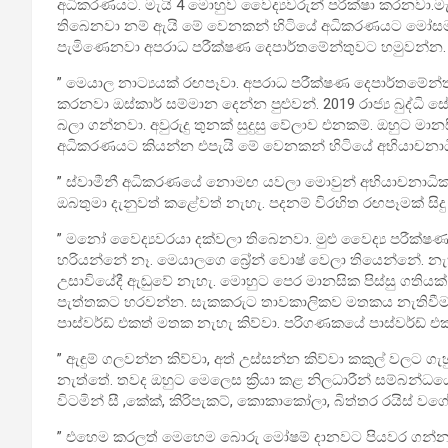
අධිකරණයට. මැයි 4 මොහුව වෛද්‍යවරුන් පරීක්ෂා කරනවා.මැ
තිබෙනවා නම් ඇයි මේ වෙනකන් හිටියේ අධිකරණයට මෝසමක
පැමිණෙනවා අපරාධ පරීක්ෂණ දෙපාර්තමේන්තුවට හමුවන්න.
” මෙයාල නාට්‍යයක් රඟපෑවා. අපරාධ පරීක්ෂණ දෙපාර්තමේන්ත
කරනවා ඔස්කාර් සම්මාන දෙන්න පුළුවන්. 2019 රාජ්‍ය බුද්ධි 
බලා ගන්නවා. අවුරුදු තුනක් සුදුසු වේලාව එනකම්. ඔහුට 
අධිකරණයට කියන්න එපැයි මේ වෙනකන් හිටියේ අභියාචනාධ
” ස්වාමීනී අධිකරණයේ නොමඟ යවලා මොවුන් අභියාචනාධිකර
ඔබතුමා දැනුවත් කළේවත් නැහැ. පදනම් විරහිත රඟපෑමක් සිද
” මනෝ වෛද්‍යවරයා දක්වලා තිබෙනවා. මුළු වෛද්‍ය පරීක්ෂණ
හරියන්නේ නෑ. මෙයාලගෙ බ්‍රේන් වොෂ් වෙලා තියෙන්නේ. නැ
උසාවියේදී ඇඬුවේ නැහැ. මොහුට පෙර මානසික පිස්සු ගතිය
පැත්තකට හරවන්න. සැකකරුට තාවකාලිකව මතකය නැතිවීම
පාස්වර්ඩ් එකත් මතක නැහැ කිව්වා. පරිගණකයේ පාස්වර්ඩ් 
” ඇඳුම් ගලවන්න කිව්වා, අත් උස්සන්න කිව්වා කකුල් වලට ග
නැත්තේ. තවද ඔහුට මෙලෙස ක්‍රියා කළ නිලධාරීන් සම්බන්ධය
විටමින් සී ,කේක්, කිරිපැකට්, කොකාකෝලා, බිත්තර රයිස් ව
” එහෙම කරලත් මෙහෙම බොරු මෝෂම් දානවට පියවර ගන්න 