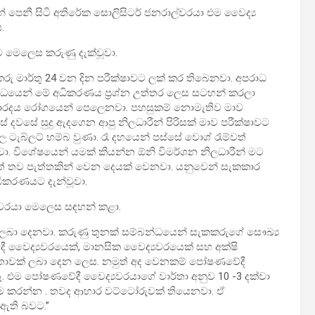
 පෙනී සිටි අතිරේක සොලිසිටර් ජනරාල්වරයා එම වෛද්‍ය
.
යට මෙලෙස කරුණු දැක්වූවා.
කකරු මාර්තු 24 වන දින පරීක්ෂාවට ලක් කර තිබෙනවා. අපරාධ
බන්ධයෙන් මේ අධිකරණය ප්‍රශ්න උත්තර ලෙස සටහන් කරලා
වාරදය රෝගයෙන් පෙලෙනවා. පහසුකම් නොමැතිව මාව
්සේ දවසේ සුදු ඇදගෙන ආපු නිලධාරීන් පිරිසක් මාව පරීක්ෂාවට
 ටැබ්ලට් හම්බ වුණා. රෑ දහයෙන් පස්සේ වොශ් රෑම්වත්
 විශේෂයෙන් යමක් කියන්න ඕනි විමර්ශන නිලධාරීන් මට
තව පැත්තකින් වෙන දෙයක් වෙනවා. යනුවෙන් සැකකාර
අධිකරණයට දැන්වූවා.
තිඥවරයා මෙලෙස සඳහන් කළා.
ක් ලබා දෙනවා. කරුණු තුනක් සම්බන්ධයෙන් සැකකරුගේ සෞඛ්‍ය
වෛද්‍යවරයෙක්, මානසික වෛද්‍යවරයෙක් සහ අක්ෂි
්තාවක් ලබා දෙන ලෙස. නමුත් අද වෙනකම් පෝෂණවේදී
. එම පෝෂණවේදී වෛද්‍යවරයාගේ වාර්තා අනුව 10 -3 දක්වා
ායාම කරන්න . තවද ආහාර වට්ටෝරුවක් තියෙනවා. ඒ
ඇති බවට.”