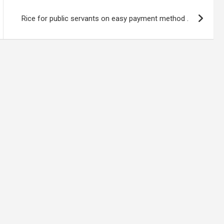
Rice for public servants on easy payment method .