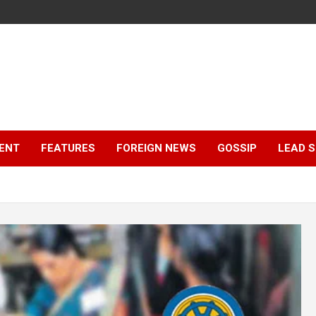
ENT
FEATURES
FOREIGN NEWS
GOSSIP
LEAD 