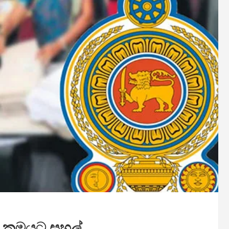
්‍රමයට සහල් .