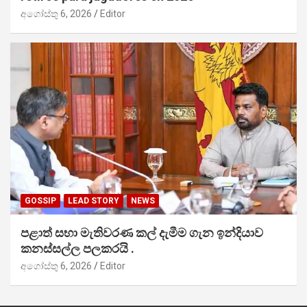
අගෝස්තු 6, 2026
Editor
GOSSIP
LEAD STORY
NEWS
පළාත් සභා මැතිවරණ කල් දැමීම ගැන ඉන්දියාව
කනස්සල්ල පලකරයි .
අගෝස්තු 6, 2026
Editor