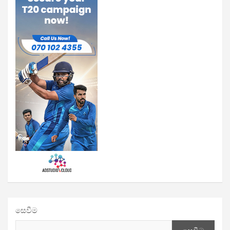
සෙවීම