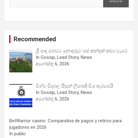
සෙවීම
Recommended
ශ්‍රී පාද මළුවට නොදුරුව පස් කන්දක් කඩා වැටේ
In Gossip, Lead Story, News
අගෝස්තු 6, 2026
විශ්ව විද්‍යාල සිසුන් ලියාපදිංචිය ඇරඹෙයි
In Gossip, Lead Story, News
අගෝස්තු 6, 2026
BetWarrior casino: Comparativa de pagos y retiros para
jugadores en 2026
In public