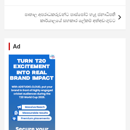
o
A
n
t
g
a
යාත්‍රණය
o
p
er
m
පාතාල අපරාධකරුවන්ට පාස්පෝට් හැදූ ජනාධිපති
k
p
කාර්යාලයේ සහකාර ලේකම් අත්අඩංගුවට
Ad