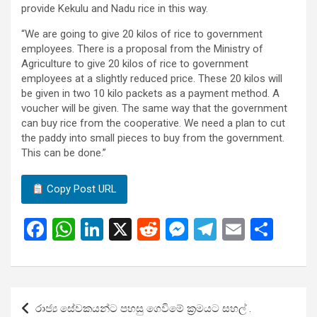
provide Kekulu and Nadu rice in this way.
“We are going to give 20 kilos of rice to government
employees. There is a proposal from the Ministry of
Agriculture to give 20 kilos of rice to government
employees at a slightly reduced price. These 20 kilos will
be given in two 10 kilo packets as a payment method. A
voucher will be given. The same way that the government
can buy rice from the cooperative. We need a plan to cut
the paddy into small pieces to buy from the government.
This can be done.”
Copy Post URL
F
W
Li
X
R
M
T
E
S
a
h
n
e
es
el
m
h
ce
at
ke
d
se
e
ail
ar
b
s
dI
di
n
gr
e
ලිපි
රාජ්‍ය සේවකයන්ට පහසු ගෙවිමේ ක්‍රමයට සහල් .