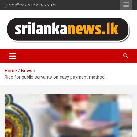
Skip
බ්‍රහස්පතින්දා, අගෝස්තු 6, 2026
to
content
Sri Lanka News
Home
News
Rice for public servants on easy payment method .