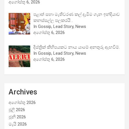
අගෝස්තු 6, 2026
පළාත් සභා මැතිවරණ කල් දැමීම ගැන ඉන්දියාව
කනස්සල්ල පලකරයි .
In Gossip, Lead Story, News
අගෝස්තු 6, 2026
දිස්ත්‍රික් කිහිපයකට නාය යාමේ අනතුරු ඇඟවීම්.
In Gossip, Lead Story, News
අගෝස්තු 6, 2026
Archives
අගෝස්තු 2026
ජූලි 2026
ජූනි 2026
මැයි 2026