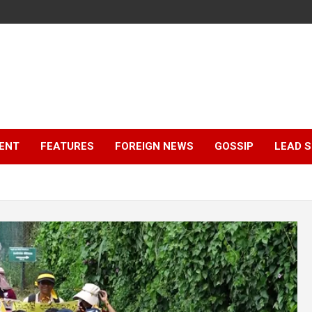
ENT
FEATURES
FOREIGN NEWS
GOSSIP
LEAD 