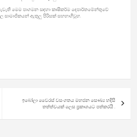
 පැවැති මෙම පාගමන සඳහා කෘෂිකර්ම දෙපාර්තමේන්තුවේ
ානවල සාමාජිකයන් ඇතුලු පිරිසක් සහභාගීවූහ.
ඉබෝලා වෛරස් වසංගතය මහජන සෞඛ්‍ය හදිසි
තත්ත්වයක් ලෙස ප්‍රකාශයට පත්කරයි .