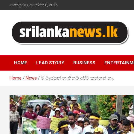
Skip
සෙනසුරාදා, අගෝස්තු 8, 2026
to
content
Sri Lanka News
HOME
LEAD STORY
BUSINESS
ENTERTAINM
Home
News
මී මැස්සන් නැතිනම් අපිට කන්නත් නෑ.