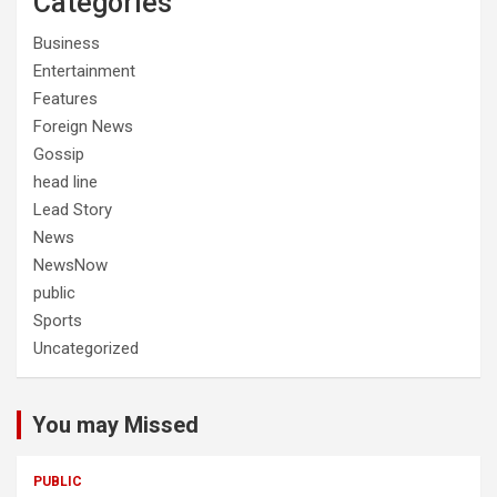
Categories
Business
Entertainment
Features
Foreign News
Gossip
head line
Lead Story
News
NewsNow
public
Sports
Uncategorized
You may Missed
PUBLIC