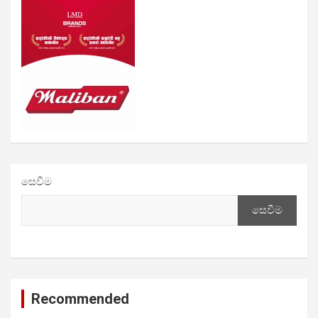
සෙවීම
සෙවීම
Recommended