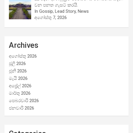
වන පනත ගැසට් කරයි.
In Gossip, Lead Story, News
අගෝස්තු 7, 2026
Archives
අගෝස්තු 2026
ජූලි 2026
ජූනි 2026
මැයි 2026
අප්‍රේල් 2026
මාර්තු 2026
පෙබරවාරි 2026
ජනවාරි 2026