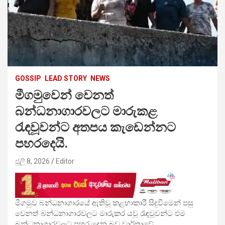
GOSSIP
LEAD STORY
NEWS
මීගමුවෙන් වෙනත්
බන්ධනාගාරවලට මාරුකළ
රැඳවූවන්ට අතපය කැඩෙන්නට
පහරදෙයි.
ජූලි 8, 2026
Editor
මීගමුව බන්ධනාගාරයේ ඇතිවූ කළහාකාරී සිදුවීමෙන් පසු
වෙනත් බන්ධනාගාරවලට මාරුකර යවූ රැඳවූවන්ට එම
බන්ධනාගාරවලට පහර දෙන බව වාර්තාවේ.