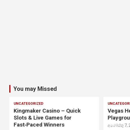
You may Missed
UNCATEGORIZED
UNCATEGOR
Kingmaker Casino – Quick
Vegas He
Slots & Live Games for
Playgrou
Fast‑Paced Winners
අගෝස්තු 7, 