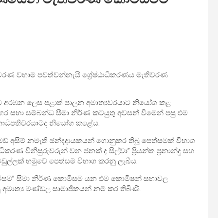
වරණ වහාම පවත්වන්නැයි ශ්‍රේෂ්ඨාධිකරණය මැතිවරණ
ාම අරඹන ලෙස පළාත් පාලන අමාත්‍යවරයාට නියෝග කළ
නගර සභා සම්බන්ධ සීමා නිර්ණ කටයුතු අවසන් වීමෙන් පසු එම
 ජනාධිපතිවරයාටද නියෝග කළේය.
 අසීම් නමැති ඡන්දදායකයන් ගොනුකර තිබූ පෙත්සමක් විභාග
කරණ විනිසුරුවරුන් වන ජනක් ද සිල්වා” ප්‍රියන්ත ප්‍රනාන්දු සහ
ුල්ලක් හමුවේ පෙත්සම විභාග කරනු ලැබීය.
සම” සීමා නිර්ණ කොමිසම යන එම කොමිෂන් සභාවල
පු අමාත්‍ය මණ්ඩල සාමාජිකයන් නම් කර තිබිණී.