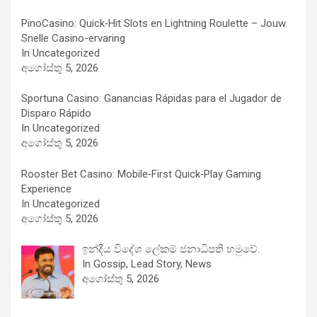
PinoCasino: Quick‑Hit Slots en Lightning Roulette – Jouw
Snelle Casino-ervaring
In Uncategorized
අගෝස්තු 5, 2026
Sportuna Casino: Ganancias Rápidas para el Jugador de
Disparo Rápido
In Uncategorized
අගෝස්තු 5, 2026
Rooster Bet Casino: Mobile‑First Quick‑Play Gaming
Experience
In Uncategorized
අගෝස්තු 5, 2026
ඉන්දීය විදේශ ලේකම් ජනාධිපති හමුවේ.
In Gossip, Lead Story, News
අගෝස්තු 5, 2026