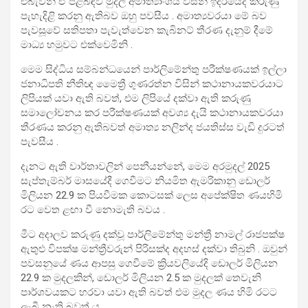
එබැවින් ඒ පිළිබඳව මුදල් අමාත්‍යාංශය විසින් ඉදිරියේදී කරුණු
පැහැදිළි කරනු ඇතිබව ඔහු පවසීය . අමාත්‍යවරයා මේ බව
පැවසූවේ සතිපතා පැවැත්වෙන කැබිනට් තීරණ දැනුම් දීමේ
මාධ්‍ය හමුවට එක්වෙමිනි .
මෙම සිද්ධිය සම්බන්ධයෙන් පාර්ලිමේන්තු පරීක්ෂණයක් ඉල්ලා
ජනාධිපති නීතිඥ මෛත්‍රී ගුණරත්න විසින් කථානායකවරයාට
ලිපියක් යවා ඇති බවත්, එම ලිපියේ දක්වා ඇති කරුණු
සමාලෝචනය කර පරීක්ෂණයක් අවශ්‍ය දැයි කථානායකවරයා
තීරණය කරනු ඇතිබවත් අමාත්‍ය නලින්ද ජයතිස්ස වැඩි දුරටත්
පැවසීය .
දැනට ඇති වාර්තාවලින් පෙනීයන්නේ, මෙම අරමුදල් 2025
සැප්තැම්බර් මාසයේදී ගෙවීමට නියමිත ඇමරිකානු ඩොලර්
මිලියන 22.9 ක පියවීමක කොටසක් ලෙස අපේක්ෂිත ණයහිමි
රට වෙත ළඟා වී නොමැති බවය .
මීට අදාලව කරුණු දක්වූ පාර්ලිමේන්තු මන්ත්‍රී නාමල් රාජපක්ෂ
ඇතුළු විපක්ෂ මන්ත්‍රීවරුන් පිරිසක්ද අදහස් දක්වා තිබුනි . ඔවුන්
පවසනුයේ ණය ආපසු ගෙවීමේ ක්‍රියවලියේදි ඩොලර් මිලියන
22.9 ක මුදලකින්, ඩොලර් මිලියන 2.5 ක මුදලක් තෙවැනි
පාර්ශවයකට හරවා යවා ඇති බවත් එම මුදල ණය හිමි රටට
ලැබී නැති බවත් ය .