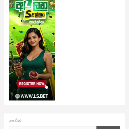
සෙවීම