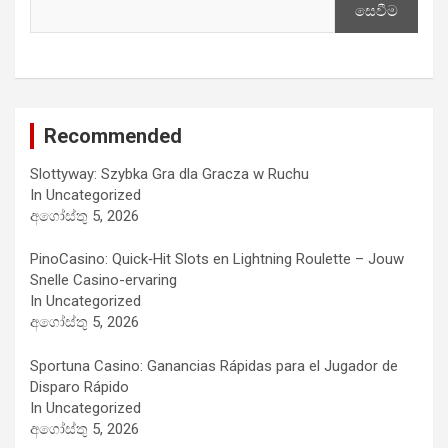
සෙවීම
Recommended
Slottyway: Szybka Gra dla Gracza w Ruchu
In Uncategorized
අගෝස්තු 5, 2026
PinoCasino: Quick‑Hit Slots en Lightning Roulette – Jouw
Snelle Casino-ervaring
In Uncategorized
අගෝස්තු 5, 2026
Sportuna Casino: Ganancias Rápidas para el Jugador de
Disparo Rápido
In Uncategorized
අගෝස්තු 5, 2026