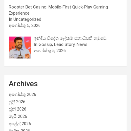
Rooster Bet Casino: Mobile‑First Quick‑Play Gaming
Experience
In Uncategorized
අගෝස්තු 5, 2026
ඉන්දීය විදේශ ලේකම් ජනාධිපති හමුවේ.
In Gossip, Lead Story, News
අගෝස්තු 5, 2026
Archives
අගෝස්තු 2026
ජූලි 2026
ජූනි 2026
මැයි 2026
අප්‍රේල් 2026