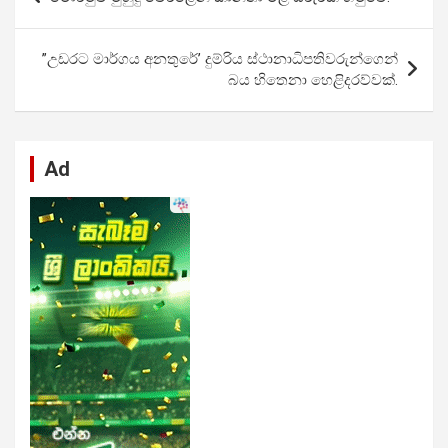
o
A
n
t
g
a
යාත්‍රණය
o
p
er
m
”උඩරට මාර්ගය අනතුරේ’ දුම්රිය ස්ථානාධිපතිවරුන්ගෙන්
k
p
බය හිතෙනා හෙළිදරව්වක්.
Ad