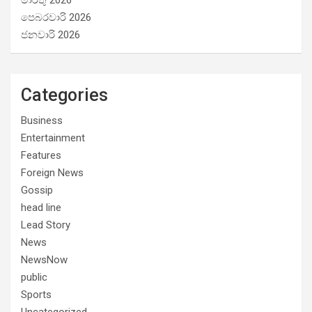
මාර්තු 2026
පෙබරවාරි 2026
ජනවාරි 2026
Categories
Business
Entertainment
Features
Foreign News
Gossip
head line
Lead Story
News
NewsNow
public
Sports