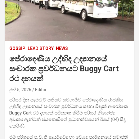
GOSSIP
LEAD STORY
NEWS
පේරාදෙණිය උද්භිද උද්‍යානයේ
සංචාරක ප්‍රවර්ධනයට Buggy Cart
රථ දහයක්
ජූනි 5, 2026
Editor
පරිසර දින සැමරුම් සතියට සමගාමීව පේරාදෙණිය රාජකීය
උද්භිද උද්‍යානයේ සංචාරක ප්‍රවර්ධනය සඳහා විද්‍යුත් ආරෝපණ
Buggy Cart රථ දහයක් පරිත්‍යාග කිරීම පරිසර නියෝජ්‍ය
අමාත්‍ය ඇන්ටන් ජයකොඩිගේ ප්‍රධානත්වයෙන් ඊයේ (04) සිදු
කෙරිණි.
එම පරිශ්‍රයේ පැවැති ආයුර්වේද හා වෙළඳ ප්‍රදර්ශනයේ සමාප්ති