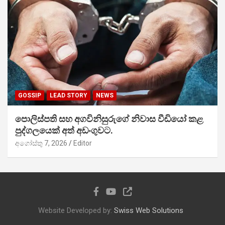
GOSSIP
LEAD STORY
NEWS
පොලිස්පති සහ අගවිනිසුරුගේ නිවාස වීඩියෝ කළ
පුද්ගලයෙක් අත් අඩංගුවට.
අගෝස්තු 7, 2026
Editor
Website Developed by:
Swiss Web Solutions